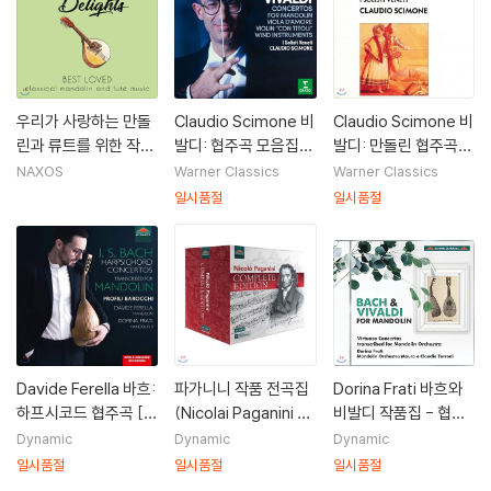
우리가 사랑하는 만돌
Claudio Scimone 비
Claudio Scimone 비
린과 류트를 위한 작품
발디: 협주곡 모음집
발디: 만돌린 협주곡
들 (Delicate Delight
(Vivaldi: Concerto
(Vivaldi: Mandolin
NAXOS
Warner Classics
Warner Classics
s - Best Loved cla
s)
Concerto)
일시품절
일시품절
ssical mandolin an
d lute music)
Davide Ferella 바흐:
파가니니 작품 전곡집
Dorina Frati 바흐와
하프시코드 협주곡 [만
(Nicolai Paganini C
비발디 작품집 - 협주
돌린 편곡반] (Bach:
omplete Edition)
곡집 [만돌린 오케스트
Dynamic
Dynamic
Dynamic
Harpsichord Conce
[40CD]
라를 위한 편곡반] (J.
일시품절
일시품절
일시품절
rtos BWV1052, 105
S. Bach & Vivaldi fo