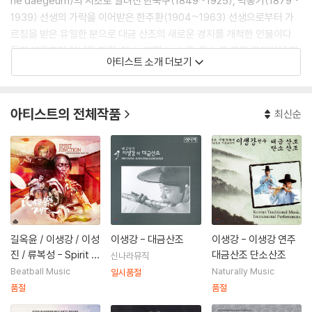
he daegeum)의 시조로 알려진 한숙구(1849~1925), 박종기(1879~
1939) 선생의 가락을 이어받은 한주환(1904~1963) 선생으로부터 가
르침을 받은 유일한 분으로 대금 산조의 새로운 경지를 개척한 인물이다.
특히 대금뿐만 아니라 피리, 단소, 태평소, 소금, 퉁소 등 모든 관악기에 뛰
아티스트 소개 더보기
어난 연주력을 가진 우리 시대의 악성이다.
[출처] 이생강 홈페이지
아티스트의 전체작품
최신순
길옥윤 / 이생강 / 이성
이생강 - 대금산조
이생강 - 이생강 연주
진 / 류복성 - Spirit J
대금산조 단소산조
신나라뮤직
unction: Korean Fol
Beatball Music
Naturally Music
일시품절
k Music Meets Jaz
품절
품절
z (민속악과 재즈) [L