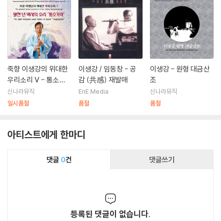
P]
죽향 이생강의 위대한
이생강 / 임동창 - 공
이생강 - 원형 대금산
우리소리 V - 통소가
감 (共感) 재발매
조
락
신나라뮤직
EnE Media
신나라뮤직
일시품절
품절
품절
아티스트에게 한마디
댓글
0
건
댓글쓰기
등록된 댓글이 없습니다.