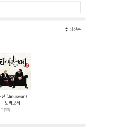
최신순
션 (Jinusean)
 - 노라보세
이오뮤직
절