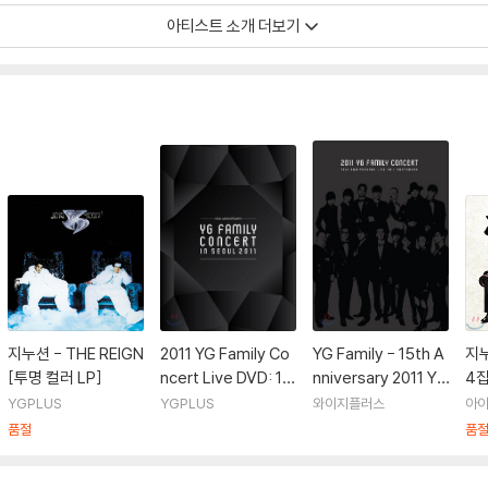
아티스트 소개 더보기
]
지누션 - THE REIGN
2011 YG Family Co
YG Family - 15th A
지누
[투명 컬러 LP]
ncert Live DVD: 15
nniversary 2011 YG
4집
th Anniversary [재
Family Concert Liv
YGPLUS
YGPLUS
와이지플러스
아
발매]
e
품절
품