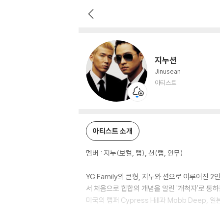
지누션
아티스트
지누션
Jinusean
아티스트
아티스트 소개
멤버 : 지누(보컬, 랩), 션(랩, 안무)
YG Family의 큰형, 지누와 션으로 이루어진 
서 처음으로 힙합의 개념을 알린 '개척자'로 통
미국의 랩퍼 Cypress Hill과 Mobb Dee