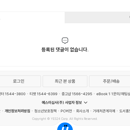
건
등록된 댓글이 없습니다.
로그인
최근 본 상품
주문/배송
터 1544-3800
티켓 1544-6399
중고샵 1566-4295
eBook 1:1문의/채팅
예스이십사(주) 사업자 정보
관
개인정보처리방침
청소년보호정책
PC버전
회사소개
거래처관계자께
도서홍
Copyright © YES24 Corp. All Rights Reserved.