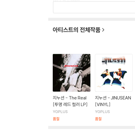
[디스코그래피]
2004년 11월 13일 4th Album [노라보세]
2001년 02월 07일 3rd Album [The Reign]
1999년 03월 03일 2nd Album [Taekwon V
아티스트의 전체작품
1998년 01월 05일 1.5 Album [The Real]
1997년 06월 정규 1st Album [Jinusean]
[수상내역]
1997년 제8회 서울가요대상 [10대 가수상]
1997년 대한민국 영상 음반 대상 [신인 가수상]
1997년 서울가요제 [올해의 가수상]
1997년 KBS [올해의 가수상]
1997년 SBS [올해의 가수상]
1997년 iTV [올해의 가수상]
지누션 - The Real
지누션 - JINUSEAN
1997년 MBC [10대 가수상]
[투명 레드 컬러 LP]
[VINYL]
YGPLUS
YGPLUS
품절
품절