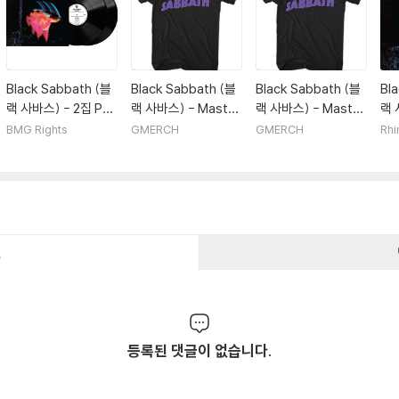
Black Sabbath (블
Black Sabbath (블
Black Sabbath (블
Bl
랙 사바스) - 2집 Par
랙 사바스) - Master
랙 사바스) - Master
랙 
anoid [2LP]
of Reality T-Shirt
Of Reality T-shirt
ano
BMG Rights
GMERCH
GMERCH
Rhi
- XL Black
- Medium Black
건
등록된 댓글이 없습니다.