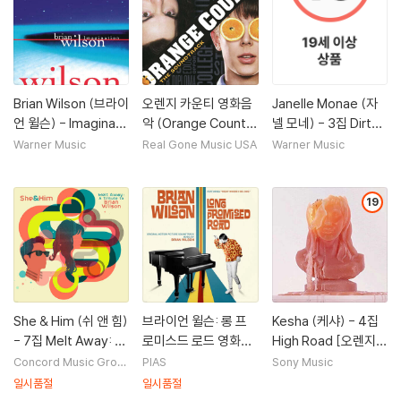
Brian Wilson (브라이
오렌지 카운티 영화음
Janelle Monae (자
언 윌슨) - Imaginati
악 (Orange County
넬 모네) - 3집 Dirty
on [LP]
OST) [후르츠 펀치 컬
Computer [투명 크
Warner Music
Real Gone Music USA
Warner Music
러 2LP]
리스탈 컬러 2LP]
19
She & Him (쉬 앤 힘)
브라이언 윌슨: 롱 프
Kesha (케샤) - 4집
- 7집 Melt Away: A
로미스드 로드 영화음
High Road [오렌지 &
Tribute to Brian Wil
악 (Brian Wilson: Lo
레드 소용돌이 컬러 2L
Concord Music Grou
PIAS
Sony Music
p
son [LP]
ng Promised Road
P]
일시품절
일시품절
OST) [LP]