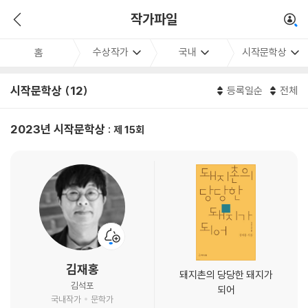
작가파일
수상작가
국내
시작문학상
홈
시작문학상 (12)
등록일순
전체
2023년 시작문학상
제 15회
김재홍
돼지촌의 당당한 돼지가
김석포
되어
국내작가
문학가