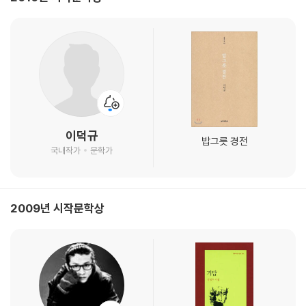
이덕규
밥그릇 경전
국내작가
문학가
2009년 시작문학상