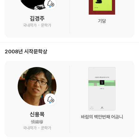
김경주
기담
국내작가
문학가
2008년 시작문학상
신용목
바람의 백만번째 어금니
愼鏞穆
국내작가
문학가