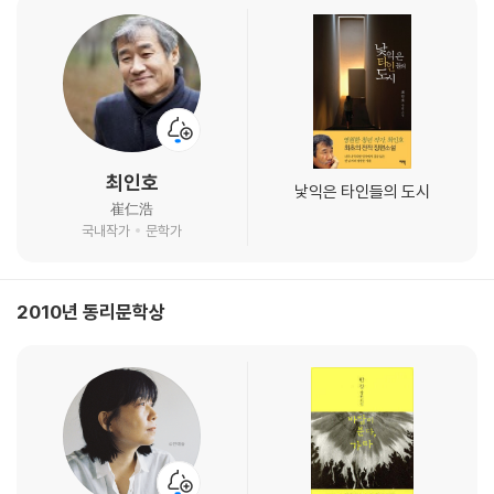
최인호
낯익은 타인들의 도시
崔仁浩
국내작가
문학가
2010년 동리문학상