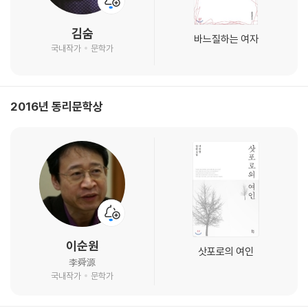
김숨
바느질하는 여자
국내작가
문학가
2016년 동리문학상
이순원
삿포로의 여인
李舜源
국내작가
문학가