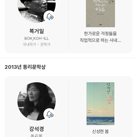
복거일
한가로운 걱정들을
BOK,KOH-ILL
직업적으로 하는 사내의
국내작가
문학가
하루
2013년 동리문학상
강석경
신성한 봄
姜石景