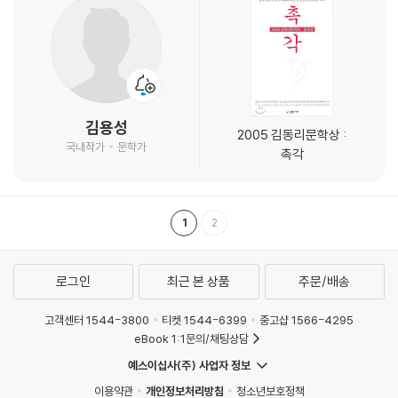
김용성
2005 김동리문학상 :
국내작가
문학가
촉각
1
2
로그인
최근 본 상품
주문/배송
고객센터 1544-3800
티켓 1544-6399
중고샵 1566-4295
eBook 1:1문의/채팅상담
예스이십사(주) 사업자 정보
이용약관
개인정보처리방침
청소년보호정책