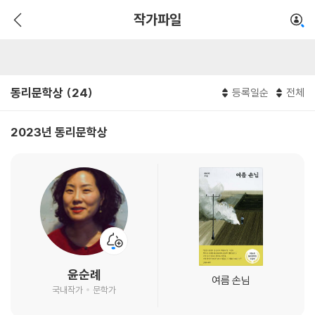
수상작가
국내
동리문학상
홈
작가파일
동리문학상 (24)
등록일순
전체
2023년 동리문학상
윤순례
여름 손님
국내작가
문학가