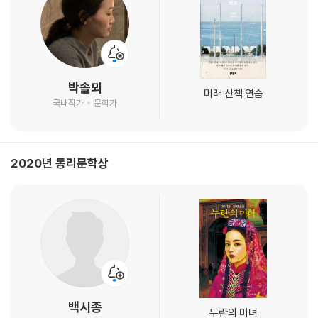
박솔뫼
미래 산책 연습
국내작가
문학가
2020년 동리문학상
백시종
누란의 미녀