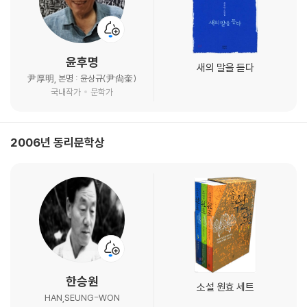
윤후명
새의 말을 듣다
尹厚明, 본명 : 윤상규(尹尙奎)
국내작가
문학가
2006년 동리문학상
한승원
소설 원효 세트
HAN,SEUNG-WON