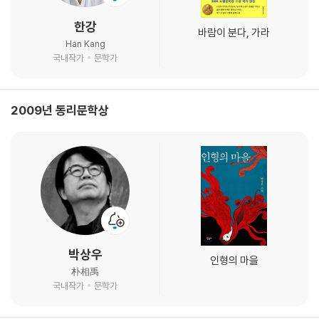
한강
바람이 분다, 가라
Han Kang
국내작가
문학가
2009년 동리문학상
박상우
인형의 마을
朴相禹
국내작가
문학가