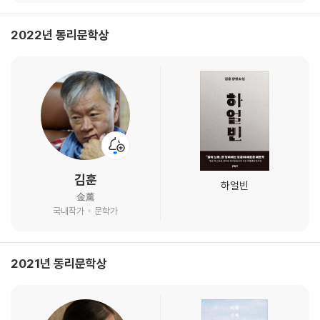
2022년 동리문학상
김훈
하얼빈
金薰
국내작가
문학가
2021년 동리문학상