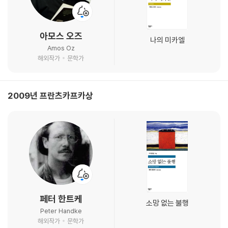
아모스 오즈
나의 미카엘
Amos Oz
해외작가
문학가
2009년 프란츠카프카상
페터 한트케
소망 없는 불행
Peter Handke
해외작가
문학가