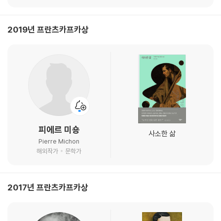
2019년 프란츠카프카상
피에르 미숑
사소한 삶
Pierre Michon
해외작가
문학가
2017년 프란츠카프카상