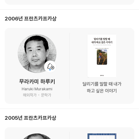
2006년 프란츠카프카상
무라카미 하루키
달리기를 말할 때 내가
Haruki Murakami
하고 싶은 이야기
해외작가
문학가
2005년 프란츠카프카상