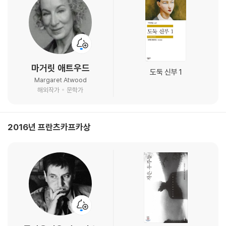
마거릿 애트우드
도둑 신부 1
Margaret Atwood
해외작가
문학가
2016년 프란츠카프카상