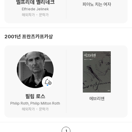
엘프리데 옐리네크
피아노 치는 여자
Elfriede Jelinek
해외작가
문학가
2001년 프란츠카프카상
필립 로스
에브리맨
Philip Roth, Philip Milton Roth
해외작가
문학가
1