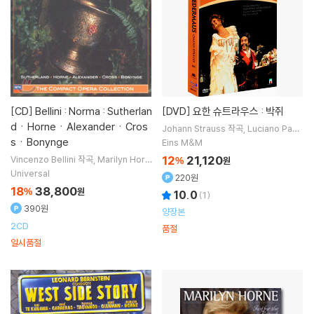
[CD]
Bellini : Norma : Sutherlan
[DVD]
요한 슈트라우스 : 박쥐
dㆍHorneㆍAlexanderㆍCros
Johann Strauss
작곡
Luciano Pava
rotti
Joan Sutherland
Marilyn Hor
sㆍBonynge
Eins M&M
ne
노래
12
21,120
Vincenzo Bellini
작곡
Marilyn Horn
%
원
e
노래
Joan Sutherland
연주
Richa
Universal
220원
rd Bonynge
지휘
18
38,800
%
원
10.0
(
1
)
390원
양장본
2CD
품절
일시품절