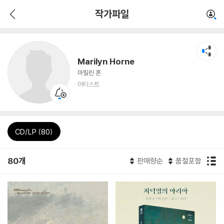
작가파일
Marilyn Horne
마릴린 혼
아티스트
CD/LP (80)
80개
판매량순
품절포함