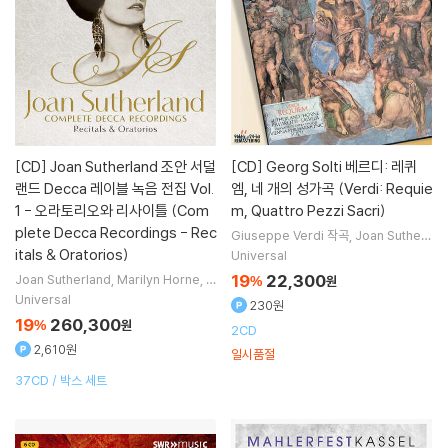
[CD]
Joan Sutherland 조안 서덜
[CD]
Georg Solti 베르디: 레퀴
랜드 Decca 레이블 녹음 전집 Vol.
엠, 네 개의 성가곡 (Verdi: Requie
1 - 오라토리오와 리사이틀 (Com
m, Quattro Pezzi Sacri)
plete Decca Recordings - Rec
Giuseppe Verdi
작곡
Joan Sutherl
and
Marilyn Horne
Luciano Pavar
itals & Oratorios)
Universal
otti
노래 외 4명
19
22,300
Joan Sutherland
Marilyn Horne
L
%
원
uciano Pavarotti
노래
Richard Bon
Universal
230원
ynge
지휘 외 5명
19
260,300
%
원
2CD
2,610원
일시품절
37CD / 박스 세트