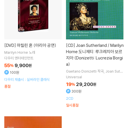
[DVD]
마릴린 혼 (아리아 공연)
[CD]
Joan Sutherland / Marilyn
Horne 도니제티: 루크레치아 보르
Marilyn Horne
노래
지아 (Donizetti: Lucrezia Borgi
다우리 엔터테인먼트
a)
55
9,900
%
원
Gaetano Donizetti
작곡
Joan Suth
100원
erland
Giacomo Aragall
Marilyn
Universal
다우리 재출시 ; 실버라인 클래식
Horne
노래 외 5명
19
29,200
%
원
품절
300원
2CD
일시품절