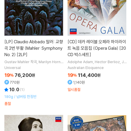
[LP]
Claudio Abbado 말러: 교향
[CD]
데카 레이블 오페라 하이라이
곡 2번 부활 (Mahler: Symphony
트 녹음 모음집 (Opera Gala) [20
No. 2) [2LP]
CD 박스세트]
Gustav Mahler
작곡
Marilyn Horne
Adolphe Adam
Hector Berlioz
Jul
Carol Neblett
노래
Claudio Abba
es Massenet
Georges Bizet
작곡
Universal
Australian Eloquence
do
지휘 외 1명
외 18명
19
76,200
19
114,400
%
원
%
원
770원
1,140원
10.0
(
1
)
일시품절
180g / 넘버링 한정반
품절