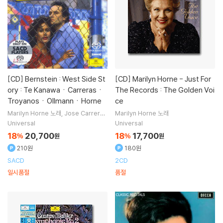
[CD]
Bernstein : West Side St
[CD]
Marilyn Horne - Just For
ory : Te KanawaㆍCarrerasㆍ
The Records : The Golden Voi
TroyanosㆍOllmannㆍHorne
ce
Marilyn Horne
노래
Jose Carreras
Marilyn Horne
노래
Kiri Te Kanawa
연주
Universal
Universal
18
20,700
18
17,700
%
원
%
원
210원
180원
SACD
2CD
일시품절
품절