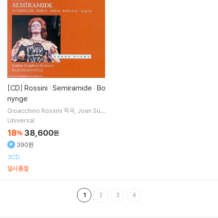
[CD]
Rossini : Semiramide : Bo
nynge
Gioacchino Rossini
작곡
Joan Suth
erland
Marilyn Horne
Joseph Ro
Universal
uleau
노래 외 6명
18
38,600
%
원
390원
3CD
일시품절
1
2
3
4