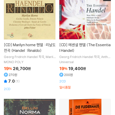
[CD]
Marilyn horne 헨델 : 리날도
[CD]
에센셜 헨델 (The Essentia
전곡 (Handel : Rinaldo)
l Handel)
Georg Fridrich Handel
작곡
Marily
Georg Fridrich Handel
작곡
Antho
n Horne
노래
ny Rolfe Johnson
Kathleen Ferrie
MONO POLY
Universal
r
Joan Sutherland
노래 외 10명
19
26,700
19
19,400
%
원
%
원
270원
200원
7.0
(
1
)
2CD
일시품절
2CD