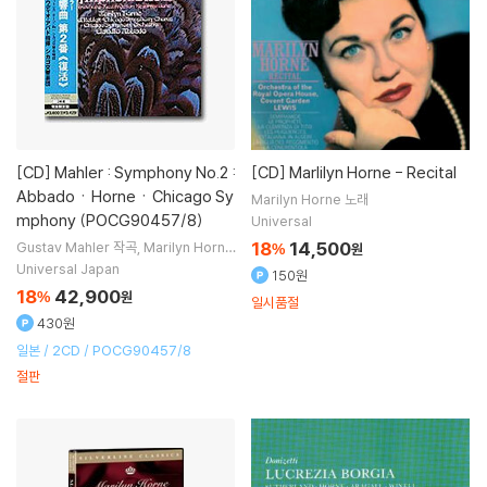
[CD]
Mahler : Symphony No.2 :
[CD]
Marlilyn Horne - Recital
AbbadoㆍHorneㆍChicago Sy
Marilyn Horne
노래
mphony (POCG90457/8)
Universal
18
14,500
Gustav Mahler
작곡
Marilyn Horne
%
원
노래
Claudio Abbado
지휘
Chicag
Universal Japan
150원
o Symphony Orchestra
오케스트라
18
42,900
%
원
일시품절
430원
일본 / 2CD / POCG90457/8
절판