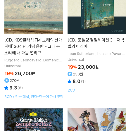
[CD]
KBS클래식 FM '노래의 날개
[CD]
풍월당 컴필레이션 3 - 저녁
위에' 30주년 기념 음반 - 그대 목
별의 아리아
소리에 내 마음 열리고
Joan Sutherland
Luciano Pavarott
i
Patricia Petibon
Neil Shicoff
노래
Universal
Ruggero Leoncavallo
Domenico
외 27명
Scarlatti
Paolo Tosti
Wolfgang A
Universal
19
23,000
%
원
madeus Mozart
작곡 외 118명
19
26,700
%
원
230원
270원
8.0
(
1
)
9.3
(
6
)
2CD
3CD / 전곡 해설, 원어-한국어 가사 포함