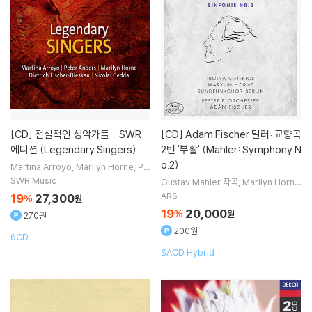
[CD]
전설적인 성악가들 - SWR
[CD]
Adam Fischer 말러: 교향곡
에디션 (Legendary Singers)
2번 '부활' (Mahler: Symphony N
o.2)
Martina Arroyo
Marilyn Horne
Pe
ter Anders
Dietrich Fischer-Dies
SWR Music
Gustav Mahler
작곡
Marilyn Horne
kau
노래 외 1명
노래
Adam Fischer
지휘
Rundfunkc
ARS
19
27,300
%
원
hor Berlin
합창
19
20,000
%
원
270원
200원
6CD
SACD Hybrid