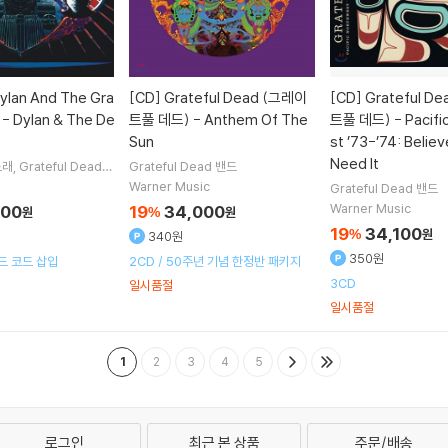
ylan And The Gra
[CD]
Grateful Dead (그레이
[CD]
Grateful D
 - Dylan & The De
트풀 데드) - Anthem Of The
트풀 데드) - Pacifi
Sun
st ’73-’74: Believe
Need It
노래
Grateful Dead
Grateful Dead
밴드
Warner Music
Grateful Dead
밴드
Warner Music
700
19
34,000
원
%
원
19
34,100
%
원
340원
350원
드 코드 삽입
2CD / 50주년 기념 한정반 패키지
3CD
일시품절
일시품절
1
2
3
4
5
로그인
최근 본 상품
주문/배송