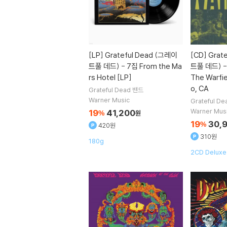
[LP]
Grateful Dead (그레이
[CD]
Grat
트풀 데드) - 7집 From the Ma
트풀 데드) - 
rs Hotel [LP]
The Warfie
o, CA
Grateful Dead
밴드
Warner Music
Grateful De
Warner Mus
19
41,200
%
원
19
30,
%
420원
310원
180g
2CD Deluxe 