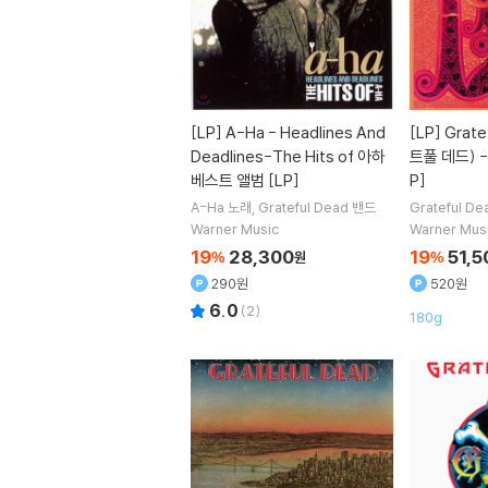
[LP]
A-Ha - Headlines And
[LP]
Grate
Deadlines-The Hits of 아하
트풀 데드) - 
베스트 앨범 [LP]
P]
A-Ha
노래
Grateful Dead
밴드
Grateful De
Warner Music
Warner Mus
19
28,300
19
51,5
%
원
%
290원
520원
6.0
(
2
)
180g