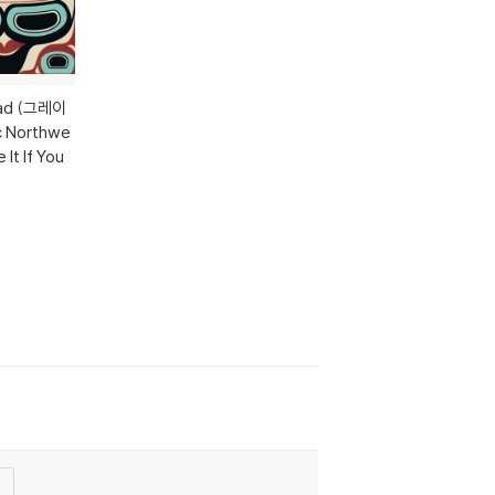
ead (그레이
c Northwe
 It If You