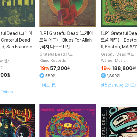
eful Dead (그레이
[LP]
Grateful Dead (그레이
[LP]
Grateful D
Grateful Dead -
트풀 데드) - Blues For Allah
트풀 데드) - Boston
ld, San Francisc
[픽쳐 디스크 LP]
ll, Boston, MA 6/
Grateful Dead
밴드
Grateful Dead
밴드
Rhino Records
Warner Music
ad
밴드
ic
19
57,200
19
188,800
%
원
%
원
900
원
580원
1,890원
리마스터링
한정반 / 180g 오디오파
트
Edition