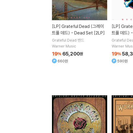
[LP]
Grateful Dead (그레이
[LP]
Grate
트풀 데드) - Dead Set [2LP]
트풀 데드) - 
Grateful Dead
밴드
Grateful De
Warner Music
Warner Mus
19
65,200
19
58,
%
원
%
660원
590원