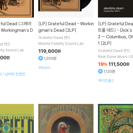
eful Dead (그레이
[LP]
Grateful Dead - Workin
[LP]
Grateful D
Workingman's D
gman's Dead [2LP]
트풀 데드) - Dick's 
2 ㅡ Columbus, Oh
Grateful Dead
밴드
1 [2LP]
Mobile Fidelity Sound Lab
ad
밴드
lity Sound Lab
119,600
Grateful Dead
밴드
원
Real Gone Music U
000
원
1,200원
19
111,500
%
원
45rpm
1,120원
id / 넘버링 한정반
게이트폴드