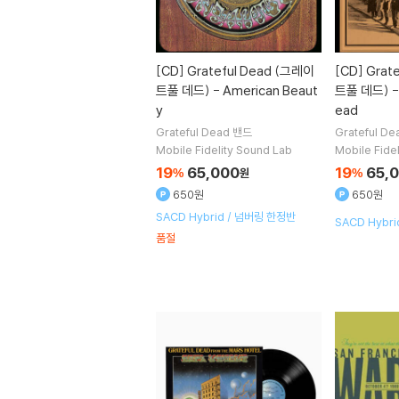
[CD]
Grateful Dead (그레이
[CD]
Grat
트풀 데드) - American Beaut
트풀 데드) - 
y
ead
Grateful Dead
밴드
Grateful De
Mobile Fidelity Sound Lab
Mobile Fide
19
65,000
19
65,
%
원
%
650원
650원
SACD Hybrid / 넘버링 한정반
SACD Hybr
품절