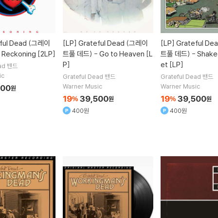
ful Dead (그레이
[LP]
Grateful Dead (그레이
[LP]
Grateful D
Reckoning [2LP]
트풀 데드) - Go to Heaven [L
트풀 데드) - Shake
P]
et [LP]
ad
밴드
ic
Grateful Dead
밴드
Grateful Dead
밴드
Warner Music
Warner Music
300
원
19
39,500
19
39,500
%
원
%
원
400원
400원