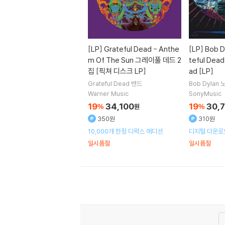
[LP]
Grateful Dead - Anthe
[LP]
Bob D
m Of The Sun 그레이풀 데드 2
teful Dead
집 [픽쳐 디스크 LP]
ad [LP]
Grateful Dead
밴드
Bob Dylan
밴드
Warner Music
SonyMusic
19
34,100
19
30,
%
원
%
350원
310원
10,000개 한정 디럭스 에디션
디지털 다운로
일시품절
일시품절