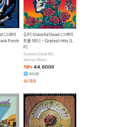
ead (그레이
[LP]
Grateful Dead (그레이
ack Porch
트풀 데드) - Gratest Hits [L
P]
Grateful Dead
밴드
Warner Music
19
44,600
%
원
450원
일시품절