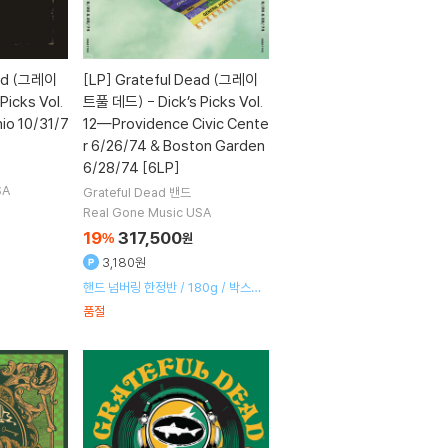
ead (그레이
[LP]
Grateful Dead (그레이
Picks Vol.
트풀 데드) - Dick’s Picks Vol.
io 10/31/7
12—Providence Civic Cente
r 6/26/74 & Boston Garden
6/28/74 [6LP]
SA
Grateful Dead
밴드
Real Gone Music USA
19
317,500
%
원
3,180원
핸드 넘버링 한정반 / 180g / 박스세
트
품절