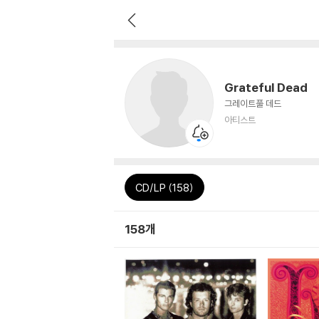
Grateful Dead
그레이트풀 데드
아티스트
CD/LP (158)
158개