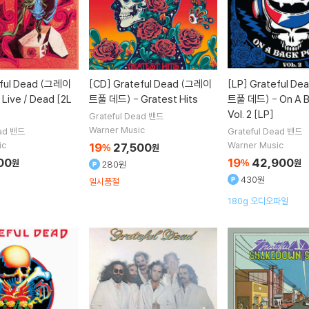
ful Dead (그레이
[CD]
Grateful Dead (그레이
[LP]
Grateful D
Live / Dead [2L
트풀 데드) - Gratest Hits
트풀 데드) - On A B
Vol. 2 [LP]
Grateful Dead
밴드
Warner Music
ad
밴드
Grateful Dead
밴드
ic
Warner Music
19
27,500
%
원
00
19
42,900
원
%
원
280원
430원
일시품절
180g 오디오파일