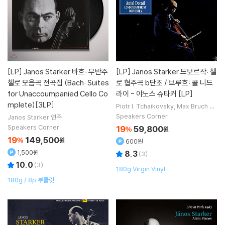
[LP]
Janos Starker 바흐: 무반주
[LP]
Janos Starker 드보르작: 첼
첼로 모음곡 전곡집 (Bach: Suites
로 협주곡 b단조 / 브루흐: 콜 니드
for Unaccoumpanied Cello Co
라이 - 야노스 슈타커 [LP]
mplete)[3LP]
Piotr I. Tchaikovsky
Max Bruch
작
곡
Janos Starker
연주
Antal Dorati
Speakers Corner
Janos Starker
연주
지휘 외 1명
Speakers Corner
19
59,800
%
원
19
149,500
%
원
600원
1,500원
8.3
(
3
)
10.0
(
3
)
180g Virgin Vinyl
180g / 8p 부클릿