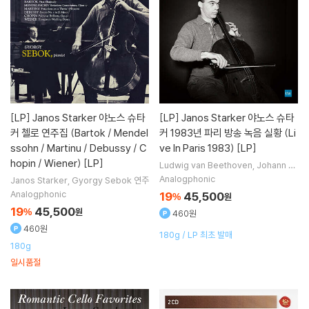
[LP]
Janos Starker 야노스 슈타
[LP]
Janos Starker 야노스 슈타
커 첼로 연주집 (Bartok / Mendel
커 1983년 파리 방송 녹음 실황 (Li
ssohn / Martinu / Debussy / C
ve In Paris 1983) [LP]
hopin / Wiener) [LP]
Ludwig van Beethoven
Johann S
ebastian Bach
작곡
Janos Starker
Analogphonic
Janos Starker
Gyorgy Sebok
연주
Alain Planes
연주
Analogphonic
19
45,500
%
원
19
45,500
%
원
460원
460원
180g / LP 최초 발매
180g
일시품절