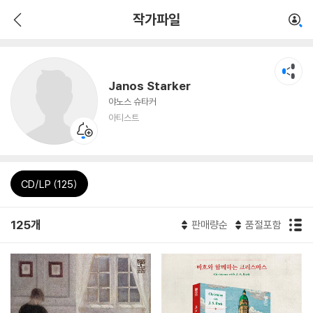
작가파일
Janos Starker
야노스 슈타커
아티스트
CD/LP (125)
125개
판매량순
품절포함