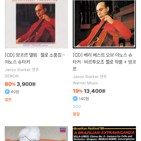
[CD]
앙코르 앨범 : 첼로 소품집 -
[CD]
베리 베스트 오브 야노스 슈
야노스 슈타커
타커 : 비르투오조 첼로 작품 + 앙코
르
Janos Starker
연주
DENON
Janos Starker
연주
Warner Music
80
3,900
%
원
19
13,400
%
원
40원
140원
절판
2CD
품절