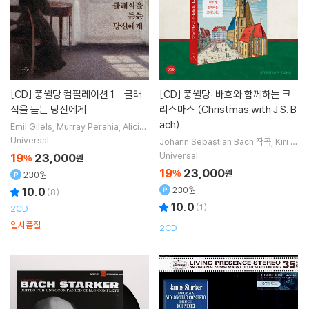
[CD]
풍월당 컴필레이션 1 - 클래
[CD]
풍월당: 바흐와 함께하는 크
식을 듣는 당신에게
리스마스 (Christmas with J.S. B
ach)
Emil Gilels
Murray Perahia
Alicia
de Larrocha
Enrico Mainardi
연주
Universal
Johann Sebastian Bach
작곡
Kiri T
외 30명
e Kanawa
Gundula Janowitz
Fritz
Universal
19
23,000
%
원
Wunderlich
노래 외 33명
19
23,000
%
원
230원
230원
10.0
(
8
)
10.0
(
1
)
2CD
일시품절
2CD