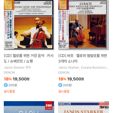
[CD]
첼로를 위한 거장 음악 : 카사
[CD]
바흐 : 첼로와 쳄발로를 위한
도 / 슈베르트 / 쇼팽
3개의 소나타
Janos Starker
연주
Janos Starker
Zuzana Ruzickova
연주
DENON
DENON
18
19,500
18
19,500
%
원
%
원
200원
200원
일시품절
일시품절