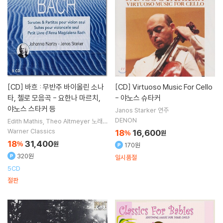
[CD]
바흐 : 무반주 바이올린 소나
[CD]
Virtuoso Music For Cello
타, 첼로 모음곡 - 요한나 마르치,
- 야노스 슈타커
야노스 스타커 등
Janos Starker
연주
DENON
Edith Mathis
Theo Altmeyer
노래
Johanna Martzy
Janos Starker
연
Warner Classics
18
16,600
%
원
주
18
31,400
%
원
170원
320원
일시품절
5CD
절판