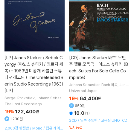
[LP]
Janos Starker / Sebok G
[CD]
Janos Starker 바흐: 무반
yorgy (야노스 슈타커 / 죄르지 세
주 첼로 모음곡 - 야노스 슈타커 (B
복) - 1963년 미공개 베를린 스튜
ach: Suites For Solo Cello Co
디오 레코딩 (The Unreleased B
mplete)
erlin Studio Recordings 1963)
Johann Sebastian Bach
작곡
Jano
s Starker
연주
[LP]
Universal Japan
19
64,400
Sergei Prokofiev
Johann Sebasti
%
원
an Bach
작곡
Janos Starker
Gyor
The Lost Recordings
650원
gy Sebok
연주
19
122,400
%
원
10.0
(
1
)
1,230원
2CD / 일본 수입반 / 고음질 UHQ-CD
일시품절
2,000장 한정반 / Mono / 팁온 게이트
폴드 / 핸드 넘버링