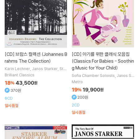
[CD]
브람스 컬렉션 (Johannes B
[CD]
아기를 위한 클래식 모음집
rahms The Collection)
(Classics For Babies - Soothin
g Music for Your Child)
Karin Lechner
Janos Starker
Sta
atskapelle Berlin
Karl Leister
연주
Brilliant Classics
Sofia Chamber Soloists
Janos St
외 8명
arker
Shuku Iwasaki
Maria Joao
Metro
18
43,500
%
원
Pires
연주 외 23명
19
19,900
%
원
370원
200원
6CD
2CD
일시품절
일시품절