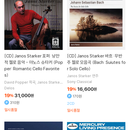
[CD]
Janos Starker 포퍼: 낭만
[CD]
Janos Starker 바흐: 무반
적 첼로 음악 - 야노스 슈타커 (Pop
주 첼로 모음곡 (Bach: Suiutes fo
per: Romantic Cello Favorite
r Solo Cello)
s)
Janos Starker
연주
Sony Classical
David Popper
작곡
Janos Starker
Shigeo Neriki
연주
Delos
19
16,600
%
원
19
31,000
%
원
170원
310원
2CD
일시품절
일시품절