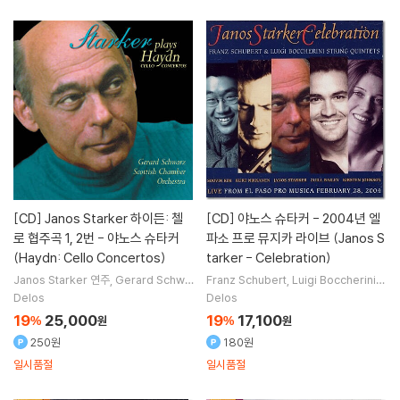
[CD]
Janos Starker 하이든: 첼
[CD]
야노스 슈타커 - 2004년 엘
로 협주곡 1, 2번 - 야노스 슈타커
파소 프로 뮤지카 라이브 (Janos S
(Haydn: Cello Concertos)
tarker - Celebration)
Janos Starker
연주
Gerard Schwa
Franz Schubert
Luigi Boccherini
rz
지휘
Scottish Chamber Orchest
작곡
Janos Starker
Kirsten Johns
Delos
Delos
ra
오케스트라
on
연주 외 1명
19
25,000
19
17,100
%
원
%
원
250원
180원
일시품절
일시품절