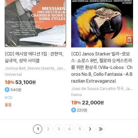
[CD]
메시앙 에디션 1집 : 관현악,
[CD]
Janos Starker 빌라-로보
실내악, 성악 사이클
스: 쇼로스 8번, 첼로와 오케스트라
를 위한 환상곡 (Villa-Lobos : Ch
Joshua Bell
Steven Isserlis
Jano
s Starker
Michael Collins
연주 외 2
oros No.8, Cello Fantasia -A B
Universal
명
razilian Extravaganza)
18
53,100
%
원
Joao de Sousa Carvalho
작곡
Jan
540원
os Starker
연주
Delos
6CD
19
22,000
%
원
품절
220원
1
2
3
4
5