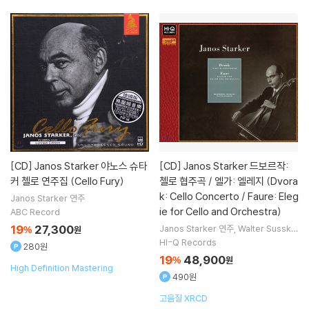
[CD]
Janos Starker 야노스 슈타
[CD]
Janos Starker 드보르작:
커 첼로 연주집 (Cello Fury)
첼로 협주곡 / 엘가: 엘레지 (Dvora
k: Cello Concerto / Faure: Eleg
Janos Starker
연주
ie for Cello and Orchestra)
ABC Record
19
27,300
Janos Starker
연주
Walter Susskin
%
원
d
지휘
Philharmonia Orchestra
오
HI-Q Records
280원
케스트라
19
48,900
%
원
High Definition Mastering
490원
고음질 XRCD