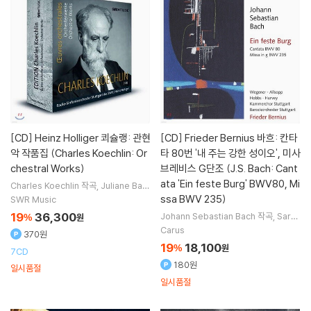
[CD]
Heinz Holliger 쾨슐랭: 관현
[CD]
Frieder Bernius 바흐: 칸타
악 작품집 (Charles Koechlin: Or
타 80번 '내 주는 강한 성이오', 미사
chestral Works)
브레비스 G단조 (J.S. Bach: Cant
ata 'Ein feste Burg' BWV80, Mi
Charles Koechlin
작곡
Juliane Ban
se
Sarah Wegener
노래
Heinz Hol
ssa BWV 235)
SWR Music
liger
연주 외 2명
19
36,300
Johann Sebastian Bach
작곡
Sarah
%
원
Wegener
Thomas Hobbs
Peter
Carus
370원
Harvey
노래 외 4명
19
18,100
%
원
7CD
180원
일시품절
일시품절