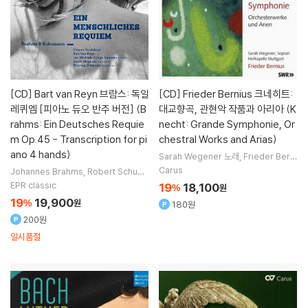
[CD]
Bart van Reyn 브람스: 독일
[CD]
Frieder Bernius 크네히트:
레퀴엠 [피아노 듀오 반주 버전] (B
대교향곡, 관현악 작품과 아리아 (K
rahms: Ein Deutsches Requie
necht: Grande Symphonie, Or
m Op.45 - Transcription for pi
chestral Works and Arias)
ano 4 hands)
Sarah Wegener
노래
Frieder Berni
us
지휘
Barockorchester Stuttgart
Carus
Johannes Brahms
Robert Schum
Hofkapelle Stuttgart
오케스트라
ann
작곡
Sarah Wegener
Thomas
EPR classic
19
18,100
%
원
Oliemans
노래 외 4명
19
19,900
%
원
180원
200원
일시품절