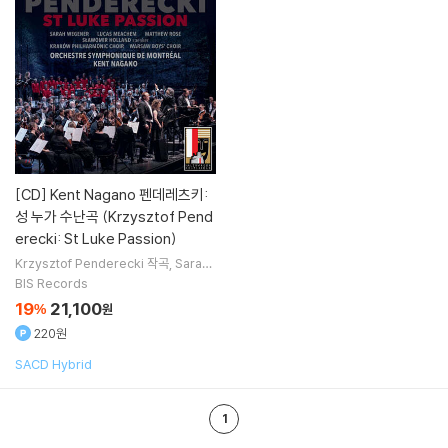
[CD]
Kent Nagano 펜데레츠키:
성 누가 수난곡 (Krzysztof Pend
erecki: St Luke Passion)
Krzysztof Penderecki
작곡
Sarah
Wegener
Lucas Meachem
Matth
BIS Records
ew Rose
노래 외 4명
19
21,100
%
원
220원
SACD Hybrid
1