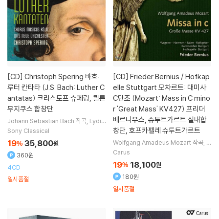
[CD]
Christoph Spering 바흐:
[CD]
Frieder Bernius / Hofkap
루터 칸타타 (J.S. Bach: Luther C
elle Stuttgart 모차르트: 대미사
antatas) 크리스토프 슈페링, 쾰른
C단조 (Mozart: Mass in C mino
무지쿠스 합창단
r 'Great Mass' KV427) 프리더
베르니우스, 슈투트가르트 실내합
Johann Sebastian Bach
작곡
Lydia
Teuscher
Sarah Wegener
Thom
창단, 호프카펠레 슈투트가르트
Sony Classical
as E. Bauer
노래 외 3명
19
35,800
Wolfgang Amadeus Mozart
작곡
S
%
원
arah Wegener
Sophie Harmsen
Carus
360원
Colin Balzer
노래 외 3명
19
18,100
%
원
4CD
180원
일시품절
일시품절