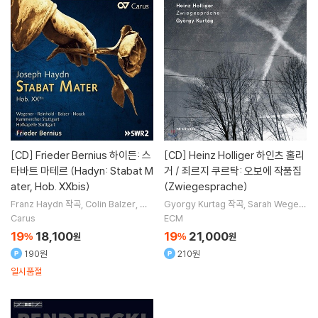
[CD]
Frieder Bernius 하이든: 스
[CD]
Heinz Holliger 하인츠 홀리
타바트 마테르 (Hadyn: Stabat M
거 / 죄르지 쿠르탁: 오보에 작품집
ater, Hob. XXbis)
(Zwiegesprache)
Franz Haydn
작곡
Colin Balzer
Ma
Gyorgy Kurtag
작곡
Sarah Wegen
rie Henriette Reinhold
Sarah Weg
er
노래
Heinz Holliger
Marie-Lise
Carus
ECM
ener
노래 외 3명
Schupbach
연주 외 1명
19
18,100
19
21,000
%
원
%
원
190원
210원
일시품절