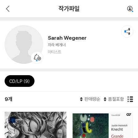
작가파일
Sarah Wegener
자라 베게너
아티스트
CD/LP (9)
9개
판매량순
품절포함