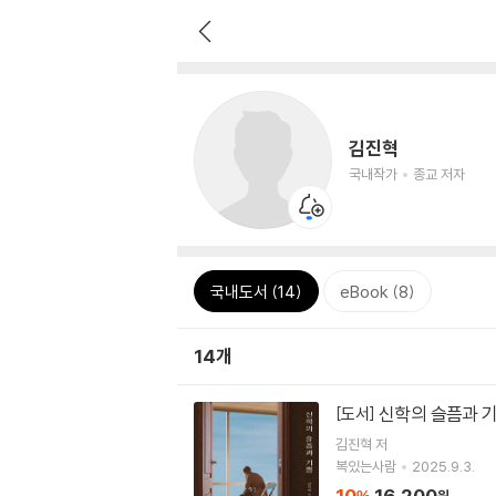
김진혁
국내작가
종교 저자
국내도서 (14)
eBook (8)
14개
신학의 슬픔과 
[도서]
김진혁
저
복있는사람
2025.9.3.
10
16,200