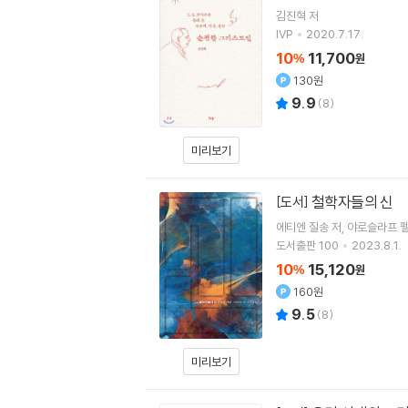
김진혁
저
IVP
2020.7.17.
10
11,700
%
원
130원
9.9
(
8
)
미리보기
철학자들의 신
[도서]
에티엔 질송
저
야로슬라프 
도서출판 100
2023.8.1.
10
15,120
%
원
160원
9.5
(
8
)
미리보기