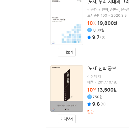
우리 시대의 그
[도서]
김승환
김진혁
손민석
윤동
도서출판 100
2020.3.9.
10
19,800
%
원
1,100원
9.7
(
6
)
미리보기
신학 공부
[도서]
김진혁
저
예책
2017.10.18.
10
13,500
%
원
750원
9.8
(
9
)
절판
미리보기