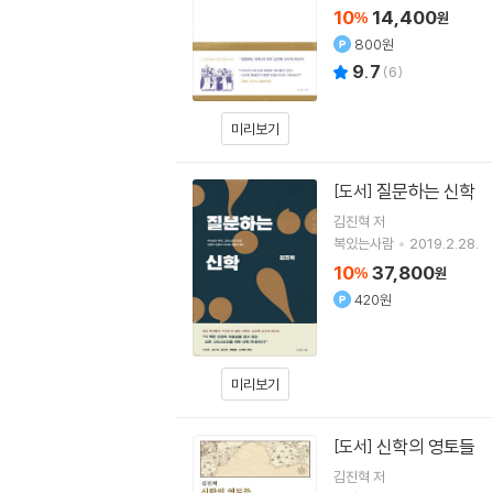
10
14,400
%
원
800원
9.7
(
6
)
미리보기
질문하는 신학
[도서]
김진혁
저
복있는사람
2019.2.28.
10
37,800
%
원
420원
미리보기
신학의 영토들
[도서]
김진혁
저