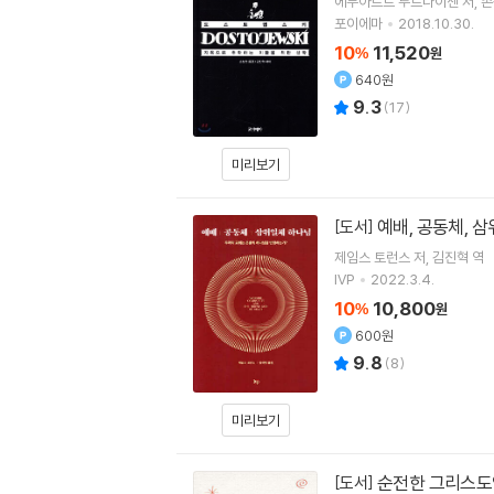
에두아르트 투르나이젠
저
손
포이에마
2018.10.30.
10
11,520
%
원
640원
9.3
(
17
)
미리보기
예배, 공동체, 
[도서]
제임스 토런스
저
김진혁
역
IVP
2022.3.4.
10
10,800
%
원
600원
9.8
(
8
)
미리보기
순전한 그리스도
[도서]