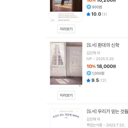
%
원
900원
10.0
(
3
)
미리보기
환대의 신학
[도서]
김진혁
저
IVP
2025.5.20.
10
18,000
%
원
1,000원
9.5
(
12
)
미리보기
우리가 믿는 것
[도서]
김진혁
저
복있는사람
2022.7.22.