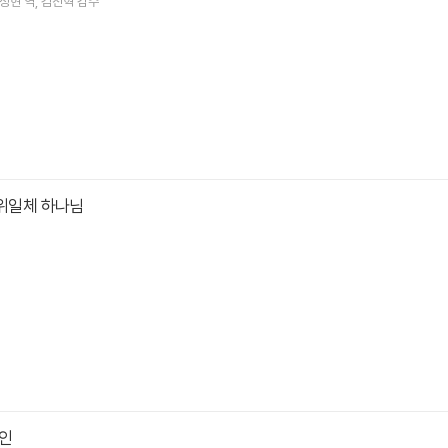
성현
역
김진혁
감수
삼위일체 하나님
인