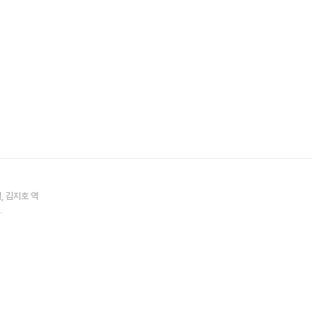
설
김지호
역
.