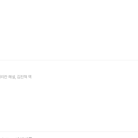
펠리칸
해설
김진혁
역