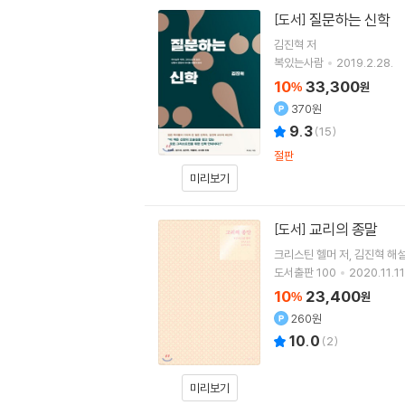
질문하는 신학
[도서]
김진혁
저
복있는사람
2019.2.28.
10
33,300
%
원
370원
9.3
(
15
)
절판
미리보기
교리의 종말
[도서]
크리스틴 헬머
저
김진혁
해
도서출판 100
2020.11.11
10
23,400
%
원
260원
10.0
(
2
)
미리보기