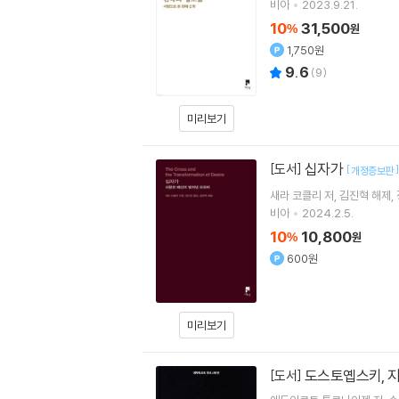
비아
2023.9.21.
10
31,500
%
원
1,750원
9.6
(
9
)
미리보기
십자가
[도서]
[
]
개정증보판
새라 코클리
저
김진혁
해제
비아
2024.2.5.
10
10,800
%
원
600원
미리보기
도스토옙스키, 
[도서]