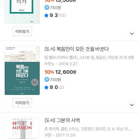
%
원
750원
9.3
(
12
)
미리보기
복음만이 모든 것을 바꾼다
[도서]
팀 켈러 (티머시 켈러)
스티븐 엄
정갑신
이인호
저 외 3명
두란노
2019.3.27.
10
12,600
%
원
700원
9.0
(
2
)
미리보기
그분의 사역
[도서]
존 파이퍼
콜린 스미스
크로포드 로리츠
D. A. 카슨
저 외
4명
규장
2017.11.20.