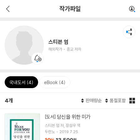
작가파일
스티븐 엄
해외작가
종교 저자
국내도서 (4)
eBook (4)
4개
판매량순
품절포함
당신을 위한 미가
[도서]
스티븐 엄
저
장성우
역
두란노
2019.7.25.
10
13,500