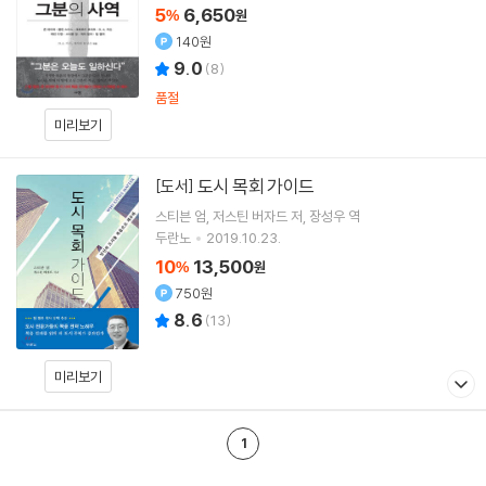
5
6,650
%
원
140원
9.0
(
8
)
품절
미리보기
도시 목회 가이드
[도서]
스티븐 엄
저스틴 버자드
저
장성우
역
두란노
2019.10.23.
10
13,500
%
원
750원
8.6
(
13
)
미리보기
1