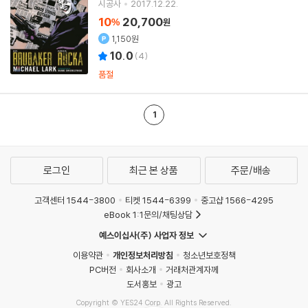
시공사
2017.12.22.
10
20,700
%
원
1,150원
10.0
(
4
)
품절
1
로그인
최근 본 상품
주문/배송
고객센터 1544-3800
티켓 1544-6399
중고샵 1566-4295
eBook 1:1문의/채팅상담
예스이십사(주) 사업자 정보
이용약관
개인정보처리방침
청소년보호정책
PC버전
회사소개
거래처관계자께
도서홍보
광고
Copyright © YES24 Corp. All Rights Reserved.