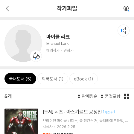
작가파일
마이클 라크
Michael Lark
해외작가
만화가
국내도서 (5)
외국도서 (1)
eBook (1)
5개
판매량순
품절포함
시즈 : 아스가르드 공성전
[도서]
[
]
개정판
브라이언 마이클 벤디스
폴 젠킨스
저
올리비에 크와펠
마
이클 라크
그림 외 3명
시공사
2026.2.25.