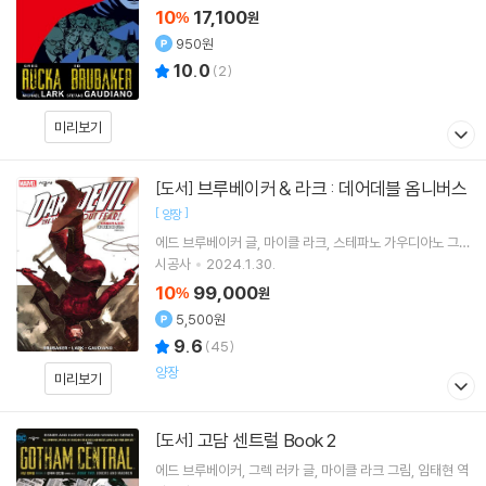
10
17,100
%
원
950원
10.0
(
2
)
미리보기
브루베이커 & 라크 : 데어데블 옴니버스
[도서]
[
]
양장
에드 브루베이커
글
마이클 라크
스테파노 가우디아노
그
림
이용석
역
시공사
2024.1.30.
10
99,000
%
원
5,500원
9.6
(
45
)
양장
미리보기
고담 센트럴 Book 2
[도서]
에드 브루베이커
그렉 러카
글
마이클 라크
그림
임태현
역