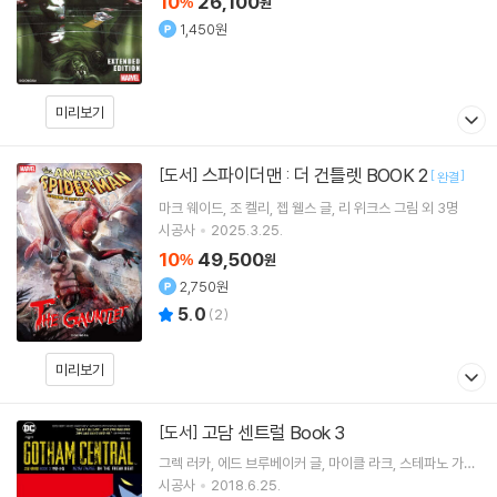
10
26,100
%
원
1,450원
미리보기
스파이더맨 : 더 건틀렛 BOOK 2
[도서]
[
]
완결
마크 웨이드
조 켈리
젭 웰스
글
리 위크스
그림 외 3명
시공사
2025.3.25.
10
49,500
%
원
2,750원
5.0
(
2
)
미리보기
고담 센트럴 Book 3
[도서]
그렉 러카
에드 브루베이커
글
마이클 라크
스테파노 가우
디오
그림 외 1명
시공사
2018.6.25.