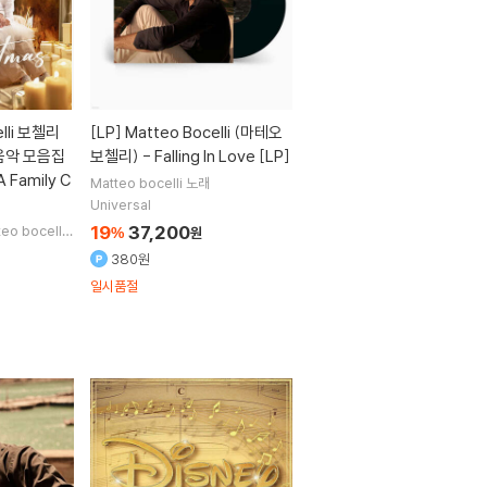
elli 보첼리
[LP]
Matteo Bocelli (마테오
음악 모음집
보첼리) - Falling In Love [LP]
Family C
Matteo bocelli
노래
Universal
19
37,200
eo bocelli
%
원
380원
일시품절