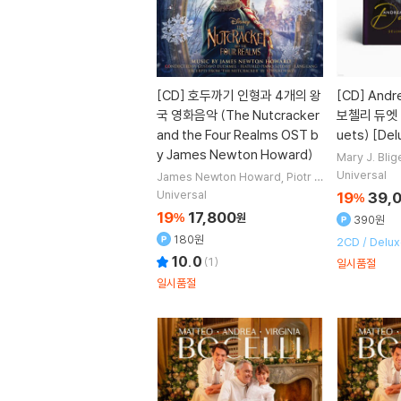
[CD]
호두까기 인형과 4개의 왕
[CD]
Andr
국 영화음악 (The Nutcracker
보첼리 듀엣 
and the Four Realms OST b
uets) [Del
y James Newton Howard)
Mary J. Blig
a Bartoli
Luc
Universal
James Newton Howard
Piotr I.
외 24명
Tchaikovsky
작곡
Andrea Bocel
Universal
19
39,
%
li
Matteo bocelli
노래 외 3명
19
17,800
%
원
390원
180원
2CD / Delu
Edition
10.0
(
1
)
일시품절
일시품절