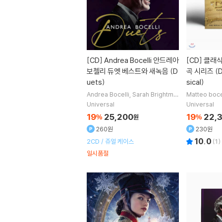
[CD]
Andrea Bocelli 안드레아
[CD]
클래식
보첼리 듀엣 베스트와 새녹음 (D
곡 시리즈 (Di
uets)
sical)
Andrea Bocelli
Sarah Brightma
Matteo boce
n
Karol G
Jennifer Lopez
노래
노래
Muraji 
Universal
Universal
외 24명
harmonic O
19
25,200
19
22,
%
원
%
260원
230원
10.0
2CD / 쥬얼 케이스
(
1
)
일시품절