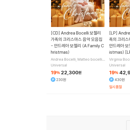
[CD]
Andrea Bocelli 보첼리
[LP]
Andre
가족의 크리스마스 음악 모음집
족의 크리스
- 안드레아 보첼리 (A Family C
안드레아 보첼리
hristmas)
istmas) [L
Andrea Bocelli
Matteo bocelli
Virginia Boce
Virginia Bocelli
노래
Andrea Boce
Universal
Universal
19
22,300
19
42,
%
원
%
230원
430원
일시품절