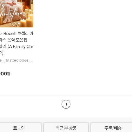
a Bocelli 보첼리 가
마스 음악 모음집 -
 (A Family Chr
P]
lli
Matteo bocelli
lli
노래
900
원
1
로그인
최근 본 상품
주문/배송