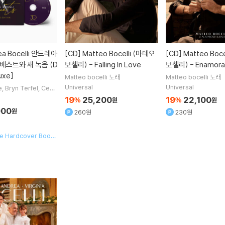
ea Bocelli 안드레아
[CD]
Matteo Bocelli (마테오
[CD]
Matteo Boce
베스트와 새 녹음 (D
보첼리) - Falling In Love
보첼리) - Enamora
uxe]
Matteo bocelli
노래
Matteo bocelli
노래
Universal
Universal
e
Bryn Terfel
Cecili
iano Pavarotti
노래
19
25,200
19
22,100
%
원
%
원
000
원
260원
230원
xe Hardcover Book