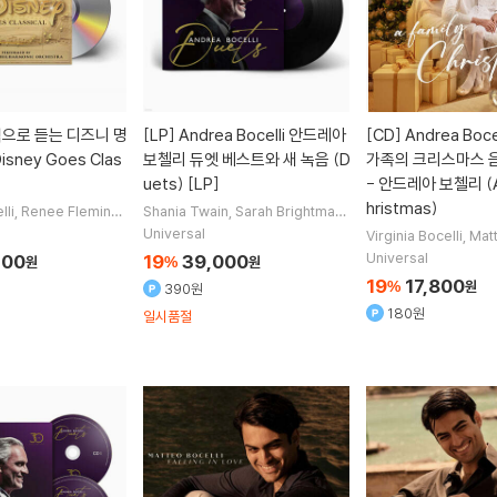
으로 듣는 디즈니 명
[LP]
Andrea Bocelli 안드레아
[CD]
Andrea Boc
sney Goes Clas
보첼리 듀엣 베스트와 새 녹음 (D
가족의 크리스마스 
uets) [LP]
- 안드레아 보첼리 (A 
hristmas)
lli
Renee Fleming
Shania Twain
Sarah Brightman
Kaori
연주
Royal Phil
Matteo bocelli
Marc Anthony
노
Universal
Virginia Bocelli
Matt
rchestra
오케스트라
래 외 8명
Andrea Bocelli
노래
Universal
300
19
39,000
원
%
원
19
17,800
%
원
390원
180원
일시품절