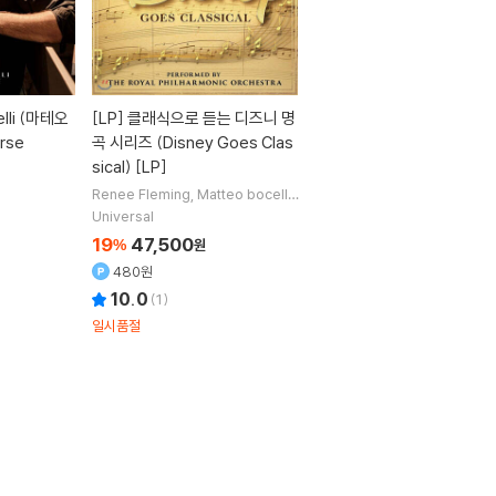
lli (마테오
[LP]
클래식으로 듣는 디즈니 명
rse
곡 시리즈 (Disney Goes Clas
sical) [LP]
Renee Fleming
Matteo bocelli
노래
Kaori Muraji
연주
Royal Phil
Universal
harmonic Orchestra
오케스트라
19
47,500
%
원
480원
10.0
(
1
)
일시품절