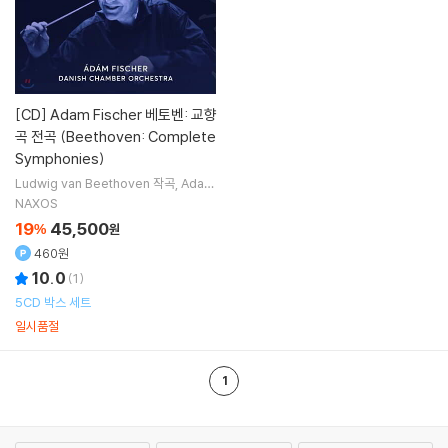
[CD]
Adam Fischer 베토벤: 교향
곡 전곡 (Beethoven: Complete
Symphonies)
Ludwig van Beethoven
작곡
Adam
Fischer
지휘
Danish Chamber Orc
NAXOS
hestra
오케스트라
Danish National
19
45,500
%
원
Choir
합창
460원
10.0
(
1
)
5CD 박스 세트
일시품절
1