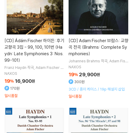
[CD]
Ádám Fischer 하이든: 후기
[CD]
Adam Fischer 브람스: 교향
교향곡 3집 - 99, 100, 101번 (Ha
곡 전곡 (Brahms: Complete Sy
ydn: Late Symphonies 3: Nos.
mphonies)
99-101)
Johannes Brahms
작곡
Adam Fisc
her
지휘
Danish Chamber Orchest
NAXOS
Franz Haydn
작곡
Adam Fischer
지
ra
오케스트라
휘
Danish Chamber Orchestra
오
NAXOS
19
29,900
%
원
케스트라
19
16,900
%
원
300원
170원
3CD / 종이 케이스 / 19p 해설지 삽입
일시품절
일시품절