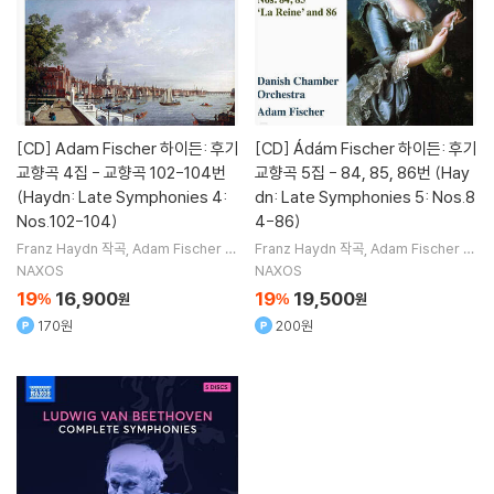
[CD]
Adam Fischer 하이든: 후기
[CD]
Ádám Fischer 하이든: 후기
교향곡 4집 - 교향곡 102-104번
교향곡 5집 - 84, 85, 86번 (Hay
(Haydn: Late Symphonies 4:
dn: Late Symphonies 5: Nos.8
Nos.102-104)
4-86)
Franz Haydn
작곡
Adam Fischer
지
Franz Haydn
작곡
Adam Fischer
지
휘
Danish Chamber Orchestra
오
휘
Danish Chamber Orchestra
오
NAXOS
NAXOS
케스트라
케스트라
19
16,900
19
19,500
%
원
%
원
170원
200원