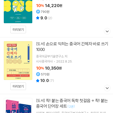
10
14,220
%
원
790원
9.0
(
2
)
미리보기
손으로 익히는 중국어 간체자 바로 쓰기
[도서]
1000
중국어공부기술연구소
저
시사중국어사
2022.8.25.
10
10,350
%
원
570원
10.0
(
7
)
미리보기
착! 붙는 중국어 독학 첫걸음 + 착! 붙는
[도서]
중국어 단어장 세트
[
]
2권