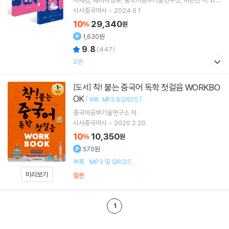
이재경
페이시앙루
중국어공부기술연구소
허은진
저 외 1
명
시사중국어사
2024.6.1.
10
29,340
%
원
1,630원
9.8
(
447
)
2권
착! 붙는 중국어 독학 첫걸음 WORKBO
[도서]
OK
[
]
부록 : MP3 및 QR코드
중국어공부기술연구소
저
시사중국어사
2020.2.20.
10
10,350
%
원
570원
부록 : MP3 및 QR코드
미리보기
절판
1