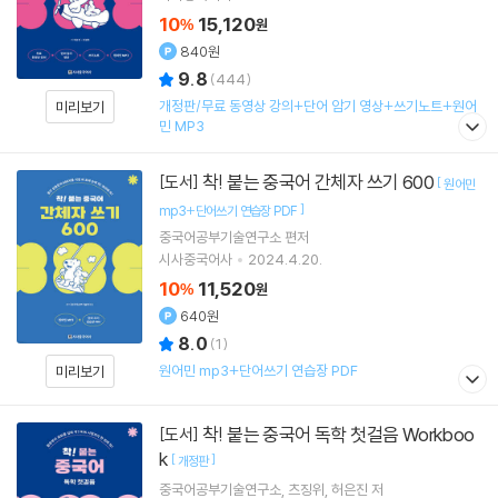
10
15,120
%
원
840원
9.8
(
444
)
개정판/무료 동영상 강의+단어 암기 영상+쓰기노트+원어
미리보기
민 MP3
착! 붙는 중국어 간체자 쓰기 600
[도서]
[
원어민
]
mp3+단어쓰기 연습장 PDF
중국어공부기술연구소
편저
시사중국어사
2024.4.20.
10
11,520
%
원
640원
8.0
(
1
)
원어민 mp3+단어쓰기 연습장 PDF
미리보기
착! 붙는 중국어 독학 첫걸음 Workboo
[도서]
k
[
]
개정판
중국어공부기술연구소
츠징위
허은진
저