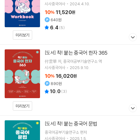
시사중국어사
2024.4.10.
10
11,520
%
원
640원
6.4
(
5
)
미리보기
착! 붙는 중국어 한자 365
[도서]
付雲華
저
중국어공부기술연구소
역
시사중국어사
2025.9.10.
10
16,020
%
원
890원
10.0
(
3
)
미리보기
착! 붙는 중국어 문법
[도서]
중국어공부기술연구소
편저
시사중국어사
2025.1.5.