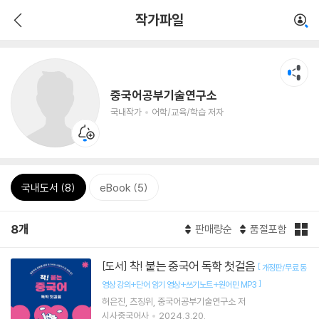
작가파일
중국어공부기술연구소
국내작가
어학/교육/학습 저자
국내도서 (8)
eBook (5)
8개
판매량순
품절포함
착! 붙는 중국어 독학 첫걸음
[도서]
[
개정판/무료 동
]
영상 강의+단어 암기 영상+쓰기노트+원어민 MP3
허은진
츠징위
중국어공부기술연구소
저
시사중국어사
2024.3.20.