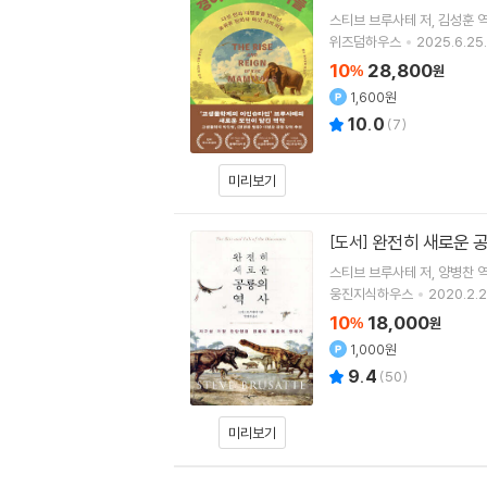
스티브 브루사테
저
김성훈
위즈덤하우스
2025.6.25.
10
28,800
%
원
1,600원
10.0
(
7
)
미리보기
완전히 새로운 
[도서]
스티브 브루사테
저
양병찬
웅진지식하우스
2020.2.2
10
18,000
%
원
1,000원
9.4
(
50
)
미리보기