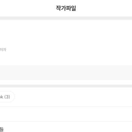
작가파일
 저자
k (3)
들