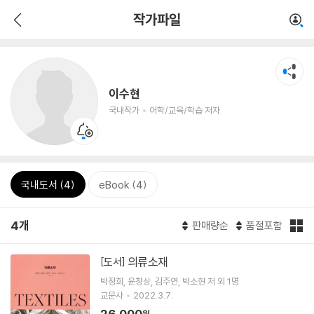
작가파일
이수현
국내작가
어학/교육/학습 저자
국내도서 (4)
eBook (4)
4개
판매량순
품절포함
의류소재
[도서]
박정희
윤창상
김주연
박소현
저 외 1명
교문사
2022.3.7.
26,000