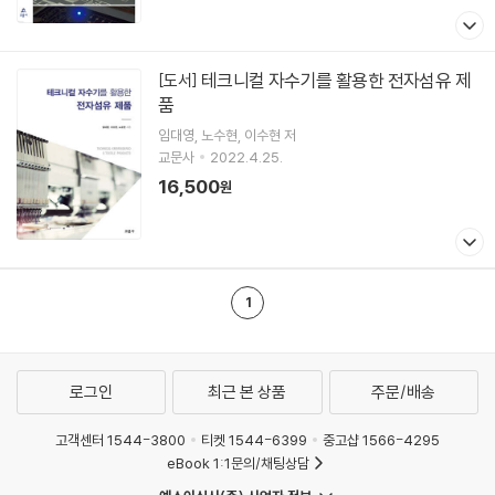
테크니컬 자수기를 활용한 전자섬유 제
[도서]
품
임대영
노수현
이수현
저
교문사
2022.4.25.
16,500
원
1
로그인
최근 본 상품
주문/배송
고객센터 1544-3800
티켓 1544-6399
중고샵 1566-4295
eBook 1:1문의/채팅상담