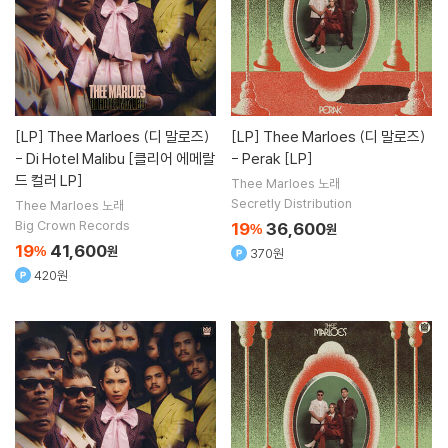
[LP]
Thee Marloes (디 말로즈)
[LP]
Thee Marloes (디 말로즈)
- Di Hotel Malibu [클리어 에메랄
- Perak [LP]
드 컬러 LP]
Thee Marloes
노래
Secretly Distribution
Thee Marloes
노래
Big Crown Records
19
36,600
%
원
19
41,600
%
원
370원
420원