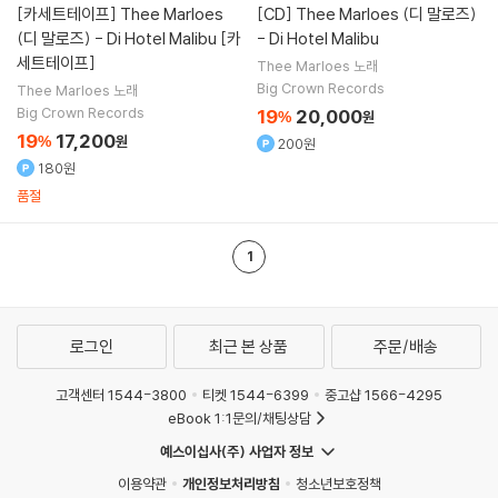
[카세트테이프]
Thee Marloes
[CD]
Thee Marloes (디 말로즈)
(디 말로즈) - Di Hotel Malibu [카
- Di Hotel Malibu
세트테이프]
Thee Marloes
노래
Big Crown Records
Thee Marloes
노래
Big Crown Records
19
20,000
%
원
19
17,200
%
원
200원
180원
품절
1
로그인
최근 본 상품
주문/배송
고객센터 1544-3800
티켓 1544-6399
중고샵 1566-4295
eBook 1:1문의/채팅상담
예스이십사(주) 사업자 정보
이용약관
개인정보처리방침
청소년보호정책