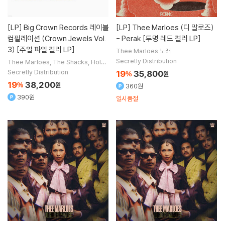
[LP]
Big Crown Records 레이블
[LP]
Thee Marloes (디 말로즈)
컴필레이션 (Crown Jewels Vol.
- Perak [투명 레드 컬러 LP]
3) [주얼 파일 컬러 LP]
Thee Marloes
노래
Secretly Distribution
Thee Marloes
The Shacks
Holy
Hive
Lady Wray
노래 외 4명
Secretly Distribution
19
35,800
%
원
19
38,200
%
원
360원
390원
일시품절