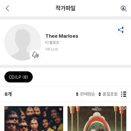
작가파일
Thee Marloes
디 말로즈
아티스트
CD/LP (8)
8개
판매량순
품절포함