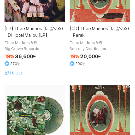
[LP]
Thee Marloes (디 말로즈)
[CD]
Thee Marloes (디 말로즈)
- Di Hotel Malibu [LP]
- Perak
Thee Marloes
노래
Thee Marloes
노래
Big Crown Records
Secretly Distribution
19
36,600
19
20,000
%
원
%
원
370원
200원
블랙 디스크