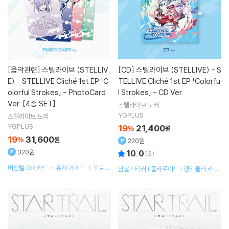
[음악관련]
스텔라이브 (STELLIV
[CD]
스텔라이브 (STELLIVE) - S
E) - STELLIVE Cliché 1st EP 「C
TELLIVE Cliché 1st EP 「Colorfu
olorful Strokes」 - PhotoCard
l Strokes」 - CD Ver.
Ver. [4종 SET]
스텔라이브
노래
YGPLUS
스텔라이브
노래
YGPLUS
19
21,400
%
원
19
31,600
%
원
220원
320원
10.0
(
3
)
버전별 QR 카드 + 유저 가이드 + 포토카
심볼스티커+폴라로이드+렌티큘러 카드
드 2종 랜덤
+엽서 8종+폰 스트랩+참 스트랩 키링 1
종 랜덤+접지가사지