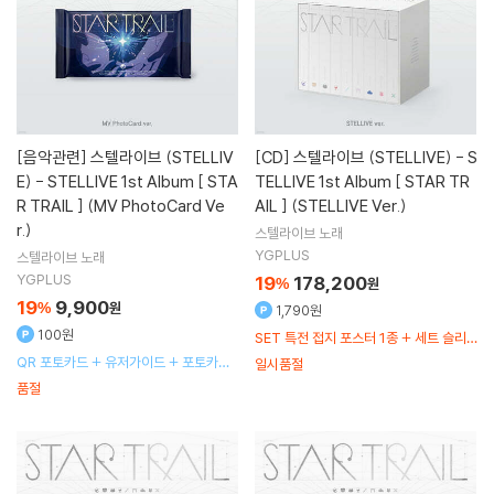
[음악관련]
스텔라이브 (STELLIV
[CD]
스텔라이브 (STELLIVE) - S
E) - STELLIVE 1st Album [ STA
TELLIVE 1st Album [ STAR TR
R TRAIL ] (MV PhotoCard Ve
AIL ] (STELLIVE Ver.)
r.)
스텔라이브
노래
YGPLUS
스텔라이브
노래
YGPLUS
19
178,200
%
원
19
9,900
%
원
1,790원
100원
SET 특전 접지 포스터 1종 + 세트 슬리
브 1종 삽입
QR 포토카드 + 유저가이드 + 포토카드
일시품절
5종 랜덤 + 보이스 1종 랜덤
품절