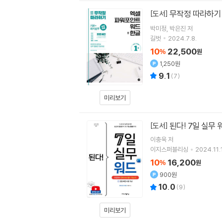
무작정 따라하기
[도서]
박미정
박은진
저
길벗
2024.7.8.
10
22,500
%
원
1,250원
9.1
(
7
)
미리보기
된다! 7일 실무 
[도서]
이충욱
저
이지스퍼블리싱
2024.11.
10
16,200
%
원
900원
10.0
(
9
)
미리보기