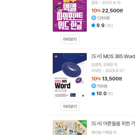
길벗
2023.4.10.
10
22,500
%
원
1,250원
9.9
(
32
)
미리보기
MOS 365 Word
[도서]
김경희
오해강
저
시대인
2025.6.27.
10
13,500
%
원
750원
10.0
(
9
)
미리보기
어른들을 위한 
[도서]
혜지원 기획팀
저