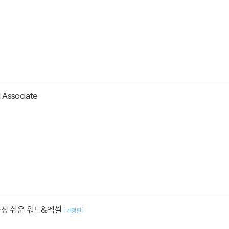
 Associate
가장 쉬운 워드&엑셀
[
]
개정판