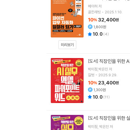
메이허
저
골든래빗
2025.1.10.
10
32,400
%
원
1,800원
10.0
(
4
)
미리보기
직장인을 위한 
[도서]
박미정,박은진 저
길벗
2025.9.29.
10
23,400
%
원
1,300원
10.0
(
11
)
직장인을 위한 
[도서]
박미정
박은진
저