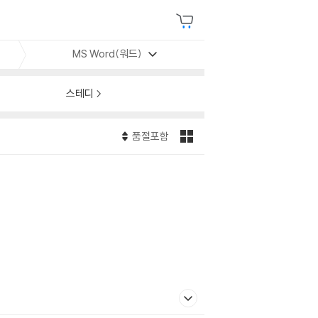
MS Word(워드)
스테디
품절포함