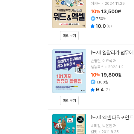
혜지원
2024.11.29.
10
13,500
%
원
750원
10.0
(
6
)
미리보기
일잘러가 업무에서
[도서]
반병현
이효석
저
생능북스
2023.1.2.
10
19,800
%
원
1,100원
9.4
(
7
)
미리보기
엑셀 파워포인트 
[도서]
박미정
박은진
저
길벗
2011.8.25.