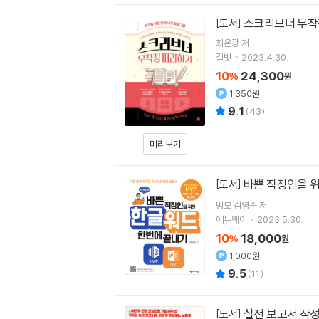
스크리브너 무작
[도서]
최은광
저
길벗
2023.4.30.
10
24,300
%
원
1,350원
9.1
(
43
)
미리보기
바쁜 직장인을 
[도서]
밍모 김영순
저
에듀웨이
2023.5.30.
10
18,000
%
원
1,000원
9.5
(
11
)
실전 보고서 작성 
[도서]