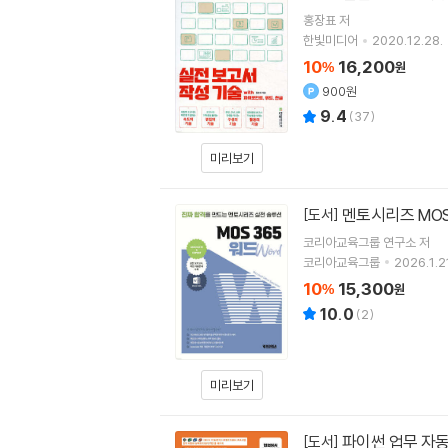
홍장표
저
한빛미디어
2020.12.28.
10
16,200
%
원
900원
9.4
(
37
)
미리보기
멘토시리즈 MOS
[도서]
코리아교육그룹 연구소
저
코리아교육그룹
2026.1.2
10
15,300
%
원
10.0
(
2
)
미리보기
파이썬 업무 자동
[도서]