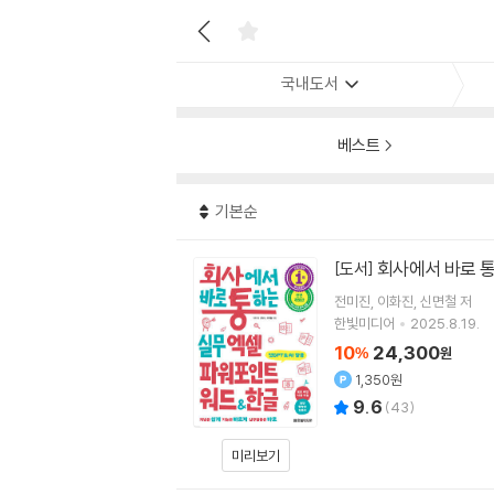
국내도서
베스트
기본순
회사에서 바로 
[도서]
전미진
이화진
신면철
저
한빛미디어
2025.8.19.
10
24,300
%
원
1,350원
9.6
(
43
)
미리보기