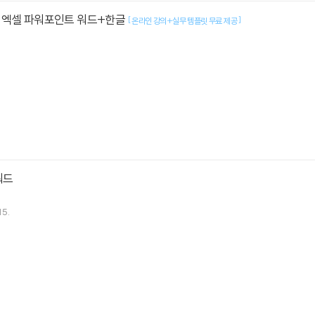
 엑셀 파워포인트 워드+한글
[
]
온라인 강의+실무 템플릿 무료 제공
워드
15.