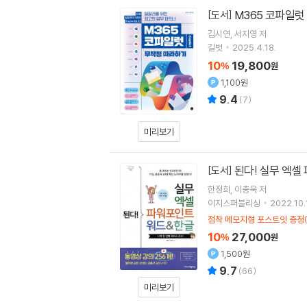
M365 코파일럿
[도서]
김시연
서지영
저
길벗
2025.4.18.
10
19,800
%
원
1,100원
9.4
(
7
)
미리보기
된다! 실무 엑셀
[도서]
한정희
이충욱
저
이지스퍼블리싱
2022.10.
점착 메모지형 포스트잇 증정(
10
27,000
%
원
1,500원
9.7
(
66
)
미리보기