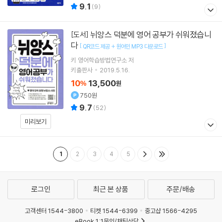
9.1
(
9
)
뉘앙스 덕분에 영어 공부가 쉬워졌습니
[도서]
다
[
]
QR코드 제공 + 원어민 MP3 다운로드
키 영어학습방법연구소
저
키출판사
2019.5.16.
10
13,500
%
원
750원
9.7
(
52
)
미리보기
1
2
3
4
5
로그인
최근 본 상품
주문/배송
고객센터 1544-3800
티켓 1544-6399
중고샵 1566-4295
eBook 1:1문의/채팅상담