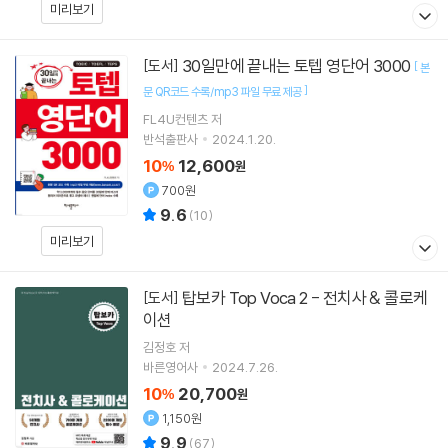
미리보기
30일만에 끝내는 토텝 영단어 3000
[도서]
[
본
]
문 QR코드 수록/mp3 파일 무료 제공
FL4U컨텐츠
저
반석출판사
2024.1.20.
10
12,600
%
원
700원
9.6
(
10
)
미리보기
탑보카 Top Voca 2 - 전치사 & 콜로케
[도서]
이션
김정호
저
바른영어사
2024.7.26.
10
20,700
%
원
1,150원
9.9
(
67
)