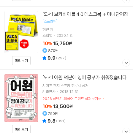
보카바이블 4.0 데스크북 + 미니단어장
[도서]
[
]
스프링북
허민
저
스텝업
2020.1.3.
10
15,750
%
원
870원
9.9
(
297
)
미리보기
어원 덕분에 영어 공부가 쉬워졌습니다
[도서]
시미즈 켄지,스즈키 히로시 공저
키출판사
2018.12.31.
2026 상반기 외국어 트렌드 살펴보기☞
10
13,500
%
원
750원
9.8
(
391
)
미리보기