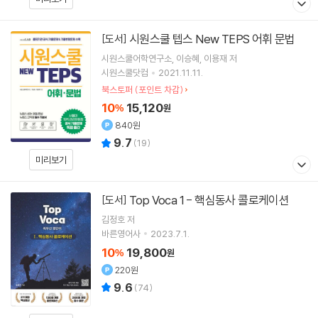
시원스쿨 텝스 New TEPS 어휘 문법
[도서]
시원스쿨어학연구소
이승혜
이용재
저
시원스쿨닷컴
2021.11.11.
북스토퍼 (포인트 차감)
10
15,120
%
원
840원
9.7
(
19
)
미리보기
Top Voca 1 - 핵심동사 콜로케이션
[도서]
김정호
저
바른영어사
2023.7.1.
10
19,800
%
원
220원
9.6
(
74
)