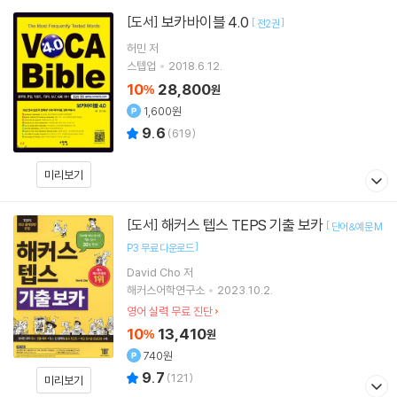
보카바이블 4.0
[도서]
[
]
전2권
허민
저
스텝업
2018.6.12.
10
28,800
%
원
1,600원
9.6
(
619
)
미리보기
해커스 텝스 TEPS 기출 보카
[도서]
[
단어&예문 M
]
P3 무료 다운로드
David Cho
저
해커스어학연구소
2023.10.2.
영어 실력 무료 진단
10
13,410
%
원
740원
9.7
(
121
)
미리보기