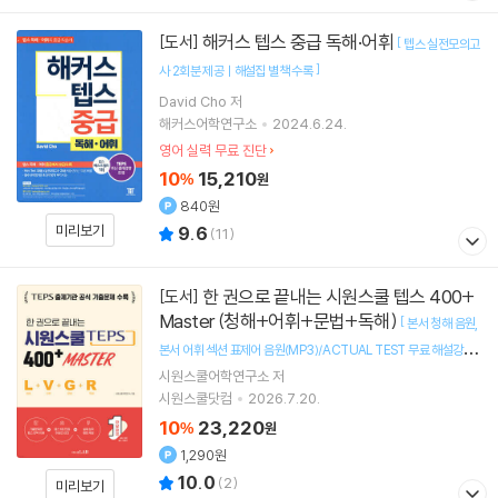
해커스 텝스 중급 독해·어휘
[도서]
[
텝스 실전모의고
]
사 2회분 제공ㅣ해설집 별책 수록
David Cho
저
해커스어학연구소
2024.6.24.
영어 실력 무료 진단
10
15,210
%
원
840원
미리보기
9.6
(
11
)
한 권으로 끝내는 시원스쿨 텝스 400+
[도서]
Master (청해+어휘+문법+독해)
[
본서 청해 음원
본서 어휘 섹션 표제어 음원(MP3)/ACTUAL TEST 무료 해설강의
]
시원스쿨어학연구소
저
(QR코드)/고득점 어휘 PDF
시원스쿨닷컴
2026.7.20.
10
23,220
%
원
1,290원
10.0
(
2
)
미리보기