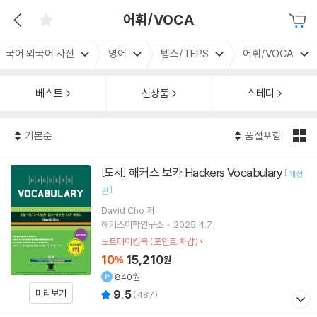
어휘/VOCA
국어 외국어 사전
영어
텝스/TEPS
어휘/VOCA
베스트
신상품
스테디
기본순
품절포함
해커스 보카 Hackers Vocabulary
[도서]
[
개정
]
판
David Cho 저
해커스어학연구소
2025.4.7.
노트테이킹북 (포인트 차감)
10
15,210
%
원
840원
미리보기
9.5
(
487
)