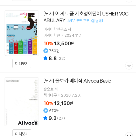
어셔 토플 기초영어단어 USHER VOC
[도서]
ABULARY
[
]
MP3 무료
프로그램 별매
어셔어학연구소
저
어셔어학원
2024.11.1.
10
13,500
%
원
750원
8.8
(
22
)
미리보기
올보카 베이직 Allvoca Basic
[도서]
송승호
저
책과나무
2020.7.20.
10
12,150
%
원
670원
9.2
(
27
)
미리보기