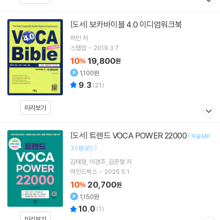
보카바이블 4.0 이디엄워크북
[도서]
허민
저
스텝업
2019.3.7.
10
19,800
%
원
1,100원
9.3
(
21
)
미리보기
트렌드 VOCA POWER 22000
[도서]
[
무료 MP
]
3 다운로드
김태형
이경주
김준형
저
마인드박스
2025.5.1.
10
20,700
%
원
1,150원
10.0
(
1
)
미리보기