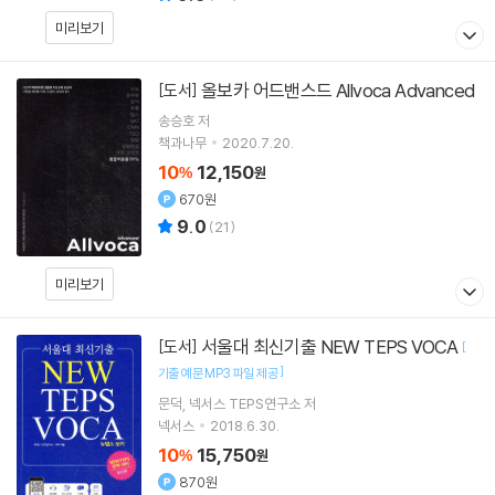
미리보기
올보카 어드밴스드 Allvoca Advanced
[도서]
송승호
저
책과나무
2020.7.20.
10
12,150
%
원
670원
9.0
(
21
)
미리보기
서울대 최신기출 NEW TEPS VOCA
[도서]
[
]
기출 예문 MP3 파일 제공
문덕
넥서스 TEPS연구소
저
넥서스
2018.6.30.
10
15,750
%
원
870원