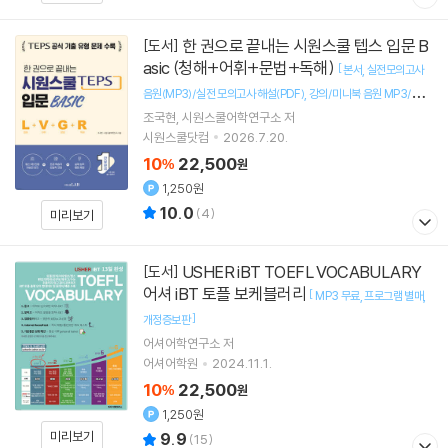
한 권으로 끝내는 시원스쿨 텝스 입문 B
[도서]
asic (청해+어휘+문법+독해)
[
본서
실전모의고사
음원(MP3)/실전 모의고사 해설(PDF)
강의/미니북 음원 MP3/QR
]
조국현
시원스쿨어학연구소
저
특강 자료 (PDF)
시원스쿨닷컴
2026.7.20.
10
22,500
%
원
1,250원
10.0
(
4
)
미리보기
USHER iBT TOEFL VOCABULARY
[도서]
어셔 iBT 토플 보케블러리
[
MP3 무료
프로그램 별매
]
개정증보판
어셔어학연구소
저
어셔어학원
2024.11.1.
10
22,500
%
원
1,250원
미리보기
9.9
(
15
)