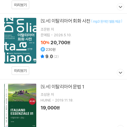
미리보기
이탈리아어 회화 사전
[도서]
[
]
mp3 원어민 발음 제공
조문환 저
문예림
2026.5.10.
10
20,700
%
원
230원
9.0
(
2
)
미리보기
이탈리아어 문법 1
[도서]
조성윤 저
HUINE
2019.11.18.
19,000
원