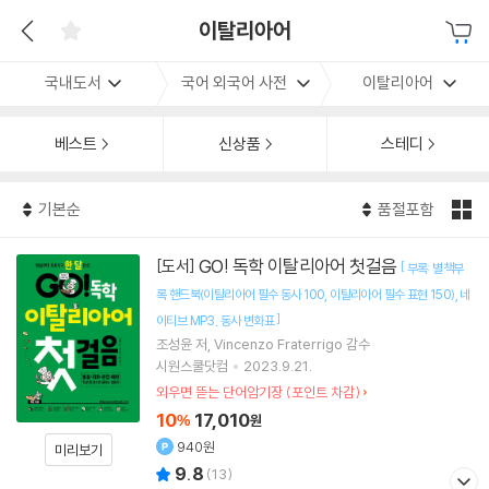
이탈리아어
국내도서
국어 외국어 사전
이탈리아어
베스트
신상품
스테디
기본순
품절포함
GO! 독학 이탈리아어 첫걸음
[도서]
[
부록: 별책부
록 핸드북(이탈리아어 필수 동사 100
이탈리아어 필수 표현 150)
네
]
이티브 MP3
동사 변화표
조성윤
저
Vincenzo Fraterrigo
감수
시원스쿨닷컴
2023.9.21.
외우면 뜯는 단어암기장 (포인트 차감)
10
17,010
%
원
940원
미리보기
9.8
(
13
)