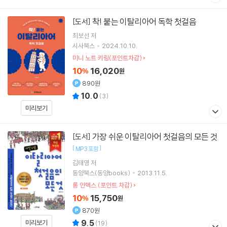
착! 붙는 이탈리아어 독학 첫걸음
[도서]
최보선
저
시사북스
2024.10.10.
미니 노트 키링(포인트차감)
10
16,020
%
원
890원
10.0
(
3
)
미리보기
가장 쉬운 이탈리아어 첫걸음의 모든 것
[도서]
[
]
MP3 포함
김태영 저
동양북스(동양books)
2013.11.5.
롱 인덱스 (포인트 차감)
10
15,750
%
원
870원
9.5
미리보기
(
19
)