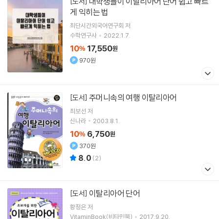
대학생들이 이탈리아어 단어 쉽고 빠르
[도서]
게 익히는 법
최단시간외국어연구회
저
수학연구사
2022.1.7.
10
17,550
%
원
970원
주머니속의 여행 이탈리아어
[도서]
최보선
저
신나라
2003.8.1.
10
6,750
%
원
370원
8.0
(
2
)
이탈리아어 단어
[도서]
황정은
저
VitaminBook(비타민북)
2017.9.20.