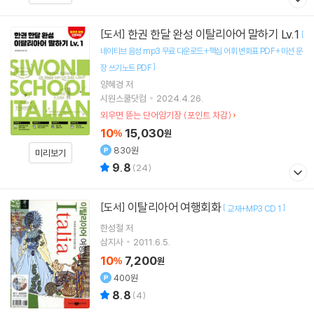
한권 한달 완성 이탈리아어 말하기 Lv.1
[도서]
[
네이티브 음성 mp3 무료 다운로드+핵심 어휘 변화표 PDF+미션 문
]
장 쓰기노트 PDF
양혜경
저
시원스쿨닷컴
2024.4.26.
외우면 뜯는 단어암기장 (포인트 차감)
10
15,030
%
원
830원
미리보기
9.8
(
24
)
이탈리아어 여행회화
[도서]
[
]
교재+MP3 CD 1
한성철 저
삼지사
2011.6.5.
10
7,200
%
원
400원
8.8
(
4
)