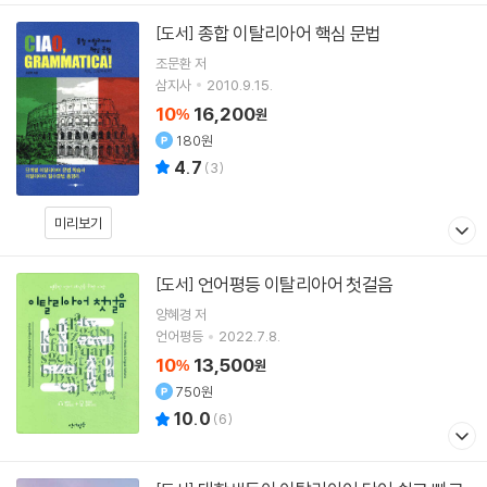
종합 이탈리아어 핵심 문법
[도서]
조문환 저
삼지사
2010.9.15.
10
16,200
%
원
180원
4.7
(
3
)
미리보기
언어평등 이탈리아어 첫걸음
[도서]
양혜경
저
언어평등
2022.7.8.
10
13,500
%
원
750원
10.0
(
6
)