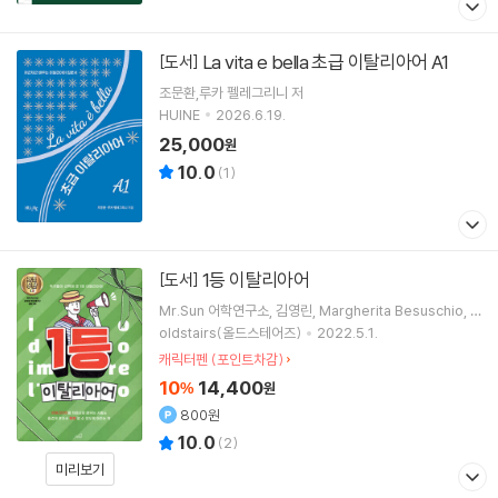
La vita e bella 초급 이탈리아어 A1
[도서]
조문환,루카 펠레그리니 저
HUINE
2026.6.19.
25,000
원
10.0
(
1
)
1등 이탈리아어
[도서]
Mr.Sun 어학연구소
김영린
Margherita Besuschio
이용주(Gabriella Lee)
저
oldstairs(올드스테어즈)
2022.5.1.
캐릭터펜 (포인트차감)
10
14,400
%
원
800원
10.0
(
2
)
미리보기