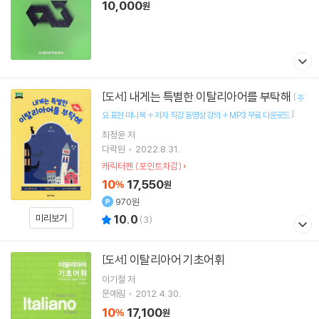
10,000
원
내게는 특별한 이탈리아어를 부탁해
[도서]
[
주
]
요 표현 미니북 + 저자 직강 동영상 강의 + MP3 무료 다운로드
최정윤 저
다락원
2022.8.31.
캐릭터펜 (포인트차감)
10
17,550
%
원
970원
미리보기
10.0
(
3
)
이탈리아어 기초어휘
[도서]
이기철 저
문예림
2012.4.30.
10
17,100
%
원