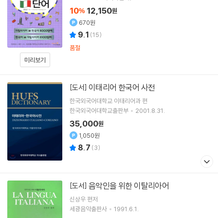
10
12,150
%
원
670원
9.1
(
15
)
품절
미리보기
이태리어 한국어 사전
[도서]
한국외국어대학교 이태리어과 편
한국외국어대학교출판부
2001.8.31.
35,000
원
1,050원
8.7
(
3
)
음악인을 위한 이탈리아어
[도서]
신상우 편저
세광음악출판사
1991.6.1.