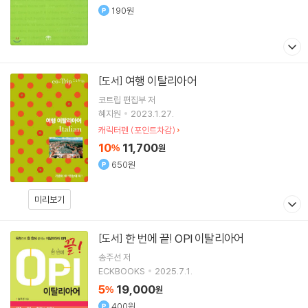
190원
여행 이탈리아어
[도서]
코트립 편집부
저
혜지원
2023.1.27.
캐릭터펜 (포인트차감)
10
11,700
%
원
650원
미리보기
한 번에 끝! OPI 이탈리아어
[도서]
송주선
저
ECKBOOKS
2025.7.1.
5
19,000
%
원
400원