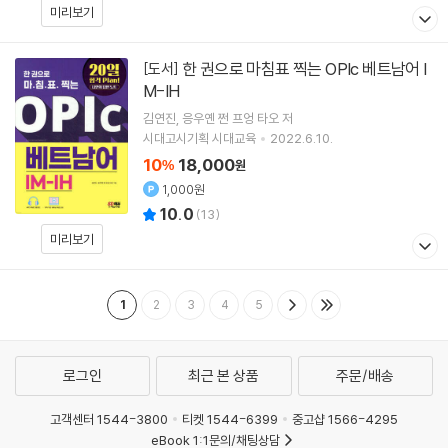
미리보기
한 권으로 마침표 찍는 OPIc 베트남어 I
[도서]
M-IH
김연진
응우옌 쩐 프엉 타오
저
시대고시기획 시대교육
2022.6.10.
10
18,000
%
원
1,000원
10.0
(
13
)
미리보기
1
2
3
4
5
로그인
최근 본 상품
주문/배송
고객센터 1544-3800
티켓 1544-6399
중고샵 1566-4295
eBook 1:1문의/채팅상담