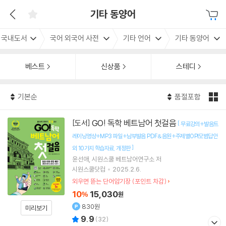
기타 동양어
국내도서
국어 외국어 사전
기타 언어
기타 동양어
베스트
신상품
스테디
기본순
품절포함
GO! 독학 베트남어 첫걸음
[도서]
[
무료강의+발음트
레이닝영상+MP3 파일+남부발음 PDF&음원+주제별OPI모범답안
]
외 10가지 학습자료
개정판
윤선애
시원스쿨 베트남어연구소
저
시원스쿨닷컴
2025.2.6.
외우면 뜯는 단어암기장 (포인트 차감)
10
15,030
%
원
830원
미리보기
9.9
(
32
)