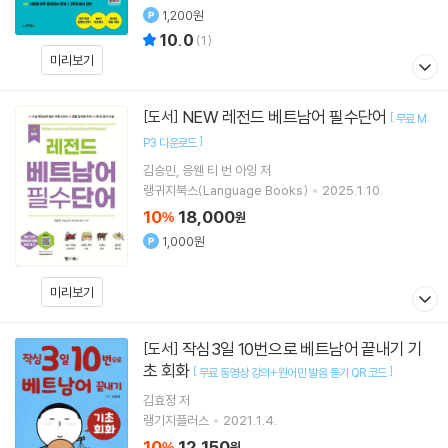
1,200원
10.0
(
1
)
미리보기
NEW 레전드 베트남어 필수단어
[도서]
[
무료 M
]
P3 다운로드
김승민
응웬 티 번 아잉
저
랭귀지북스(Language Books)
2025.1.10.
10
18,000
%
원
1,000원
미리보기
작심3일 10번으로 베트남어 끝내기 기
[도서]
초 회화
[
]
무료 동영상 강의+원어민 발음 듣기 QR 코드
김효정
저
랭기지플러스
2021.1.4.
10
12,150
%
원