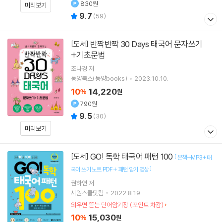
830원
미리보기
9.7
(
59
)
반짝반짝 30 Days 태국어 문자쓰기
[도서]
+기초문법
조나경
저
동양북스(동양books)
2023.10.10.
10
14,220
%
원
790원
9.5
(
30
)
미리보기
GO! 독학 태국어 패턴 100
[도서]
[
본책+MP3+태
]
국어 쓰기 노트 PDF+ 패턴 암기 영상
권하연
저
시원스쿨닷컴
2022.8.19.
외우면 뜯는 단어암기장 (포인트 차감)
10
15,030
%
원