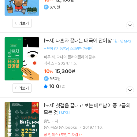
670원
미리보기
나혼자 끝내는 태국어 단어장
[도서]
[
원어민 MP3
]
+ 단어 암기 동영상
스프링북
개정판
피무
저
다나이 플러이플라이
감수
넥서스
2024.11.5.
10
15,300
%
원
850원
10.0
(
2
)
미리보기
첫걸음 끝내고 보는 베트남어 중고급의
[도서]
모든 것
[
]
MP3
홍빛나
저
동양북스(동양books)
2019.11.10.
롱 인덱스 (포인트 차감)