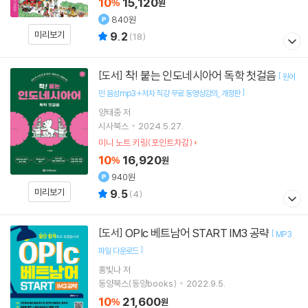
10
15,120
%
원
840원
미리보기
9.2
(
18
)
착! 붙는 인도네시아어 독학 첫걸음
[도서]
[
원어
]
민 음성mp3+저자 직강 무료 동영상강의
개정판
양태중
저
시사북스
2024.5.27.
미니 노트 키링(포인트차감)
10
16,920
%
원
940원
미리보기
9.5
(
4
)
OPIc 베트남어 START IM3 공략
[도서]
[
MP3
]
파일 다운로드
홍빛나
저
동양북스(동양books)
2022.9.5.
10
21,600
%
원