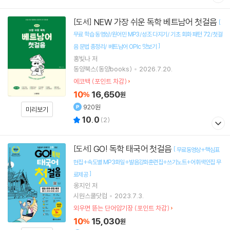
NEW 가장 쉬운 독학 베트남어 첫걸음
[도서]
[
무료 학습 동영상/원어민 MP3/성조 다지기/ 기초 회화 패턴 72/첫걸
]
음 문법 총정리/ 베트남어 OPIc 맛보기
홍빛나
저
동양북스(동양books)
2026.7.20.
에코백 (포인트 차감)
10
16,650
%
원
920원
미리보기
10.0
(
2
)
GO! 독학 태국어 첫걸음
[도서]
[
무료동영상+핵심표
현집+속도별 MP3화일+발음강화훈련집+쓰기노트+어휘색인집 무
]
료제공
옹지인
저
시원스쿨닷컴
2023.7.3.
외우면 뜯는 단어암기장 (포인트 차감)
10
15,030
%
원