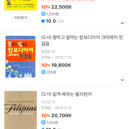
10
22,500
%
원
1,250원
미리보기
10.0
(
24
)
꿩먹고 알먹는 캄보디아어 크마에어 첫
[도서]
걸음
정영호 저
문예림
2013.7.13.
10
19,800
%
원
220원
쉽게 배우는 필리핀어
[도서]
이기선 저
문예림
2016.9.12.
10
20,700
%
원
1,150원