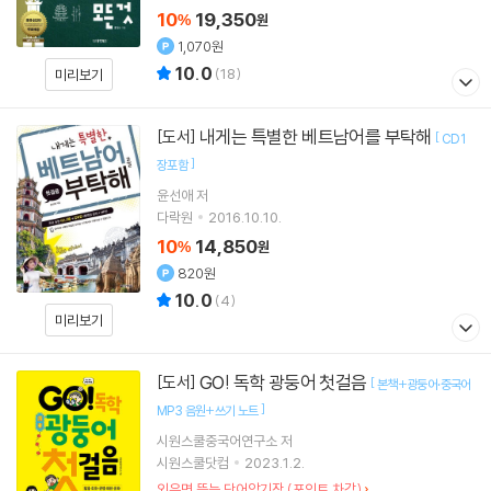
10
19,350
%
원
1,070원
10.0
(
18
)
미리보기
내게는 특별한 베트남어를 부탁해
[도서]
[
CD1
]
장포함
윤선애 저
다락원
2016.10.10.
10
14,850
%
원
820원
10.0
(
4
)
미리보기
GO! 독학 광둥어 첫걸음
[도서]
[
본책+광둥어·중국어
]
MP3 음원+쓰기 노트
시원스쿨중국어연구소 저
시원스쿨닷컴
2023.1.2.
외우면 뜯는 단어암기장 (포인트 차감)