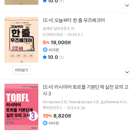
10.0
(
5
)
오늘부터 한 줄 우즈베크어
[도서]
솔례바 딜라프루즈
저
ECKBOOKS
2026.5.1.
5
19,000
%
원
400원
10.0
(
2
)
미리보기
러시아어 토르플 기본단계 실전 모의 고
[도서]
사 3
Косарева Е.В
Никифорова А.В
Дубинина Н.А
등저
뿌쉬낀하우스
2023.6.26.
10
8,820
%
원
490원