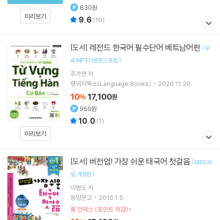
830원
미리보기
9.6
(
10
)
레전드 한국어 필수단어 베트남어판
[도서]
[
무
]
료 MP3 다운로드 포함
주가연
저
랭귀지북스(Language Books)
2020.11.20.
10
17,100
%
원
950원
10.0
(
1
)
미리보기
버전업! 가장 쉬운 태국어 첫걸음
[도서]
[
MP3 파
]
일
개정판
이병도
저
동양문고
2015.1.5.
롱 인덱스 (포인트 차감)