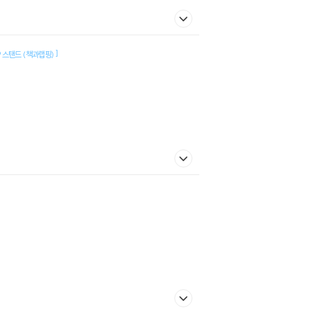
]
P 스탠드 (책과랩핑)