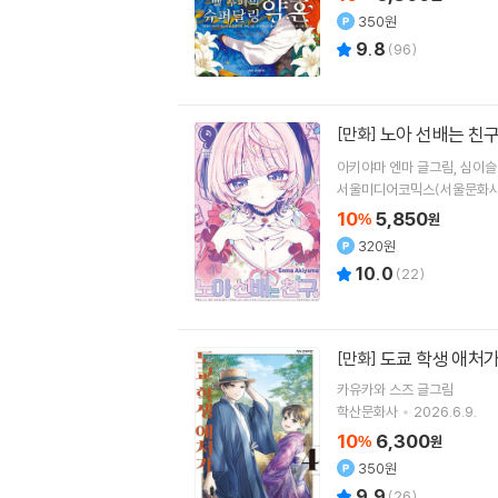
350원
9.8
(
96
)
노아 선배는 친구
[만화]
아키야마 엔마
글그림
심이슬
서울미디어코믹스(서울문화사
10
5,850
%
원
320원
10.0
(
22
)
도쿄 학생 애처가
[만화]
카유카와 스즈
글그림
학산문화사
2026.6.9.
10
6,300
%
원
350원
9.9
(
26
)