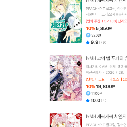
캐릭캐릭 체인지! J
[만화]
PEACH-PIT
글그림
김수연
서울미디어코믹스(서울문화사
[만화 주간 TOP 100] 산리
10
5,850
%
원
320원
9.9
(
79
)
코믹 벨 푸페의 
[만화]
아사기리 아사키
원저
셀렌
글
학산문화사
2026.7.28.
[단독] 아크릴 미니 포스터 (
10
19,800
%
원
1,100원
10.0
(
4
)
캐릭캐릭 체인지! J
[만화]
PEACH-PIT
글그림
김수연