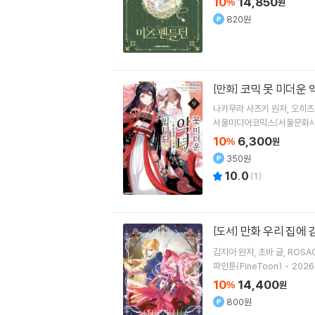
10
14,850
%
원
820원
코믹 못 미더운 
[만화]
나카무라 사츠키
원저
오히츠
서울미디어코믹스(서울문화사
10
6,300
%
원
350원
10.0
(
1
)
만화 우리 집에 
[도서]
김지아
원저
초바
글
ROSA
파인툰(FineToon)
2026.
10
14,400
%
원
800원