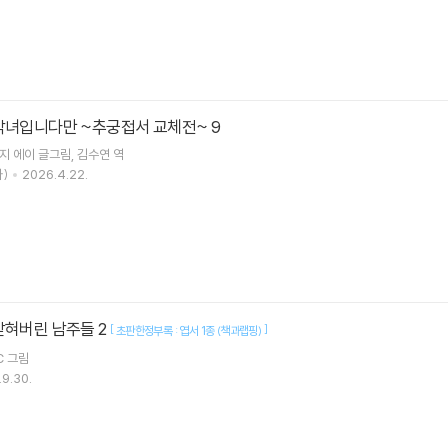
악녀입니다만 ~추궁접서 교체전~ 9
지 에이
글그림
김수연
역
)
2026.4.22.
갇혀버린 남주들 2
[
]
초판한정부록 : 엽서 1종 (책과랩핑)
C
그림
9.30.