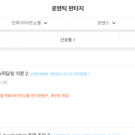
로맨틱 판타지
만화/라이트노벨
로맨스
신상품
슈퍼달링 약혼 2
[
]
초판한정부록 : 양면일러스트 카드 (책과랩핑)
그림
포함 만화/라이트노벨 1만 5천원↑, 포인트 차감)