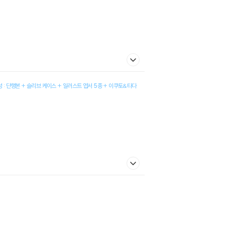
 : 단행본 + 슬리브 케이스 + 일러스트 엽서 5종 + 이쿠토&타다