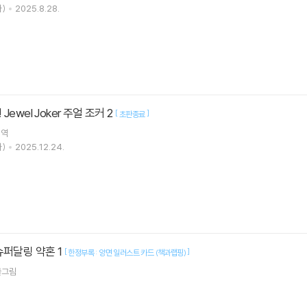
)
2025.8.28.
ewel Joker 주얼 조커 2
[
]
초판종료
역
)
2025.12.24.
슈퍼달링 약혼 1
[
]
한정부록 : 양면 일러스트 카드 (책과랩핑)
그림