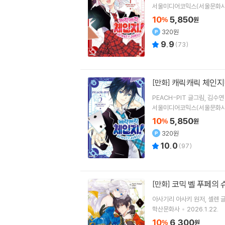
서울미디어코믹스(서울문화사
10
5,850
%
원
320원
9.9
(
73
)
캐릭캐릭 체인지! J
[만화]
PEACH-PIT
글그림
김수연
서울미디어코믹스(서울문화사
10
5,850
%
원
320원
10.0
(
97
)
코믹 벨 푸페의 
[만화]
아사기리 아사키
원저
셀렌
글
학산문화사
2026.1.22.
10
6,300
%
원