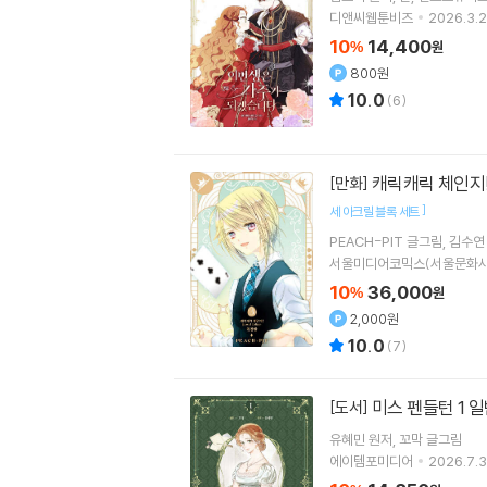
디앤씨웹툰비즈
2026.3.2
10
14,400
%
원
800원
10.0
(
6
)
캐릭캐릭 체인지! 
[만화]
]
세 아크릴 블록 세트
PEACH-PIT
글그림
김수연
서울미디어코믹스(서울문화사
10
36,000
%
원
2,000원
10.0
(
7
)
미스 펜들턴 1 
[도서]
유혜민
원저
꼬막
글그림
에이템포미디어
2026.7.3