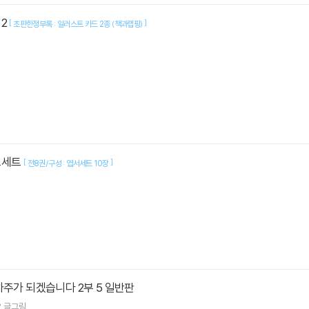
 2
[
]
초판한정부록 : 일러스트 카드 2종 (책과랩핑)
스세트
[
]
전8권/구성 : 엽서세트 10장
가주가 되겠습니다 2부 5 일반판
오
글그림