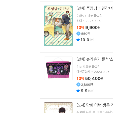
투명남과 인간녀
[만화]
이와토비네코
글그림
리디
2026.7.15.
10
9,900
%
원
550원
10.0
(
2
)
슈가슈가 룬 박
[만화]
안노 모요코
글그림
학산문화사
2023.9.26.
10
50,400
%
원
2,800원
9.9
(
95
)
만화 이번 생은 
[도서]
김로아
원저
몬
앤트스튜디