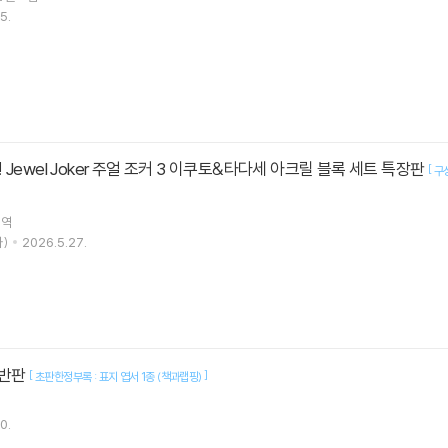
5.
Jewel Joker 주얼 조커 3 이쿠토&타다세 아크릴 블록 세트 특장판
[
구성
역
)
2026.5.27.
일반판
[
]
초판한정부록 : 표지 엽서 1종 (책과랩핑)
0.