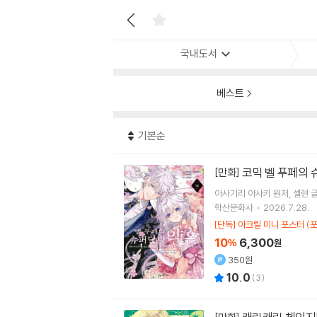
국내도서
베스트
기본순
코믹 벨 푸페의 
[만화]
아사기리 아사키
원저
셀렌
글
학산문화사
2026.7.28.
[단독] 아크릴 미니 포스터 (
10
6,300
%
원
350원
10.0
(
3
)