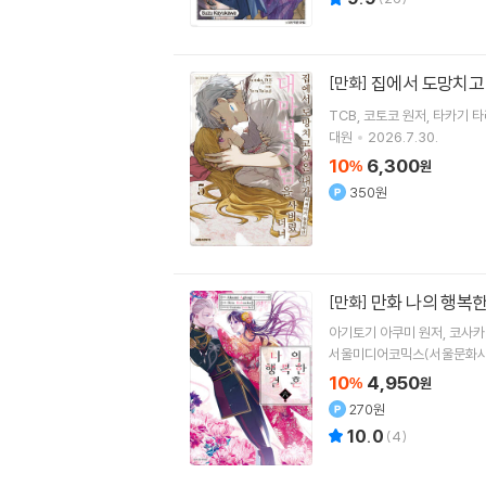
집에서 도망치고
[만화]
TCB
코토코
원저
타카기 타
대원
2026.7.30.
10
6,300
%
원
350원
만화 나의 행복한
[만화]
아기토기 아쿠미
원저
코사카
서울미디어코믹스(서울문화사
10
4,950
%
원
270원
10.0
(
4
)