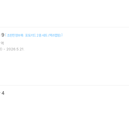
 9
[
]
초판한정부록 : 포토카드 2종 세트 (책과랩핑)
역
)
2026.5.21.
 4