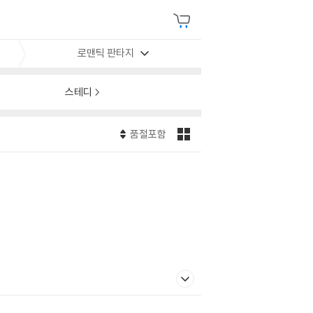
로맨틱 판타지
스테디
품절포함