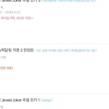
ewel Joker 주얼 조커 3
[
]
초판한정부록 : 아르카나 학원 아크릴 일러스트 카드
역
)
2026.5.27.
오 유리컵 (택1, 포인트 차감)
슈퍼달링 약혼 2 한정판
[
]
구성 : 본권+아크릴 스탠드+PET 프레임 클리어 카드 3종
그림
포인트 차감)
ewel Joker 주얼 조커 1
[
]
초판종료
역