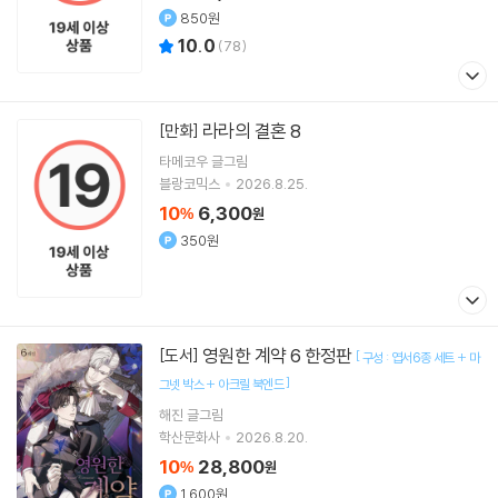
850원
10.0
(
78
)
라라의 결혼 8
[만화]
타메코우
글그림
블랑코믹스
2026.8.25.
10
6,300
%
원
350원
영원한 계약 6 한정판
[도서]
[
구성 : 엽서6종 세트 + 마
]
그넷 박스 + 아크릴 북엔드
해진
글그림
학산문화사
2026.8.20.
10
28,800
%
원
1,600원