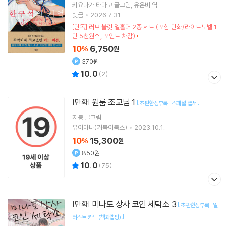
키요나가 타마고
글그림
유은비
역
빗금
2026.7.31.
[단독] 러브 불릿 엘홀더 2종 세트 (포함 만화/라이트노벨 1
만 5천원↑, 포인트 차감)
10
6,750
%
원
370원
10.0
(
2
)
원룸 조교님 1
[만화]
[
]
초판한정부록 : 스페셜 엽서
지붕
글그림
유어마나(거북이북스)
2023.10.1.
10
15,300
%
원
850원
10.0
(
75
)
미나토 상사 코인 세탁소 3
[만화]
[
초판한정부록 : 일
]
러스트 카드 (책과랩핑)