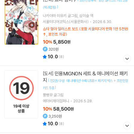
초판한정부록 : 양면 일러스트 카드 2종
]
(책과랩핑)
나카야마 미유키
글그림
심이슬
역
서울미디어코믹스(서울문화사)
2026.6.30.
쇼타 형아 일러스트 보드 (포함 서울미디어 만화 1만 5천원
↑, 포인트 차감)
10
5,850
%
원
320원
10.0
(
8
)
민용MIGNON 세트 & 애니메이션 패키
[도서]
지
[
전2권/구성 : 애니메이션 수록 USB + 패키지 박스 + 초판한정
]
카드 5종
뿡빵뀨
글그림
에이비제이컴퍼니
2026.5.28.
10
58,500
%
원
3,250원
10.0
(
8
)