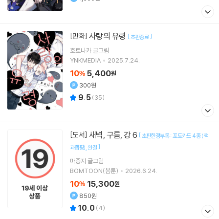
사랑의 유령
[만화]
[
]
초판종료
호토나카
글그림
YNKMEDIA
2025.7.24.
10
5,400
%
원
300원
9.5
(
35
)
새벽, 구름, 강 6
[도서]
[
초판한정부록 : 포토카드 4종 (책
]
과랩핑)
완결
마증지
글그림
BOMTOON(봄툰)
2026.6.24.
10
15,300
%
원
850원
10.0
(
4
)