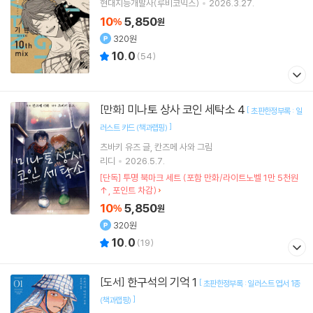
현대지능개발사(루비코믹스)
2026.3.27.
10
5,850
%
원
320원
10.0
(
54
)
미나토 상사 코인 세탁소 4
[만화]
[
초판한정부록 : 일
]
러스트 카드 (책과랩핑)
츠바키 유즈
글
칸즈메 사와
그림
리디
2026.5.7.
[단독] 투명 북마크 세트 (포함 만화/라이트노벨 1만 5천원
↑, 포인트 차감)
10
5,850
%
원
320원
10.0
(
19
)
한구석의 기억 1
[도서]
[
초판한정부록 : 일러스트 엽서 1종
]
(책과랩핑)