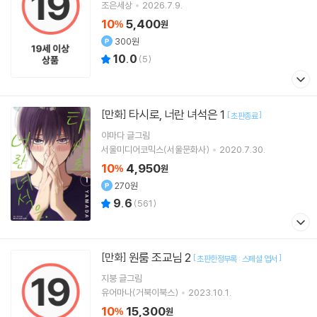
조은세상
2026.7.9.
10
5,400
%
원
300원
10.0
(
5
)
타시로, 너란 녀석은 1
[만화]
[
]
초판종료
야마다
글그림
서울미디어코믹스(서울문화사)
2020.7.30.
10
4,950
%
원
270원
9.6
(
561
)
원룸 조교님 2
[만화]
[
]
초판한정부록 : 스페셜 엽서
지붕
글그림
유어마나(거북이북스)
2023.10.1.
10
15,300
%
원