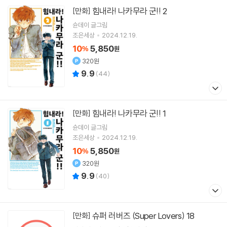
힘내라! 나카무라 군!! 2
[만화]
슌데이
글그림
조은세상
2024.12.19.
10
5,850
%
원
320원
9.9
(
44
)
힘내라! 나카무라 군!! 1
[만화]
슌데이
글그림
조은세상
2024.12.19.
10
5,850
%
원
320원
9.9
(
40
)
슈퍼 러버즈 (Super Lovers) 18
[만화]