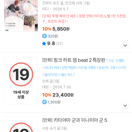
츠바키 유즈
글
칸즈메 사와
그림
리디
2026.5.7.
[단독] 투명 북마크 세트 (포함 만화/라이트노벨 1만 5천원
↑, 포인트 차감)
10
5,850
%
원
320원
9.8
(
21
)
핑크 하트 잼 beat 2 특장판
[만화]
[
구성 : 단행본
+어나더 커버+양면 책갈피+아크릴 코롯토+포토카드 3종+스티커
]
+클리어카드+별도 박스
싯케
글그림
대원
2026.7.30.
10
23,400
%
원
1,300원
키타야마 군과 미나미야 군 5
[만화]
사토 슈가
글그림