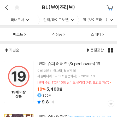
BL(보이즈러브)
국내도서
만화/라이트노벨
BL(보이즈러브)
베스트
신상품
스테디
기본순
품절포함
슈퍼 러버즈 (Super Lovers) 19
[만화]
아베 미유키
글그림
정효진
역
서울미디어코믹스(서울문화사)
2026.7.3.
[만화 주간 TOP 100] 산리오 유리컵 (택1, 포인트 차감)
10
5,400
%
원
300원
9.8
(
9
)
쇼타 형아 7
[만화]
[