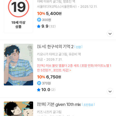
아베 미유키
글그림
정효진
역
서울미디어코믹스(서울문화사)
2025.12.11.
10
5,400
%
원
300원
9.9
(
32
)
한구석의 기억 2
[도서]
[
]
완결
키요나가 타마고
글그림
유은비
역
빗금
2026.7.31.
[단독] 러브 불릿 엘홀더 2종 세트 (포함 만화/라이트노벨 1
만 5천원↑, 포인트 차감)
10
6,750
%
원
370원
10.0
(
2
)
기븐 given 10th mix
[만화]
[
]
초판종료
키즈 나즈키
글그림