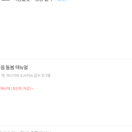
마음 돌봄 매뉴얼
호
역
이나가와 도시미쓰
감수 외 1명
 메시백 (포인트 차감)