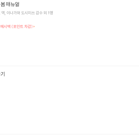
돌봄 매뉴얼
호
역
이나가와 도시미쓰
감수 외 1명
 메시백 (포인트 차감)
하기