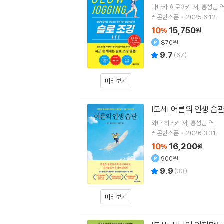
다나카 히로아키
저
홍성민
레몬한스푼
2025.6.12.
10
15,750
%
원
870원
9.7
(
67
)
미리보기
어른의 인생 습
[도서]
와다 히데키
저
홍성민
역
레몬한스푼
2026.3.31.
10
16,200
%
원
900원
9.9
(
33
)
미리보기