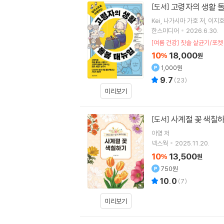
고령자의 생활 
[도서]
Kei
나가시마 가호
저
이지
한스미디어
2026.6.30.
[여름 건강] 칫솔 살균기/포켓
10
18,000
%
원
1,000원
9.7
(
23
)
미리보기
사계절 꽃 색칠
[도서]
아영
저
넥스웍
2025.11.20.
10
13,500
%
원
750원
10.0
(
7
)
미리보기