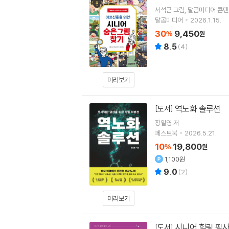
서석근
그림
달곰미디어 콘
달곰미디어
2026.1.15.
30
9,450
%
원
8.5
(
4
)
미리보기
역노화 솔루션
[도서]
장일영 저
페스트북
2026.5.21.
10
19,800
%
원
1,100원
9.0
(
2
)
미리보기
시니어 힐링 필사
[도서]