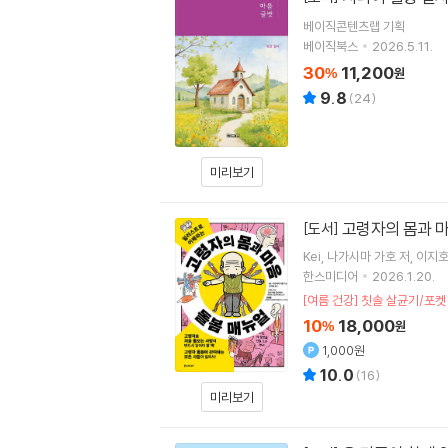
베이직콘텐츠랩
기획
베이직북스
2026.5.11.
30
11,200
%
원
9.8
(
24
)
미리보기
고령자의 몸과 
[도서]
Kei
나가시마 가호
저
이지
한스미디어
2026.1.20.
[여름 건강] 칫솔 살균기/포켓
10
18,000
%
원
1,000원
10.0
(
16
)
미리보기