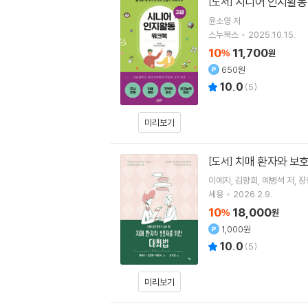
시니어 인지활동 
[도서]
윤소영
저
스누북스
2025.10.15.
10
11,700
%
원
650원
10.0
(
5
)
미리보기
치매 환자와 보
[도서]
이예지
김향희
예병석
저
장
세용
2026.2.9.
10
18,000
%
원
1,000원
10.0
(
5
)
미리보기