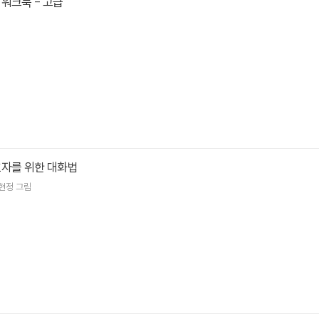
워크북 - 고급
호자를 위한 대화법
현정
그림