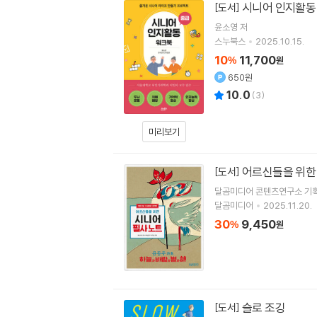
시니어 인지활동 
[도서]
윤소영
저
스누북스
2025.10.15.
10
11,700
%
원
650원
10.0
(
3
)
미리보기
어르신들을 위한
[도서]
달곰미디어 콘텐츠연구소
기
달곰미디어
2025.11.20.
30
9,450
%
원
슬로 조깅
[도서]