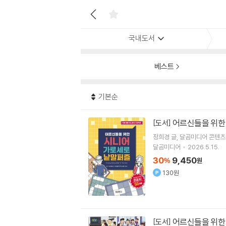
국내도서
베스트
기본순
어르신들을 위한
[도서]
정희경
글
달곰미디어 콘텐
달곰미디어
2026.5.15.
30
9,450
%
원
130원
어르신들을 위한
[도서]