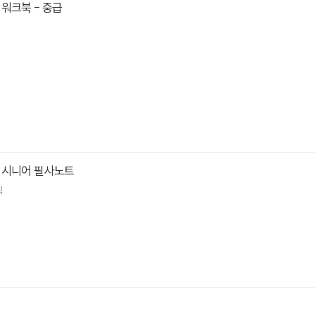
워크북 - 중급
 시니어 필사노트
획