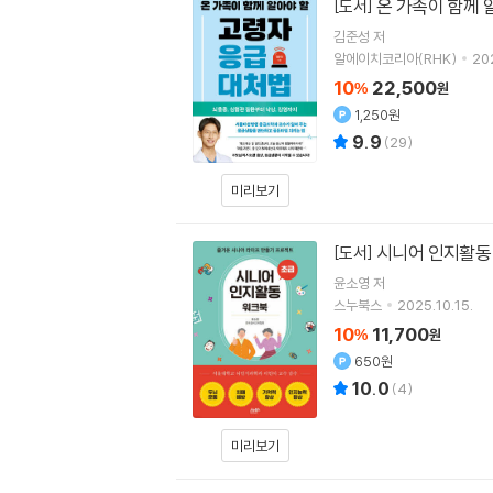
온 가족이 함께 
[도서]
김준성
저
알에이치코리아(RHK)
202
10
22,500
%
원
1,250원
9.9
(
29
)
미리보기
시니어 인지활동 
[도서]
윤소영
저
스누북스
2025.10.15.
10
11,700
%
원
650원
10.0
(
4
)
미리보기