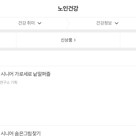
노인건강
건강 취미
건강정보
신상품
 시니어 가로세로 낱말퍼즐
츠연구소
기획
 시니어 숨은그림찾기