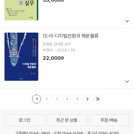
원
디지털전환과 해운물류
[도서]
한철환,김태일 공저
박영사
2024.1.30.
22,000
원
1
2
3
4
5
로그인
최근 본 상품
주문/배송
고객센터 1544-3800
티켓 1544-6399
중고샵 1566-4295