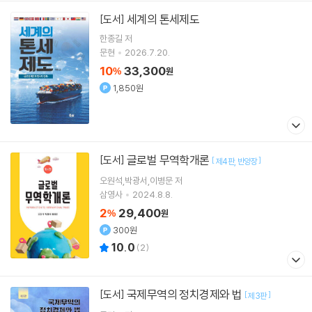
세계의 톤세제도
[도서]
한종길
저
문현
2026.7.20.
10
33,300
%
원
1,850원
글로벌 무역학개론
[도서]
[
]
제4판
반양장
오원석,박광서,이병문 저
삼영사
2024.8.8.
2
29,400
%
원
300원
10.0
(
2
)
국제무역의 정치경제와 법
[도서]
[
]
제3판