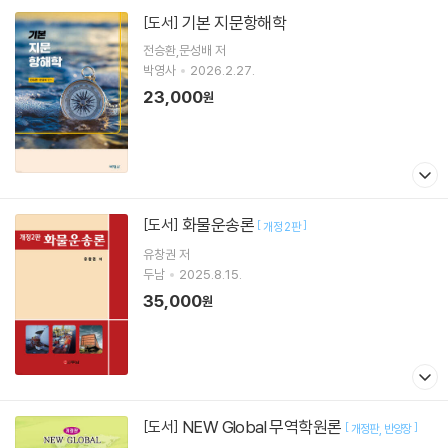
기본 지문항해학
[도서]
전승환,문성배 저
박영사
2026.2.27.
23,000
원
화물운송론
[도서]
[
]
개정 2판
유창권
저
두남
2025.8.15.
35,000
원
NEW Global 무역학원론
[도서]
[
]
개정판
반양장