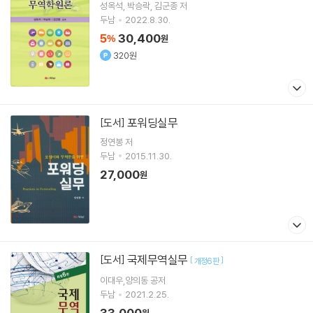
성옥석
박승락
김군종
저
두남
2022.8.30.
5
30,400
%
원
320원
포워딩실무
[도서]
정연봉 저
두남
2015.11.30.
27,000
원
국제무역실무
[도서]
[
]
개정6판
이대우,양의동 공저
두남
2021.2.25.
33,000