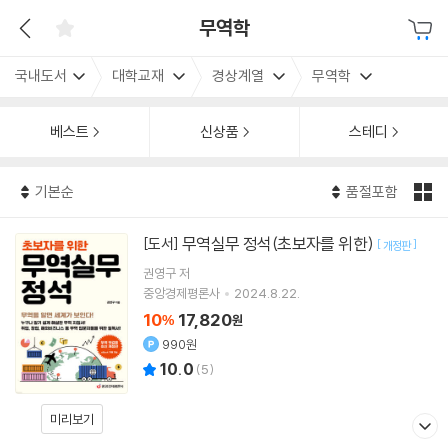
무역학
국내도서
대학교재
경상계열
무역학
베스트
신상품
스테디
기본순
품절포함
무역실무 정석(초보자를 위한)
[도서]
[
]
개정판
권영구
저
중앙경제평론사
2024.8.22.
10
17,820
%
원
990원
10.0
(
5
)
미리보기