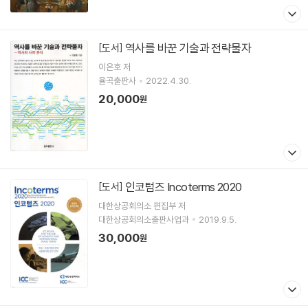
역사를 바꾼 기술과 전략물자
[도서]
이은호 저
율곡출판사
2022.4.30.
20,000
원
인코텀즈 Incoterms 2020
[도서]
대한상공회의소 편집부 저
대한상공회의소출판사업과
2019.9.5.
30,000
원