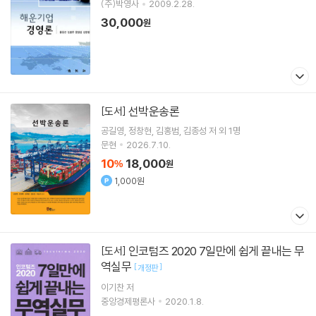
(주)박영사
2009.2.28.
30,000
원
선박운송론
[도서]
공길영
정창현
김홍범
김종성
저 외 1명
문현
2026.7.10.
10
18,000
%
원
1,000원
인코텀즈 2020 7일만에 쉽게 끝내는 무
[도서]
역실무
[
]
개정판
이기찬
저
중앙경제평론사
2020.1.8.