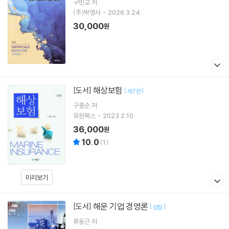
구민교 저
(주)박영사
2026.3.24.
30,000
원
해상보험
[도서]
[
]
제7판
구종순
저
유원북스
2023.2.10.
36,000
원
10.0
(
1
)
미리보기
해운 기업 경영론
[도서]
[
]
양장
류동근
저