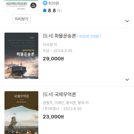
820원
8.8
(
5
)
미리보기
화물운송론
[도서]
[
]
개정2판
반양장
이서영
저
두남
2024.2.25.
29,000
원
국제무역론
[도서]
권철우
이재민
황석준
황욱
저
(주)박영사
2023.8.30.
23,000
원