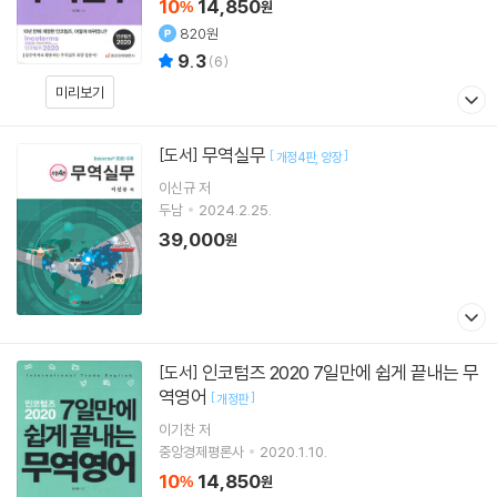
10
14,850
%
원
820원
9.3
(
6
)
미리보기
무역실무
[도서]
[
]
개정4판
양장
이신규
저
두남
2024.2.25.
39,000
원
인코텀즈 2020 7일만에 쉽게 끝내는 무
[도서]
역영어
[
]
개정판
이기찬
저
중앙경제평론사
2020.1.10.
10
14,850
%
원