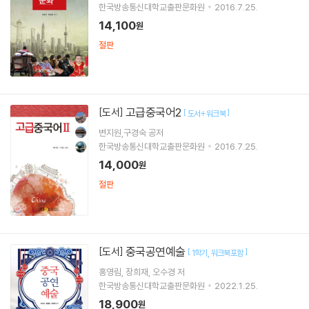
한국방송통신대학교출판문화원
2016.7.25.
14,100
원
절판
고급중국어2
[도서]
[
]
도서+워크북
변지원,구경숙 공저
한국방송통신대학교출판문화원
2016.7.25.
14,000
원
절판
중국공연예술
[도서]
[
]
1학기
워크북포함
홍영림
장희재
오수경
저
한국방송통신대학교출판문화원
2022.1.25.
18,900
원