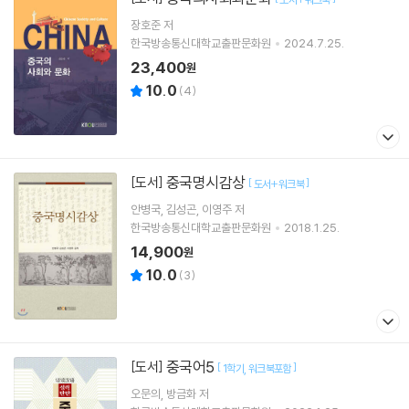
장호준 저
한국방송통신대학교출판문화원
2024.7.25.
23,400
원
10.0
(
4
)
중국명시감상
[도서]
[
]
도서+워크북
안병국
김성곤
이영주
저
한국방송통신대학교출판문화원
2018.1.25.
14,900
원
10.0
(
3
)
중국어5
[도서]
[
]
1학기
워크북포함
오문의
방금화
저