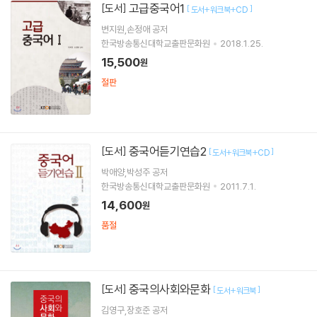
고급중국어1
[도서]
[
]
도서+워크북+CD
변지원,손정애 공저
한국방송통신대학교출판문화원
2018.1.25.
15,500
원
절판
중국어듣기연습2
[도서]
[
]
도서+워크북+CD
박애양,박성주 공저
한국방송통신대학교출판문화원
2011.7.1.
14,600
원
품절
중국의사회와문화
[도서]
[
]
도서+워크북
김영구,장호준 공저