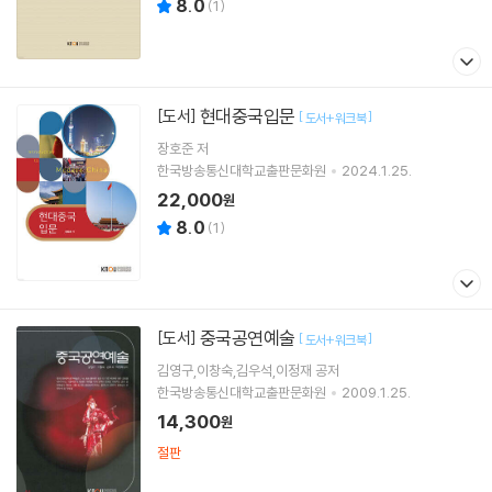
8.0
(
1
)
현대중국입문
[도서]
[
]
도서+워크북
장호준 저
한국방송통신대학교출판문화원
2024.1.25.
22,000
원
8.0
(
1
)
중국공연예술
[도서]
[
]
도서+워크북
김영구,이창숙,김우석,이정재 공저
한국방송통신대학교출판문화원
2009.1.25.
14,300
원
절판