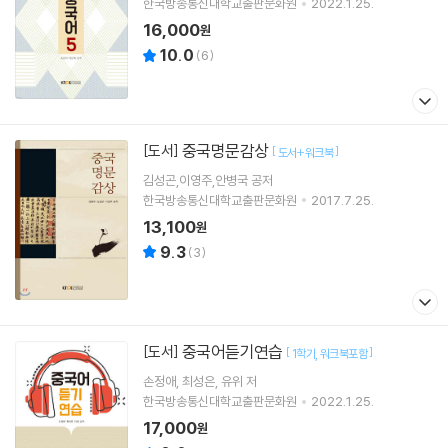
한국방송통신대학교출판문화원
2022.1.25.
16,000
원
10.0
(
6
)
중국명문감상
[도서]
[
]
도서+워크북
김성곤,이영주,안병국 공저
한국방송통신대학교출판문화원
2017.7.25.
13,100
원
9.3
(
3
)
중국어듣기연습
[도서]
[
]
1학기
워크북포함
손정애
최성은
유위
저
한국방송통신대학교출판문화원
2022.1.25.
17,000
원