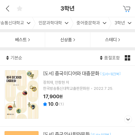
3학년
방송통신대학교
인문과학대학
중어중문학과
3학년
베스트
신상품
스테디
기본순
품절포함
중국미디어와 대중문화
[도서]
[
]
도서+워크북
장희재
안창현
저
한국방송통신대학교출판문화원
2022.7.25.
17,900
원
10.0
(
1
)
중국의사회와문화
[도서]
[
]
도서+워크북