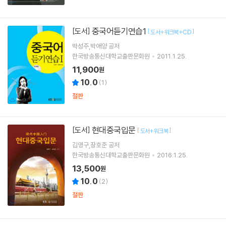
중국어듣기연습1
[도서]
[
]
도서+워크북+CD
박성주,박애양 공저
한국방송통신대학교출판문화원
2011.1.25.
11,900
원
10.0
(
1
)
절판
현대중국입문
[도서]
[
]
도서+워크북
김영구,장호준 공저
한국방송통신대학교출판문화원
2016.1.25.
13,500
원
10.0
(
2
)
절판