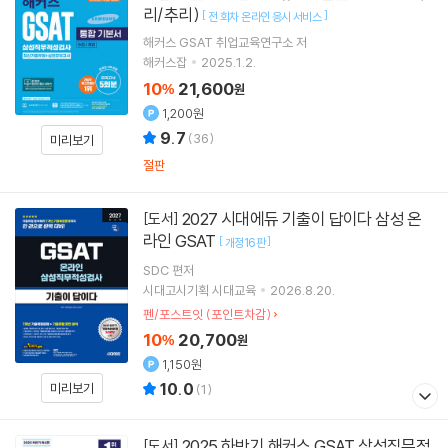
리/추리)
[
]
전 회차 온라인 응시 서비스
해커스 GSAT 취업교육연구소
저
해커스잡
2025.1.2.
10
21,600
%
원
1,200원
9.7
(
36
)
미리보기
절판
2027 시대에듀 기출이 답이다 삼성 온
[도서]
라인 GSAT
[
]
개정16판
SDC
편저
시대고시기획 시대교육
2026.8.20.
펜/포스트잇 (포인트차감)
10
20,700
%
원
1,150원
10.0
미리보기
(
1
)
2025 하반기 해커스 GSAT 삼성직무적
[도서]