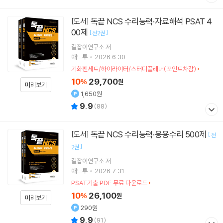
독끝 NCS 수리능력·자료해석 PSAT 4
[도서]
00제
[
]
전2권
길잡이연구소
저
애드투
2026.6.30.
기화펜세트/하이라이터/스터디플래너(포인트차감)
10
29,700
%
원
미리보기
1,650원
9.9
(
88
)
독끝 NCS 수리능력·응용수리 500제
[도서]
[
전
]
2권
길잡이연구소
저
애드투
2026.7.31.
PSAT기출 PDF 무료 다운로드
10
26,100
%
원
미리보기
290원
9.9
(
91
)