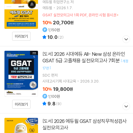
에듀윌 취업연구소
저
에듀윌
2026.1.7.
GSAT 실전모의고사 1회 PDF, 온라인 시험 응시권
10
20,700
%
원
1,150원
미리보기
10.0
(
2
)
2026 시대에듀 All- New 삼성 온라인
[도서]
GSAT 5급 고졸채용 실전모의고사 7회분
[
개정
]
17판
SDC
편저
시대고시기획 시대교육
2026.3.20.
10
19,800
%
원
1,100원
9.8
(
9
)
미리보기
2026 에듀윌 GSAT 삼성직무적성검사
[도서]
실전모의고사