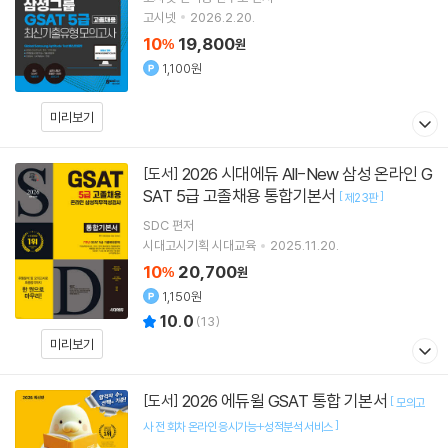
고시넷
2026.2.20.
10
19,800
%
원
1,100원
미리보기
2026 시대에듀 All-New 삼성 온라인 G
[도서]
SAT 5급 고졸채용 통합기본서
[
]
제23판
SDC
편저
시대고시기획 시대교육
2025.11.20.
10
20,700
%
원
1,150원
10.0
(
13
)
미리보기
2026 에듀윌 GSAT 통합 기본서
[도서]
[
모의고
]
사 전 회차 온라인 응시가능+성적분석 서비스