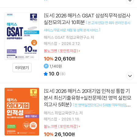
2026 해커스 GSAT 삼성직무적성검사
[도서]
실전모의고사 10회분
[
본 교재 인강/전 회차 온라인 응시
]
서비스/무료 바로 채점 및 성적 분석 서비스
해커스 GSAT 취업교육연구소
저
해커스잡
2026.2.12.
볼노크펜 (포인트차감)
10
20,610
%
원
1,140원
미리보기
10.0
(
8
)
2026 해커스 20대기업 인적성 통합 기
[도서]
본서 최신기출유형+실전문제(전 영역 실전모
의고사 5회분)
[
전 영역 실전모의고사 5회분/직무적성검사
]
필수 암기 핸드북
해커스 취업교육연구소
저
해커스잡
2026.1.16.
볼노크펜 (포인트차감)
10
26,100
%
원