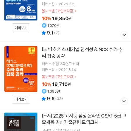
해커스잡
2026.3.5.
볼노크펜 (포인트차감)
10
19,350
%
원
1,070원
미리보기
9.1
(
7
)
해커스 대기업 인적성 & NCS 수리·추
[도서]
리 집중 공략
해커스 취업교육연구소
저
해커스잡
2021.6.14.
볼노크펜 (포인트차감)
10
19,710
%
원
1,090원
9.6
(
33
)
미리보기
2026 고시넷 삼성 온라인 GSAT 5급 고
[도서]
졸채용 최신기출유형 모의고사
고시넷 인적성 연구소
편저