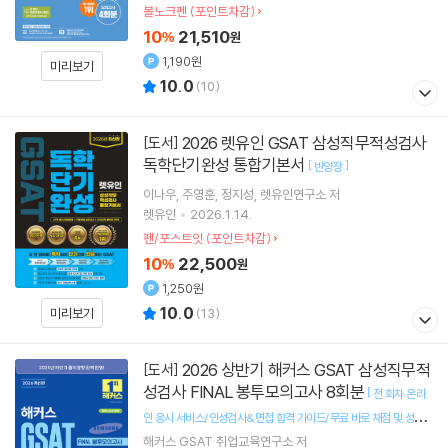
볼노크펜 (포인트차감)
10
21,510
%
원
1,190원
미리보기
10.0
(
10
)
2026 렛유인 GSAT 삼성직무적성검사
[도서]
독학단기완성 통합기본서
[
]
반양장
이나우
주영훈
정지성
렛유인연구소
저
렛유인
2026.1.14.
펜/포스트잇 (포인트차감)
10
22,500
%
원
1,250원
10.0
미리보기
(
13
)
2026 상반기 해커스 GSAT 삼성직무적
[도서]
성검사 FINAL 봉투모의고사 8회분
[
전 회차 온라
인 응시 서비스/인성검사&면접 합격 가이드/무료 바로 채점 및 성적
]
해커스 GSAT 취업교육연구소
저
분석 서비스/GSAT 수리·