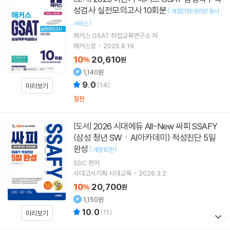
성검사 실전모의고사 10회분
[
개정21판/온라인 응시
]
서비스
해커스 GSAT 취업교육연구소
저
해커스잡
2025.8.19.
10
20,610
%
원
1,140원
9.0
(
14
)
미리보기
절판
2026 시대에듀 All-New 싸피 SSAFY
[도서]
(삼성 청년 SWㆍAI아카데미) 적성진단 5일
완성
[
]
개정10판
SDC
편저
시대고시기획 시대교육
2026.3.2.
10
20,700
%
원
1,150원
10.0
(
11
)
미리보기