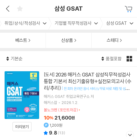
삼성 GSAT
취업/상식/적성검사
기업별 직무적성검사
삼성 GSAT
베스트
신상품
스테디
기본순
품절포함
2026 해커스 GSAT 삼성직무적성검사
[도서]
통합 기본서 최신기출유형+실전모의고사 (수
리/추리)
[
전 회차 온라인 응시 서비스/무료 바로 채점 및 성적 분
]
석 서비스
해커스 GSAT 취업교육연구소
저
해커스잡
2026.1.2.
볼노크펜 (포인트차감)
10
21,600
%
원
1,200원
미리보기
9.8
(
13
)