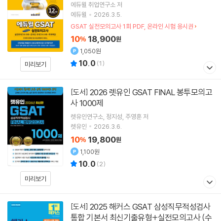
에듀윌 취업연구소
저
에듀윌
2026.3.5.
GSAT 실전모의고사 1회 PDF, 온라인 시험 응시권
10
18,900
%
원
1,050원
10.0
(
1
)
미리보기
2026 렛유인 GSAT FINAL 봉투모의고
[도서]
사 1000제
렛유인연구소
정지성
주영훈
저
렛유인
2026.3.6.
10
19,800
%
원
1,100원
10.0
(
2
)
미리보기
2025 해커스 GSAT 삼성직무적성검사
[도서]
통합 기본서 최신기출유형+실전모의고사 (수