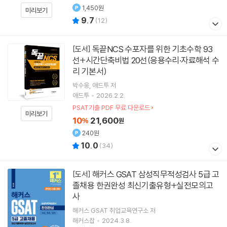
1,450원
미리보기
9.7
(
12
)
독끝NCS 수포자를 위한 기초수학 93
[도서]
선+시간단축비법 20선(응용수리·자료해석 수
리 기본서)
박수웅
애드투
저
애드투
2026.2.2.
PSAT기출 PDF 무료 다운로드
미리보기
10
21,600
%
원
240원
10.0
(
34
)
해커스 GSAT 삼성직무적성검사 5급 고
[도서]
졸채용 한권완성 최신기출유형+실전모의고
사
해커스 GSAT 취업교육연구소 저
해커스잡
2024.3.8.