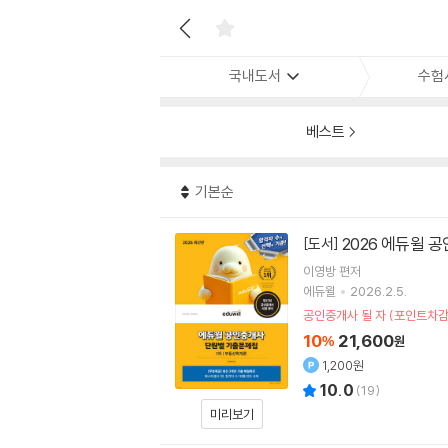
국내도서
수험
베스트
기본순
2026 에듀윌 
[도서]
이영방
편저
에듀윌
2026.2.5.
공인중개사 될 자 (포인트차감
10
21,600
%
원
1,200원
10.0
(
19
)
미리보기