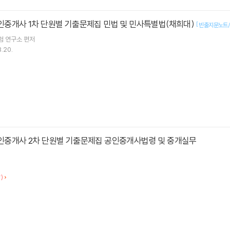
공인중개사 1차 단원별 기출문제집 민법 및 민사특별법(채희대)
[
빈출지문노트/
험 연구소
편저
.20.
공인중개사 2차 단원별 기출문제집 공인중개사법령 및 중개실무
)