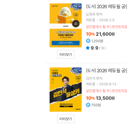
2026 에듀윌 
[도서]
심정욱
편저
에듀윌
2026.2.5.
공인중개사 될 자 (포인트차감
10
21,600
%
원
1,200원
9.9
(
16
)
미리보기
2026 에듀윌 
[도서]
김민석
편저
에듀윌
2026.8.13.
공인중개사 될 자 (포인트차감
10
13,500
%
원
750원
미리보기