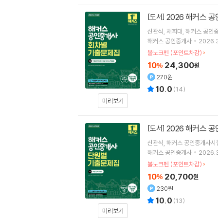
2026 해커스 
[도서]
신관식
채희대
해커스 공인
해커스 공인중개사
2026.3
볼노크펜 (포인트차감)
10
24,300
%
원
270원
10.0
(
14
)
미리보기
2026 해커스 
[도서]
신관식
해커스 공인중개사시
해커스 공인중개사
2026.3
볼노크펜 (포인트차감)
10
20,700
%
원
230원
10.0
(
13
)
미리보기