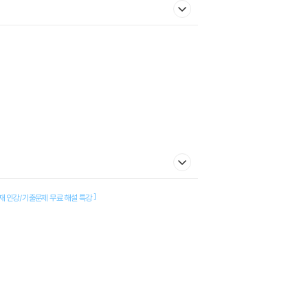
]
재 인강/기출문제 무료 해설 특강