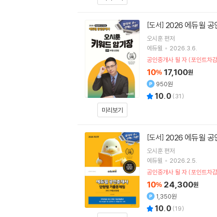
2026 에듀윌 
[도서]
오시훈
편저
에듀윌
2026.3.6.
공인중개사 될 자 (포인트차감
10
17,100
%
원
950원
10.0
(
31
)
미리보기
2026 에듀윌 
[도서]
오시훈
편저
에듀윌
2026.2.5.
공인중개사 될 자 (포인트차감
10
24,300
%
원
1,350원
10.0
(
19
)