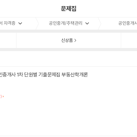
문제집
서 자격증
공인중개/주택관리
공인중개
신상품
공인중개사 1차 단원별 기출문제집 부동산학개론
)