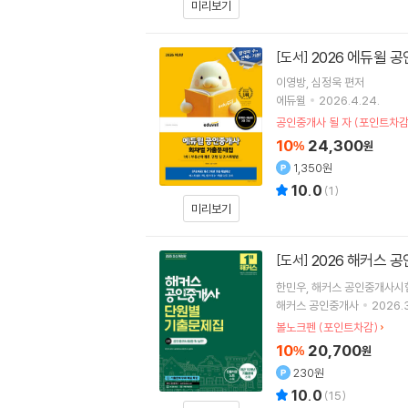
미리보기
2026 에듀윌 
[도서]
이영방
심정욱
편저
에듀윌
2026.4.24.
공인중개사 될 자 (포인트차감
10
24,300
%
원
1,350원
10.0
(
1
)
미리보기
2026 해커스 
[도서]
한민우
해커스 공인중개사시
해커스 공인중개사
2026.3
볼노크펜 (포인트차감)
10
20,700
%
원
230원
10.0
(
15
)