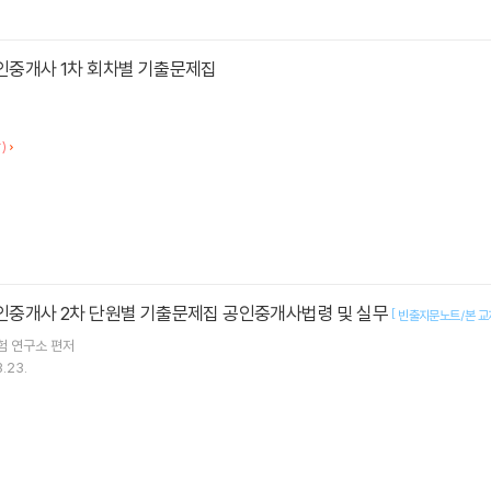
공인중개사 1차 회차별 기출문제집
)
공인중개사 2차 단원별 기출문제집 공인중개사법령 및 실무
[
빈출지문노트/본 교
험 연구소
편저
.23.