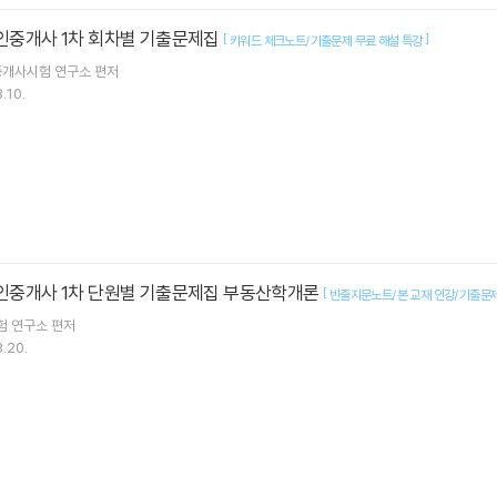
공인중개사 1차 회차별 기출문제집
[
]
키워드 체크노트/기출문제 무료 해설 특강
중개사시험 연구소
편저
.10.
공인중개사 1차 단원별 기출문제집 부동산학개론
[
빈출지문노트/본 교재 인강/기출문제
험 연구소
편저
.20.