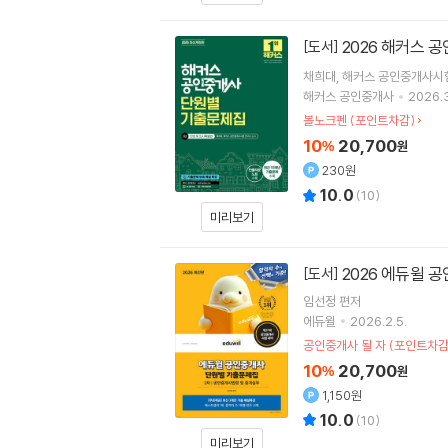
2026 해커스 
[도서]
채희대
해커스 공인중개사시
해커스 공인중개사
2026.3
볼노크펜 (포인트차감)
10
20,700
%
원
230원
10.0
(
10
)
미리보기
2026 에듀윌 
[도서]
임선정
편저
에듀윌
2026.2.5.
공인중개사 될 자 (포인트차감
10
20,700
%
원
1,150원
10.0
(
10
)
미리보기