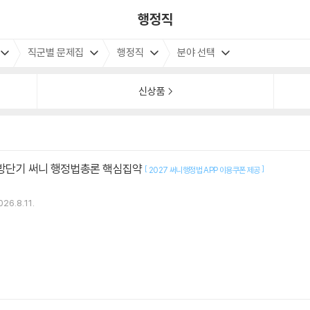
행정직
직군별 문제집
행정직
분야 선택
신상품
소방단기 써니 행정법총론 핵심집약
[
]
2027 써니행정법 APP 이용쿠폰 제공
026.8.11.