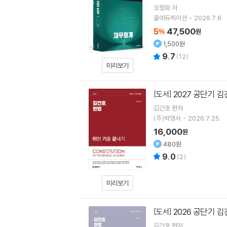
오정화
저
올에듀케이션
2026.7.6.
5
47,500
%
원
1,500원
9.7
(
12
)
미리보기
2027 공단기 
[도서]
김건호
편저
(주)박영사
2026.7.25.
16,000
원
480원
9.0
(
2
)
미리보기
2026 공단기 
[도서]
김건호
편저