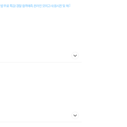
]
법 무료 특강/경찰 합격예측 온라인 모의고사(응시권 및 해