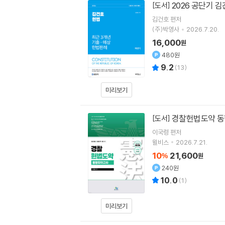
2026 공단기 
[도서]
김건호
편저
(주)박영사
2026.7.20.
16,000
원
480원
9.2
(
13
)
미리보기
경찰헌법도약 
[도서]
이국령
편저
윌비스
2026.7.21.
10
21,600
%
원
240원
10.0
(
1
)
미리보기