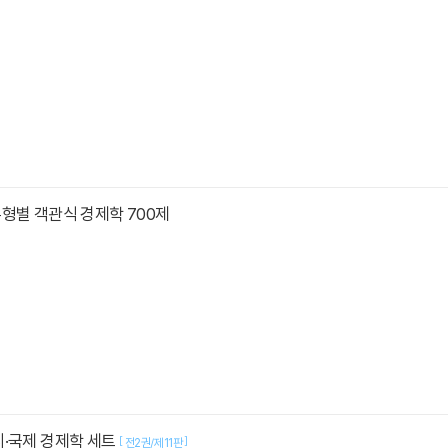
형별 객관식 경제학 700제
시·국제 경제학 세트
[
]
전2권/제11판