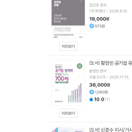
김건호
편저
(주)박영사
2026.8.10.
19,000
원
570원
미리보기
황정빈 공기업 유
[도서]
황정빈
편저
서울고시각
2025.11.10.
36,000
원
1,080원
10.0
(
7
)
미리보기
신경수 미시/거
[도서]