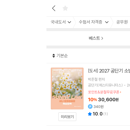
국내도서
수험서 자격증
공무원
베스트
기본순
2027 공단기 
[도서]
박준철
편저
공단기(에스티유니타스)
2
포인트&분철무료쿠폰
10
30,600
%
원
340원
10.0
(
1
)
미리보기