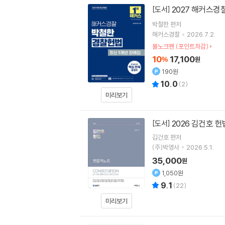
2027 해커스경
[도서]
박철한
편저
해커스경찰
2026.7.2.
볼노크펜 (포인트차감)
10
17,100
%
원
190원
10.0
(
2
)
미리보기
2026 김건호 
[도서]
김건호
편저
(주)박영사
2026.5.1.
35,000
원
1,050원
9.1
(
22
)
미리보기