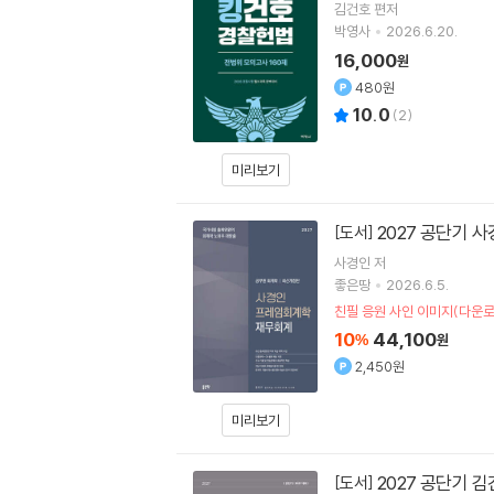
김건호
편저
박영사
2026.6.20.
16,000
원
480원
10.0
(
2
)
미리보기
2027 공단기 
[도서]
사경인
저
좋은땅
2026.6.5.
친필 응원 사인 이미지(다운
10
44,100
%
원
2,450원
미리보기
2027 공단기 김
[도서]