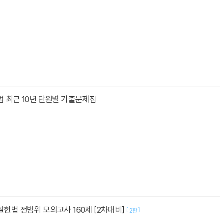
헌법 최근 10년 단원별 기출문제집
경찰헌법 전범위 모의고사 160제 [2차대비]
[
]
2판