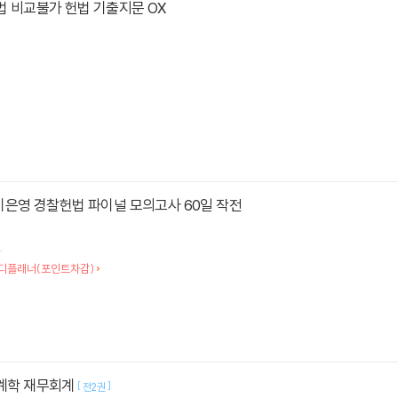
헌법 비교불가 헌법 기출지문 OX
비 이은영 경찰헌법 파이널 모의고사 60일 작전
.
디플래너(포인트차감)
회계학 재무회계
[
]
전2권