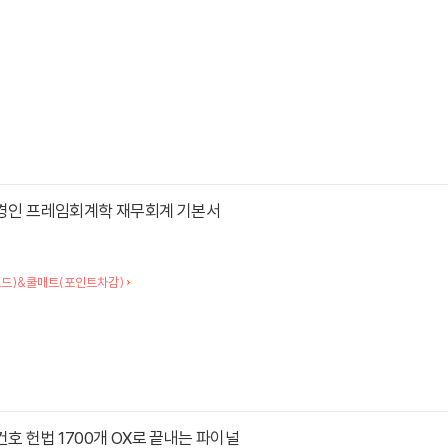
사경인 프레임회계학 재무회계 기본서
로드)&쿨매트(포인트차감)
건호 헌법 1700개 OX로 끝내는 파이널