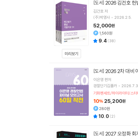
2026 김건호 
[도서]
김건호
저
(주)박영사
2026.2.5.
52,000
원
1,560원
9.4
(
38
)
미리보기
2026 2차 대
[도서]
이은영
편저
경찰단기김폴카
2026.7.3
기화펜세트/하이라이터/스터
10
25,200
%
원
280원
10.0
(
2
)
2027 오정화 
[도서]