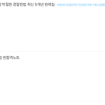
찰 박철한 경찰헌법 최신 5개년 판례집
[
개정5판/경찰공무원 인강(할인쿠폰 수록)/경찰헌
헌법 찐합격노트