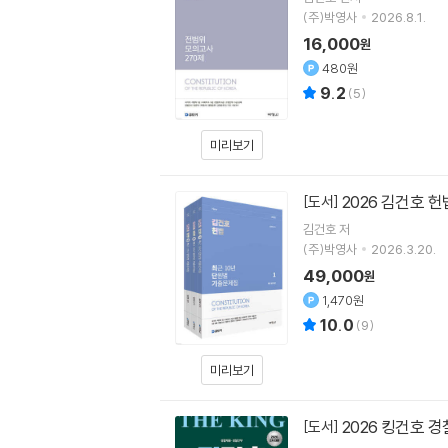
(주)박영사
2026.8.1.
16,000
원
480원
9.2
(
5
)
미리보기
2026 김건호 
[도서]
김건호
저
(주)박영사
2026.3.20.
49,000
원
1,470원
10.0
(
9
)
미리보기
2026 킹건호 
[도서]