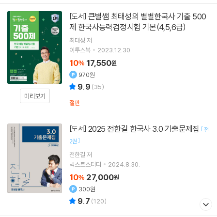
큰별쌤 최태성의 별별한국사 기출 500
[도서]
제 한국사능력검정시험 기본(4,5,6급)
최태성
저
이투스북
2023.12.30.
10
17,550
%
원
970원
9.9
(
35
)
미리보기
절판
2025 전한길 한국사 3.0 기출문제집
[도서]
[
전
]
2권
전한길
저
넥스트스터디
2024.8.30.
10
27,000
%
원
300원
9.7
(
120
)