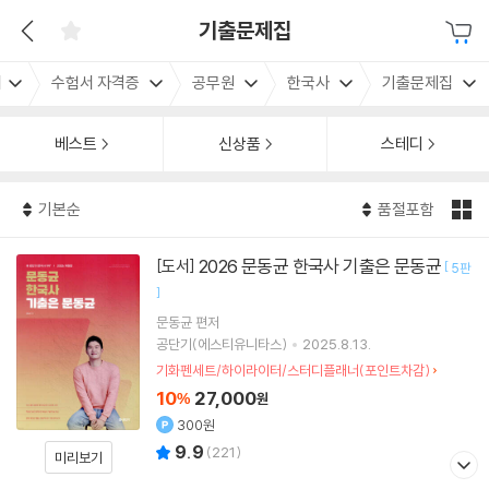
기출문제집
서
수험서 자격증
공무원
한국사
기출문제집
베스트
신상품
스테디
기본순
품절포함
2026 문동균 한국사 기출은 문동균
[도서]
[
5판
]
문동균
편저
공단기(에스티유니타스)
2025.8.13.
기화펜세트/하이라이터/스터디플래너(포인트차감)
10
27,000
%
원
300원
9.9
(
221
)
미리보기