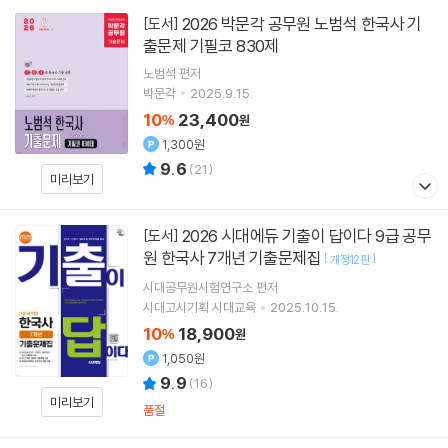
2026 박문각 공무원 노범석 한국사 기
[도서]
출문제 기필코 830제
노범석
편저
박문각
2025.9.15.
10
23,400
%
원
1,300원
9.6
(
21
)
미리보기
2026 시대에듀 기출이 답이다 9급 공무
[도서]
원 한국사 7개년 기출문제집
[
]
개정12판
시대공무원시험연구소
편저
시대고시기획 시대교육
2025.10.15.
10
18,900
%
원
1,050원
9.9
(
16
)
미리보기
품절