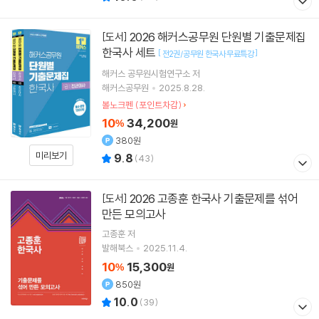
2026 해커스공무원 단원별 기출문제집
[도서]
한국사 세트
[
]
전2권/공무원 한국사 무료특강
해커스 공무원시험연구소
저
해커스공무원
2025.8.28.
볼노크펜 (포인트차감)
10
34,200
%
원
380원
미리보기
9.8
(
43
)
2026 고종훈 한국사 기출문제를 섞어
[도서]
만든 모의고사
고종훈
저
발해북스
2025.11.4.
10
15,300
%
원
850원
10.0
(
39
)