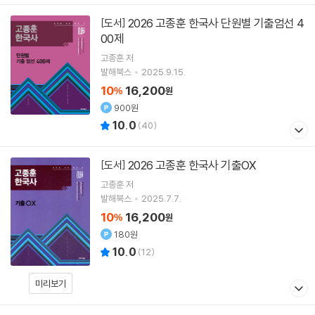
2026 고종훈 한국사 단원별 기출엄선 4
[도서]
00제
고종훈
저
발해북스
2025.9.15.
10
16,200
%
원
900원
10.0
(
40
)
2026 고종훈 한국사 기출OX
[도서]
고종훈
저
발해북스
2025.7.7.
10
16,200
%
원
180원
10.0
(
12
)
미리보기