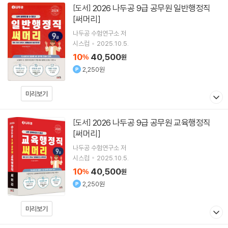
2026 나두공 9급 공무원 일반행정직
[도서]
[써머리]
나두공 수험연구소
저
시스컴
2025.10.5.
10
40,500
%
원
2,250원
미리보기
2026 나두공 9급 공무원 교육행정직
[도서]
[써머리]
나두공 수험연구소
저
시스컴
2025.10.5.
10
40,500
%
원
2,250원
미리보기