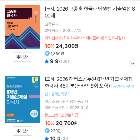
2026 고종훈 한국사 단원별 기출엄선 8
[도서]
00제
고종훈
저
발해북스
2025.7.12.
기화펜세트/하이라이터/스터디플래너(포인트차감)
10
24,300
%
원
1,350원
미리보기
9.9
(
120
)
2026 해커스공무원 8개년 기출문제집
[도서]
한국사 45회분(온라인 8회 포함)
[
공무원 한국사 최
]
신 기출해설 특강
해커스 공무원시험연구소
저
해커스공무원
2025.9.10.
볼노크펜 (포인트차감)
10
20,700
%
원
230원
미리보기
10.0
(
34
)