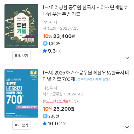
라영환 공무원 한국사 시리즈 단계별로
[도서]
나눠 푸는 두번 기출
라영환
저
지식오름
2025.7.25.
10
23,400
%
원
1,300원
9.3
(
3
)
미리보기
2025 해커스공무원 최진우 ½한국사 테
[도서]
마별 기출 700제
[
]
공무원 한국사 무료 특강
최진우
저
해커스공무원
2024.9.2.
볼노크펜 (포인트차감)
10
25,200
%
원
280원
10.0
(
20
)
미리보기