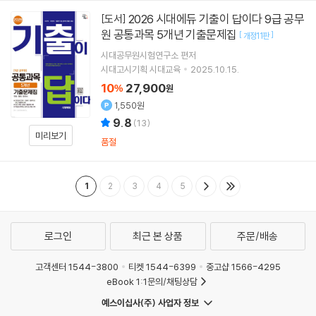
2026 시대에듀 기출이 답이다 9급 공무
[도서]
원 공통과목 5개년 기출문제집
[
]
개정11판
시대공무원시험연구소
편저
시대고시기획 시대교육
2025.10.15.
10
27,900
%
원
1,550원
9.8
(
13
)
미리보기
품절
1
2
3
4
5
로그인
최근 본 상품
주문/배송
고객센터 1544-3800
티켓 1544-6399
중고샵 1566-4295
eBook 1:1문의/채팅상담
예스이십사(주) 사업자 정보