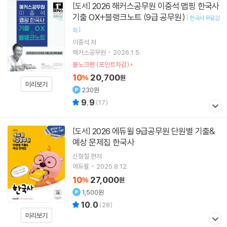
2026 해커스공무원 이중석 맵핑 한국사
[도서]
기출 OX+블랭크노트 (9급 공무원)
[
한국사 무료강
]
좌
이중석
저
해커스공무원
2026.1.5.
볼노크펜 (포인트차감)
10
20,700
%
원
미리보기
230원
9.9
(
17
)
2026 에듀윌 9급공무원 단원별 기출&
[도서]
예상 문제집 한국사
신형철
편저
에듀윌
2025.8.12.
10
27,000
%
원
1,500원
10.0
(
28
)
미리보기