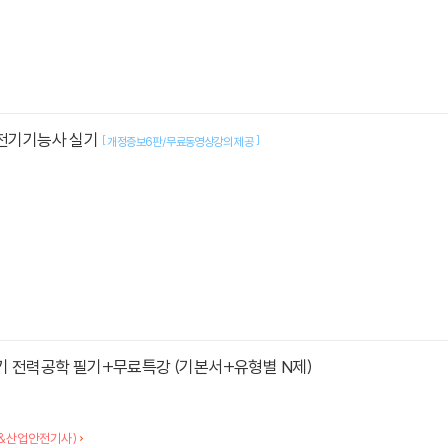
 전기기능사 실기
[
]
개정증보6판/무료동영상강의 제공
전기 전력공학 필기+무료특강 (기본서+유형별 N제)
&산업안전기사)