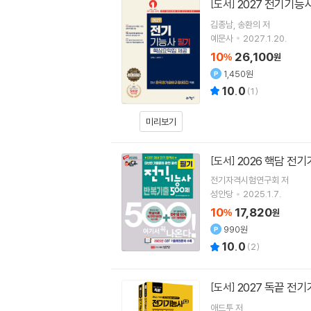
2027 전기기능
[도서]
김종남
송환의
저
예문사
2027.1.20.
10
26,100
%
원
1,450원
10.0
(
1
)
미리보기
2026 핵담 전
[도서]
전기자격시험연구회
저
성안당
2025.1.7.
10
17,820
%
원
990원
10.0
(
2
)
2027 독끝 
[도서]
애드투
저