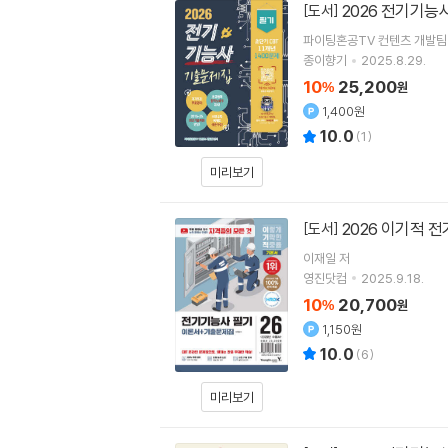
2026 전기기능
[도서]
파이팅혼공TV 컨텐츠 개발팀
종이향기
2025.8.29.
10
25,200
%
원
1,400원
10.0
(
1
)
미리보기
2026 이기적
[도서]
이재일
저
영진닷컴
2025.9.18.
10
20,700
%
원
1,150원
10.0
(
6
)
미리보기