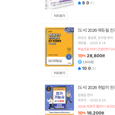
8.0
(
1
)
미리보기
2026 에듀윌 
[도서]
최대규
홍성묵
유치형
편저
에듀윌
2025.8.14.
학습자료 PDF(건설안전기사
10
28,800
%
원
1,600원
10.0
(
6
)
미리보기
2026 취밥러
[도서]
정용걸
편저
박문각
2025.8.25.
2026 박문각 캘린더 (포인
10
16,200
%
원