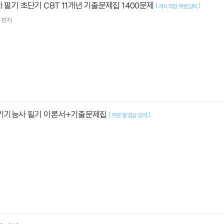
사 필기 초단기 CBT 11개년 기출문제집 1400문제
[
]
저자직강 무료강의
편저
 전기기능사 필기 이론서+기출문제집
[
]
무료 동영상 강의