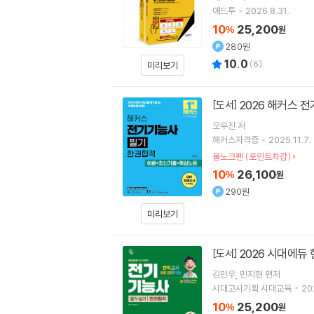
애드투
2026.8.31.
10
25,200
%
원
280원
10.0
(
6
)
미리보기
2026 해커스
[도서]
오우진
저
해커스자격증
2025.11.7.
볼노크펜 (포인트차감)
10
26,100
%
원
290원
미리보기
2026 시대에듀
[도서]
김민우
민지현
편저
시대고시기획 시대교육
20
10
25,200
%
원