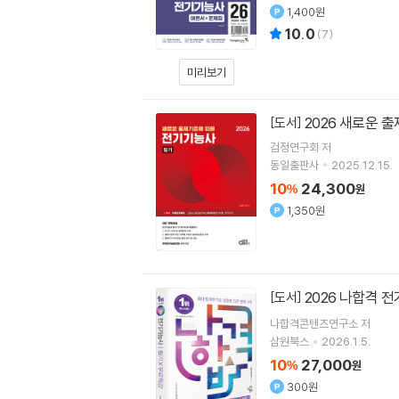
1,400원
10.0
(
7
)
미리보기
2026 새로운 
[도서]
검정연구회
저
동일출판사
2025.12.15.
10
24,300
%
원
1,350원
2026 나합격
[도서]
나합격콘텐츠연구소
저
삼원북스
2026.1.5.
10
27,000
%
원
300원