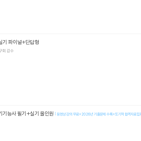
 실기 파이널+단답형
구회
감수
전기기능사 필기+실기 올인원
[
동영상 강의 무료+2026년 기출문제 수록+또기적 합격자료집 