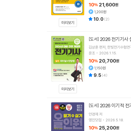
10
21,600
%
원
1,200원
10.0
(
2
)
미리보기
2026 전기기사
[도서]
김상훈
편저
한빛전기수험연
윤조
2026.1.15.
10
20,700
%
원
1,150원
9.5
(
4
)
미리보기
2026 이기적 
[도서]
안경재
저
영진닷컴
2026.5.18.
10
25,200
%
원