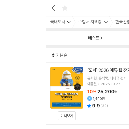
국내도서
수험서 자격증
한국산
베스트
기본순
2026 에듀윌 
[도서]
유치형
홍석묵
최대규
편저
에듀윌
2025.10.27.
10
25,200
%
원
1,400원
9.9
(
32
)
미리보기