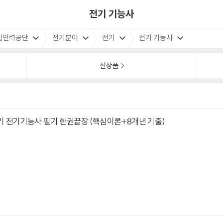
전기 기능사
업인력공단
전기분야
전기
전기 기능사
신상품
전기 전기기능사 필기 한권끝장 (핵심이론+8개년 기출)