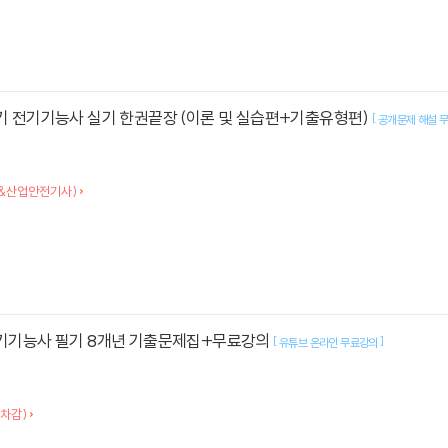
전기 전기기능사 실기 한권끝장 (이론 및 실습편+기출유형편)
[
공개문제 해설 무
&산업안전기사)
 전기기능사 필기 8개년 기출문제집+무료강의
[
]
유튜브 온라인 무료강의
트차감)