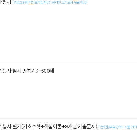
사 필기
[
]
개정39판/핵심요약집 제공+온라인 모의고사 무료 제공
기기능사 필기 반복기출 500제
전기기능사 필기(기초수학+핵심이론+8개년 기출문제)
[
전2권/무료 강의+기출 CB