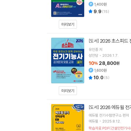
1,400원
9.9
(
15
)
미리보기
2026 초스피드
[도서]
유인종
저
성안당
2026.1.7.
10
28,800
%
원
1,600원
10.0
(
5
)
미리보기
2026 에듀윌 
[도서]
에듀윌 전기수험연구소
편저
에듀윌
2025.8.12.
학습자료 PDF(건설안전기사