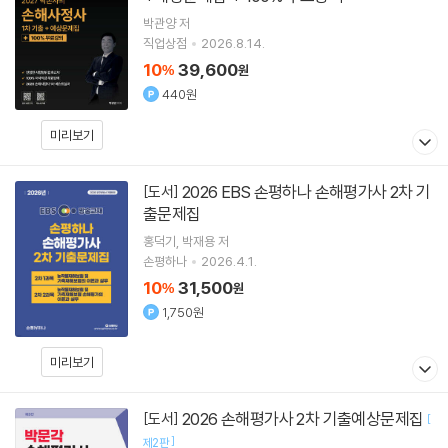
박관양
저
직업상점
2026.8.14.
10
39,600
%
원
440원
미리보기
2026 EBS 손평하나 손해평가사 2차 기
[도서]
출문제집
홍덕기
박재용
저
손평하나
2026.4.1.
10
31,500
%
원
1,750원
미리보기
2026 손해평가사 2차 기출예상문제집
[도서]
[
]
제2판