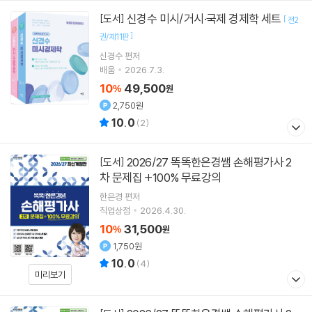
신경수 미시/거시·국제 경제학 세트
[도서]
[
전2
]
권/제11판
신경수
편저
배움
2026.7.3.
10
49,500
%
원
2,750원
10.0
(
2
)
2026/27 똑똑한은경쌤 손해평가사 2
[도서]
차 문제집 +100% 무료강의
한은경
편저
직업상점
2026.4.30.
10
31,500
%
원
1,750원
10.0
(
4
)
미리보기