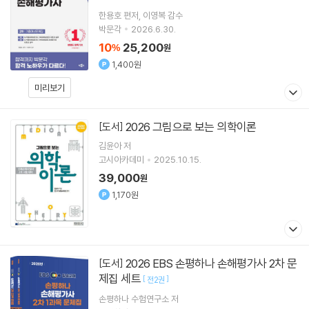
한용호
편저
이영복
감수
박문각
2026.6.30.
10
25,200
%
원
1,400원
미리보기
2026 그림으로 보는 의학이론
[도서]
김윤아
저
고시아카데미
2025.10.15.
39,000
원
1,170원
2026 EBS 손평하나 손해평가사 2차 문
[도서]
제집 세트
[
]
전2권
손평하나 수험연구소
저