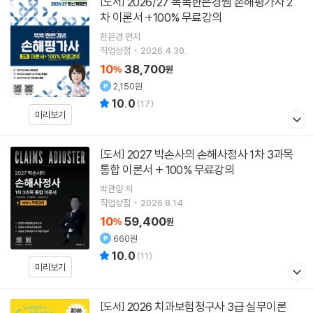
2026/27 똑똑한은경쌤 손해평가사 2
[도서]
차 이론서 +100% 무료강의
한은경
편저
직업상점
2026.4.30.
10
38,700
%
원
2,150원
10.0
(
17
)
미리보기
2027 박손사의 손해사정사 1차 3과목
[도서]
통합 이론서 + 100% 무료강의
박관양
저
직업상점
2026.8.14.
10
59,400
%
원
660원
10.0
(
11
)
미리보기
2026 치과보험청구사 3급 실무이론
[도서]