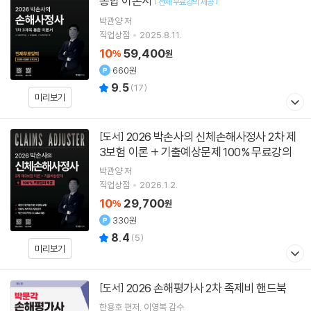
통합 이론서
[
]
전체 무료강의 제공
박관양
저
직업상점
2025.8.11.
10
59,400
%
원
660원
9.5
(
17
)
미리보기
2026 박손사의 신체손해사정사 2차 제
[도서]
3보험 이론 + 기출예상문제 100% 무료강의
박관양
저
직업상점
2026.1.2.
10
29,700
%
원
330원
8.4
(
5
)
미리보기
2026 손해평가사 2차 족제비 핸드북
[도서]
한용호
편저
이영복
감수