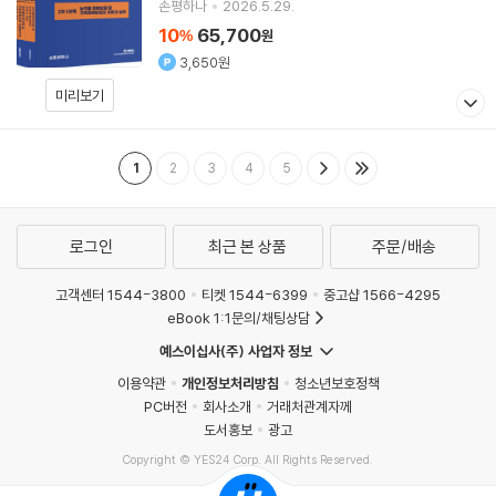
손평하나
2026.5.29.
10
65,700
%
원
3,650원
미리보기
1
2
3
4
5
로그인
최근 본 상품
주문/배송
고객센터 1544-3800
티켓 1544-6399
중고샵 1566-4295
eBook 1:1문의/채팅상담
예스이십사(주) 사업자 정보
이용약관
개인정보처리방침
청소년보호정책
PC버전
회사소개
거래처관계자께
도서홍보
광고
Copyright © YES24 Corp. All Rights Reserved.
MATOM14