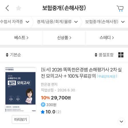
보험중개(손해사정)
수험서 자격증
경제/금융/회계/물류
보험중개(손해사정)
베스트
신상품
스테디
기본순
품절포함
2026 똑똑한은경쌤 손해평가사 2차 실
[도서]
전 모의고사 + 100% 무료강의
[
]
무료강의 제공
한은경
편저
직업상점
2026.6.30.
10
29,700
%
원
330원
10.0
(
2
)
미리보기