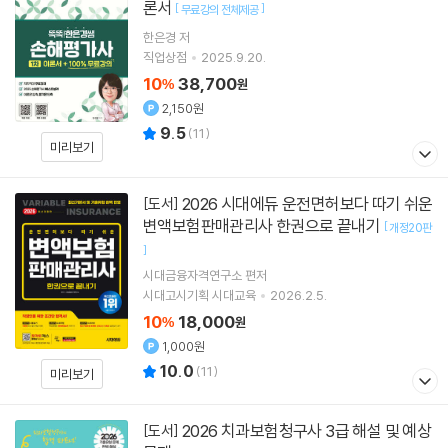
론서
[
]
무료강의 전체제공
한은경
저
직업상점
2025.9.20.
10
38,700
%
원
2,150원
9.5
(
11
)
미리보기
2026 시대에듀 운전면허보다 따기 쉬운
[도서]
변액보험판매관리사 한권으로 끝내기
[
개정20판
]
시대금융자격연구소
편저
시대고시기획 시대교육
2026.2.5.
10
18,000
%
원
1,000원
10.0
(
11
)
미리보기
2026 치과보험청구사 3급 해설 및 예상
[도서]