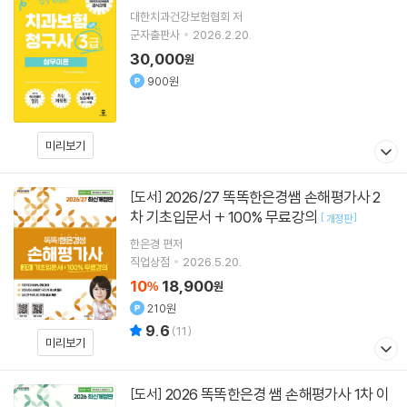
대한치과건강보험협회
저
군자출판사
2026.2.20.
30,000
원
900원
미리보기
2026/27 똑똑한은경쌤 손해평가사 2
[도서]
차 기초입문서 + 100% 무료강의
[
]
개정판
한은경
편저
직업상점
2026.5.20.
10
18,900
%
원
210원
9.6
(
11
)
미리보기
2026 똑똑한은경 쌤 손해평가사 1차 이
[도서]