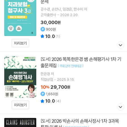
문제
강수경
손안나
임경은
한수미
저
군자출판사
2026.2.20.
30,000
원
900원
10.0
(
1
)
미리보기
2026 똑똑한은경 쌤 손해평가사 1차 기
[도서]
출문제집
[
]
무료강의 전체제공
한은경
저
직업상점
2025.9.15.
10
29,700
%
원
1,650원
10.0
(
4
)
미리보기
2026 박손사의 손해사정사 1차 3과목
[도서]