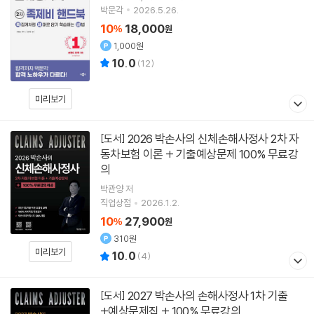
박문각
2026.5.26.
10
18,000
%
원
1,000원
10.0
(
12
)
미리보기
2026 박손사의 신체손해사정사 2차 자
[도서]
동차보험 이론 + 기출예상문제 100% 무료강
의
박관양
저
직업상점
2026.1.2.
10
27,900
%
원
310원
미리보기
10.0
(
4
)
2027 박손사의 손해사정사 1차 기출
[도서]
+예상문제집 + 100% 무료강의