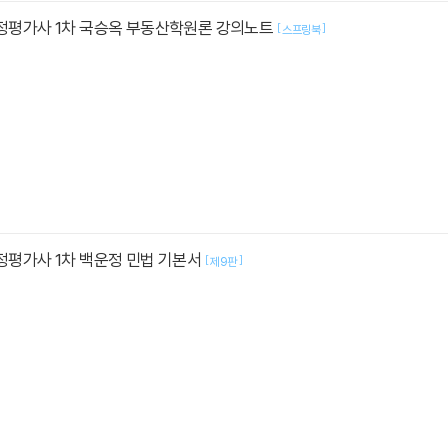
감정평가사 1차 국승옥 부동산학원론 강의노트
[
]
스프링북
감정평가사 1차 백운정 민법 기본서
[
]
제9판