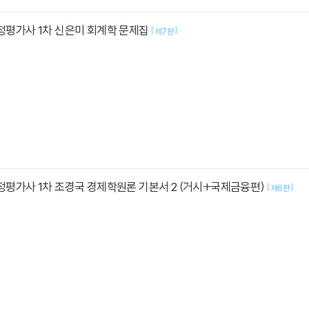
감정평가사 1차 신은미 회계학 문제집
[
]
제7판
감정평가사 1차 조경국 경제학원론 기본서 2 (거시+국제금융편)
[
]
제6판