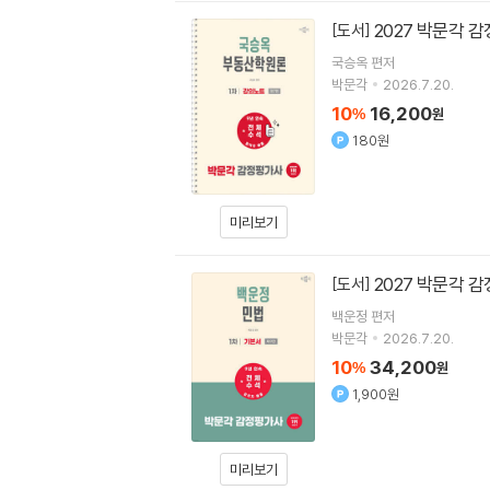
2027 박문각 
[도서]
국승옥
편저
박문각
2026.7.20.
10
16,200
%
원
180원
미리보기
2027 박문각 
[도서]
백운정
편저
박문각
2026.7.20.
10
34,200
%
원
1,900원
미리보기