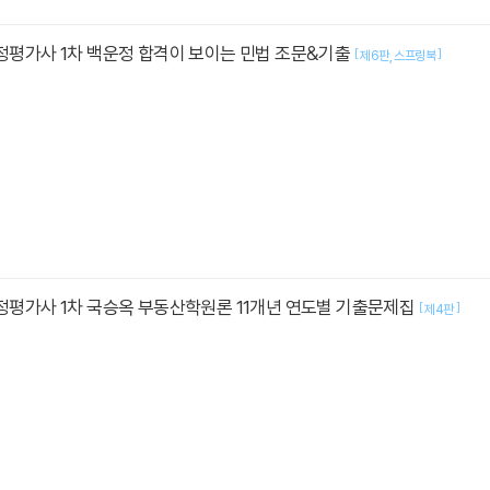
감정평가사 1차 백운정 합격이 보이는 민법 조문&기출
[
]
제6판
스프링북
감정평가사 1차 국승옥 부동산학원론 11개년 연도별 기출문제집
[
]
제4판