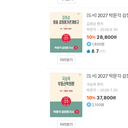
2027 박문각 
[도서]
김희상
편저
박문각
2026.6.30.
10
28,800
%
원
1,600원
8.7
(
11
)
미리보기
2027 박문각 
[도서]
국승옥
편저
박문각
2026.7.20.
10
37,800
%
원
2,100원
미리보기