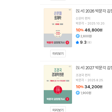
2026 박문각 
[도서]
신은미
편저
박문각
2025.10.20.
10
46,800
%
원
2,600원
9.3
(
8
)
미리보기
2027 박문각 
[도서]
조경국
편저
박문각
2025.8.25.
10
34,200
%
원
1,900원
미리보기