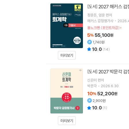
2027 해커스 
[도서]
정윤돈
엄윤
편저
해커스 감정평가사
2026.4
볼노크펜 (포인트차감)
5
55,100
%
원
1,740원
10.0
(
14
)
미리보기
2027 박문각 
[도서]
신은미
편저
박문각
2026.6.30.
10
52,200
%
원
2,900원
10.0
(
1
)
미리보기