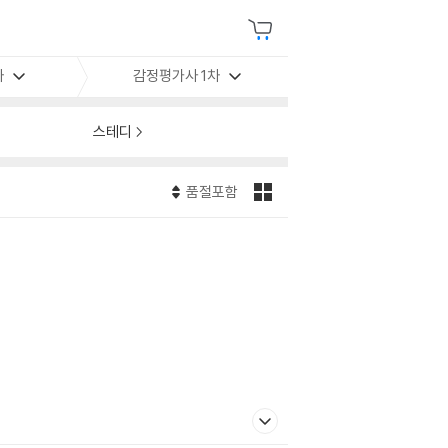
사
감정평가사 1차
스테디
품절포함