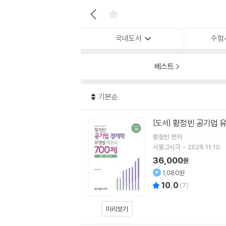
국내도서
수험
베스트
기본순
황정빈 공기업 유
[도서]
황정빈
편저
서울고시각
2025.11.10.
36,000
원
1,080원
10.0
(
7
)
미리보기