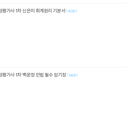
감정평가사 1차 신은미 회계원리 기본서
[
]
제3판
감정평가사 1차 백운정 민법 필수 암기장
[
]
제5판