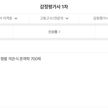
감정평가사 1차
서 자격증
고등고시/전문직
감정평가
신상품
형별 객관식 경제학 700제