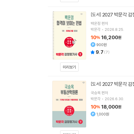
2027 박문각 
[도서]
백운정
편저
박문각
2026.8.25.
10
16,200
%
원
900원
9.7
(
7
)
미리보기
2027 박문각 
[도서]
국승옥
편저
박문각
2026.6.30.
10
18,000
%
원
1,000원