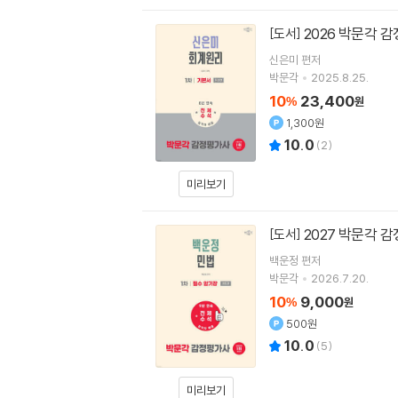
2026 박문각 
[도서]
신은미
편저
박문각
2025.8.25.
10
23,400
%
원
1,300원
10.0
(
2
)
미리보기
2027 박문각 
[도서]
백운정
편저
박문각
2026.7.20.
10
9,000
%
원
500원
10.0
(
5
)
미리보기