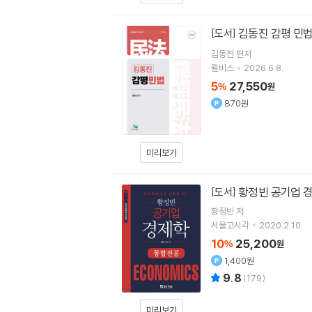
김동진 감평 민
[도서]
김동진
편저
윌비스
2026.6.8.
5
27,550
%
원
870원
미리보기
황정빈 공기업 
[도서]
황정빈
저
서울고시각
2020.2.10.
10
25,200
%
원
1,400원
9.8
(
179
)
미리보기