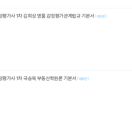
감정평가사 1차 김희상 명품 감정평가관계법규 기본서
[
]
제3판
감정평가사 1차 국승옥 부동산학원론 기본서
[
]
제8판