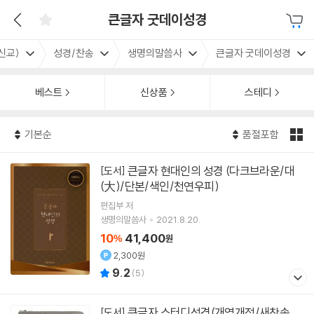
큰글자 굿데이성경
신교)
성경/찬송
생명의말씀사
큰글자 굿데이성경
베스트
신상품
스테디
기본순
품절포함
큰글자 현대인의 성경 (다크브라운/대
[도서]
(大)/단본/색인/천연우피)
편집부 저
생명의말씀사
2021.8.20.
10
41,400
%
원
2,300원
9.2
(
5
)
큰글자 스터디성경(개역개정/새찬송
[도서]