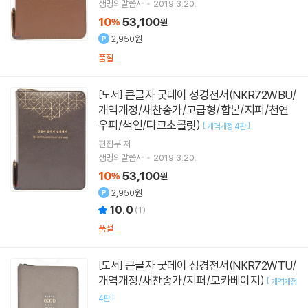
생명의말씀사
2019.3.20.
10
53,100
%
원
2,950원
품절
큰글자 굿데이 성경전서(NKR72WBU/
[도서]
개역개정/새찬송가/고급형/합본/지퍼/천연
우피/색인/다크초콜릿)
[
]
개역개정 4판
편집부 저
생명의말씀사
2019.3.20.
10
53,100
%
원
2,950원
10.0
(
1
)
품절
큰글자 굿데이 성경전서(NKR72WTU/
[도서]
개역개정/새찬송가/지퍼/모카베이지)
[
개역개정
]
4판