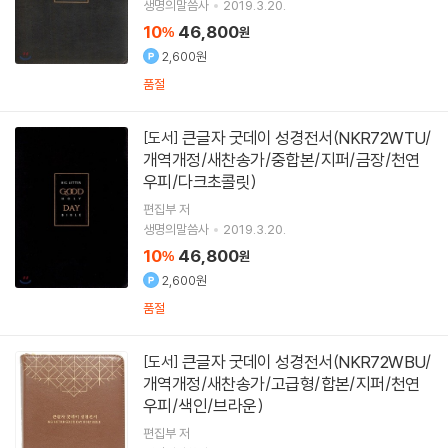
생명의말씀사
2019.3.20.
10
46,800
%
원
2,600원
품절
큰글자 굿데이 성경전서(NKR72WTU/
[도서]
개역개정/새찬송가/중합본/지퍼/금장/천연
우피/다크초콜릿)
편집부 저
생명의말씀사
2019.3.20.
10
46,800
%
원
2,600원
품절
큰글자 굿데이 성경전서(NKR72WBU/
[도서]
개역개정/새찬송가/고급형/합본/지퍼/천연
우피/색인/브라운)
편집부 저