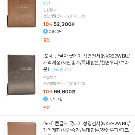
]
4판
편집부 저
생명의말씀사
2019.3.20.
10
52,200
%
원
2,900원
품절
큰글자 굿데이 성경전서(NKR82WBU/
[도서]
개역개정/새찬송가/특대합본/천연우피/브라
운)
[
]
개역개정 4판
편집부 저
생명의말씀사
2019.3.20.
10
66,600
%
원
3,700원
품절
큰글자 굿데이 성경전서(NKR82WBU/
[도서]
개역개정/새찬송가/특대합본/천연우피/다크