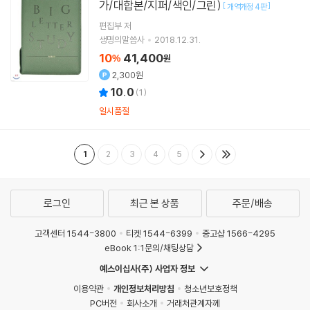
가/대합본/지퍼/색인/그린)
[
]
개역개정 4판
편집부 저
생명의말씀사
2018.12.31.
10
41,400
%
원
2,300원
10.0
(
1
)
일시품절
1
2
3
4
5
로그인
최근 본 상품
주문/배송
고객센터 1544-3800
티켓 1544-6399
중고샵 1566-4295
eBook 1:1문의/채팅상담
예스이십사(주) 사업자 정보
이용약관
개인정보처리방침
청소년보호정책
PC버전
회사소개
거래처관계자께