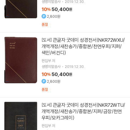
생명의말씀사
2019.12.30.
10
50,400
%
원
2,800원
품절
큰글자 굿데이 성경전서(NKR72WXU/
[도서]
개역개정/새찬송가/중합본/천연우피/지퍼/
색인/버건디)
편집부 저
생명의말씀사
2019.12.30.
10
50,400
%
원
2,800원
품절
큰글자 굿데이 성경전서(NKR72WTU/
[도서]
개역개정/새찬송가/중합본/지퍼/금장/천연
우피/모카그레이)
편집부 저