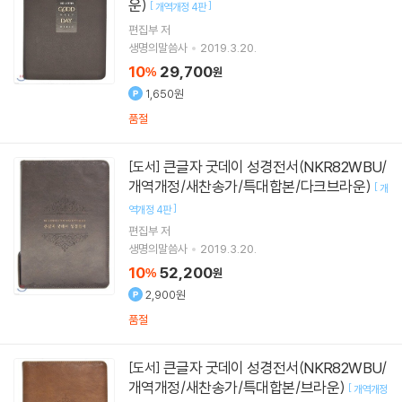
운)
[
]
개역개정 4판
편집부 저
생명의말씀사
2019.3.20.
10
29,700
%
원
1,650원
품절
큰글자 굿데이 성경전서(NKR82WBU/
[도서]
개역개정/새찬송가/특대합본/다크브라운)
[
개
]
역개정 4판
편집부 저
생명의말씀사
2019.3.20.
10
52,200
%
원
2,900원
품절
큰글자 굿데이 성경전서(NKR82WBU/
[도서]
개역개정/새찬송가/특대합본/브라운)
[
개역개정