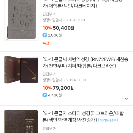
가/대합본/색인/다크베이지)
편집부 저
생명의말씀사
2018.12.31.
10
50,400
%
원
2,800원
품절
큰글씨 새번역성경 (RN72EWF/새찬송
[도서]
가/천연우피/지퍼/대합본/다크브라운)
편집부 저
생명의말씀사
2024.11.30.
10
79,200
%
원
4,400원
큰글자 스터디 성경(다크브라운/대합
[도서]
본/색인/개역개정/새찬송가)
[
]
개역개정4판
편집부 저