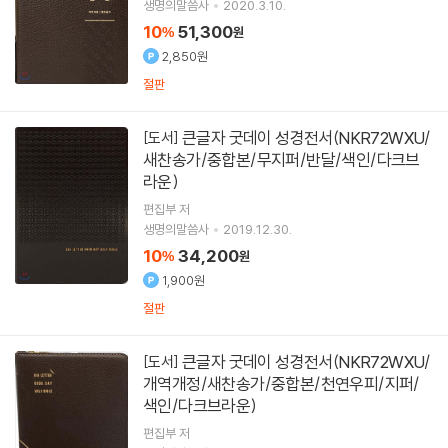
생명의말씀사
2020.3.10.
10
51,300
%
원
2,850원
절판
큰글자 굿데이 성경전서(NKR72WXU/
[도서]
새찬송가/중합본/무지퍼/반달/색인/다크브
라운)
편집부 저
생명의말씀사
2019.12.30.
10
34,200
%
원
1,900원
절판
큰글자 굿데이 성경전서(NKR72WXU/
[도서]
개역개정/새찬송가/중합본/천연우피/지퍼/
색인/다크브라운)
편집부 저