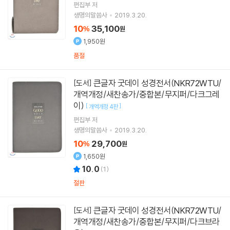
편집부 저
생명의말씀사
2019.3.20.
10
35,100
%
원
1,950원
품절
큰글자 굿데이 성경전서(NKR72WTU/
[도서]
개역개정/새찬송가/중합본/무지퍼/다크그레
이)
[
]
개역개정 4판
편집부 저
생명의말씀사
2019.3.20.
10
29,700
%
원
1,650원
10.0
(
1
)
절판
큰글자 굿데이 성경전서(NKR72WTU/
[도서]
개역개정/새찬송가/중합본/무지퍼/다크브라