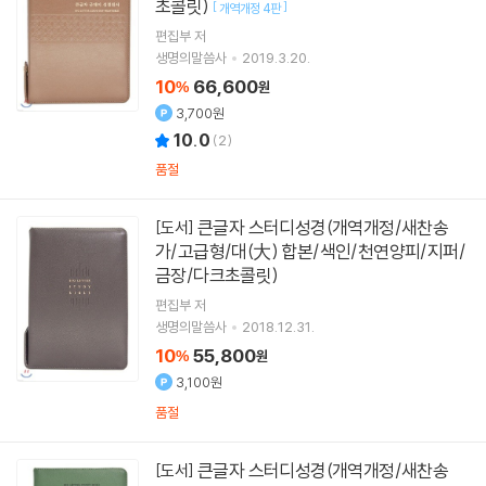
초콜릿)
[
]
개역개정 4판
편집부 저
생명의말씀사
2019.3.20.
10
66,600
%
원
3,700원
10.0
(
2
)
품절
큰글자 스터디성경(개역개정/새찬송
[도서]
가/고급형/대(大) 합본/색인/천연양피/지퍼/
금장/다크초콜릿)
편집부 저
생명의말씀사
2018.12.31.
10
55,800
%
원
3,100원
품절
큰글자 스터디성경(개역개정/새찬송
[도서]