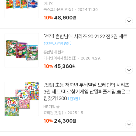
이나영
북스그라운드(전집)
2024.11.30.
10
48,600
%
원
흔한남매 시리즈 20 21 22 전3권 세트
[전집]
[
]
전22권/사은품 증정
흔한남매 원저
미래엔아이세움(전집)
2026.4.29.
10
45,360
%
원
초등 저학년 두뇌발달 브레인업 시리즈
[전집]
3권 세트/미로찾기게임.낱말퍼즐게임.숨은그
림찾기1300
[
]
전3권
HR기획 글
효리원(전집)
2025.1.5.
10
24,300
%
원