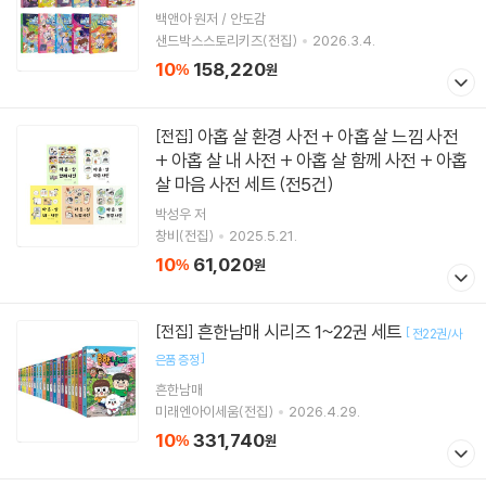
백앤아 원저 / 안도감
샌드박스스토리키즈(전집)
2026.3.4.
10
158,220
%
원
아홉 살 환경 사전 + 아홉 살 느낌 사전
[전집]
+ 아홉 살 내 사전 + 아홉 살 함께 사전 + 아홉
살 마음 사전 세트 (전5건)
박성우
저
창비(전집)
2025.5.21.
10
61,020
%
원
흔한남매 시리즈 1~22권 세트
[전집]
[
전22권/사
]
은품 증정
흔한남매
미래엔아이세움(전집)
2026.4.29.
10
331,740
%
원