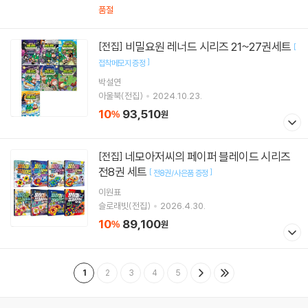
품절
비밀요원 레너드 시리즈 21~27권세트
[전집]
[
]
접착메모지 증정
박설연
아울북(전집)
2024.10.23.
10
93,510
%
원
네모아저씨의 페이퍼 블레이드 시리즈
[전집]
전8권 세트
[
]
전8권/사은품 증정
이원표
슬로래빗(전집)
2026.4.30.
10
89,100
%
원
1
2
3
4
5