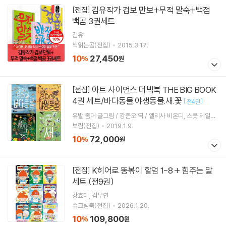
김유작가 겁보 만보+무적 말숙+백점
[전집]
백곰 3권세트
김유
책읽는곰(전집)
2015.3.17.
10
27,450
%
원
아트 사이언스 더빅북 THE BIG BOOK
[전집]
4권 세트/바다동물.야생동물.새.꽃
[
]
전4권
유발 좀머 글그림 / 강준오 역 / 엘리사 비온디, 스콧 테일러,
바버라 테일러 감수
보림(전집)
2019.1.9.
10
72,000
%
원
K히어로 똥볶이 할멈 1-8 + 힘주는 말
[전집]
세트 (전9권)
강효미, 김무연
슈크림북(전집)
2026.1.20.
10
109,800
%
원