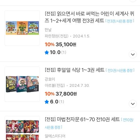
읽으면서 바로 써먹는 어린이 세계사 퀴
[전집]
즈 1~2+세계 여행 전3권 세트
[
]
전3권/사은품 증정
한날
파란정원(전집)
2024.1.5.
10
35,100
%
원
10.0
(
1
)
후덜덜 식당 1~3권 세트
[전집]
[
]
전3권/사은품 증정
강효미
아르볼(전집)
2024.7.30.
10
37,800
%
원
6.0
(
1
)
마법천자문 61~70 전10권 세트
[전집]
[
전10권/
]
사은품 증정
알에스미디어