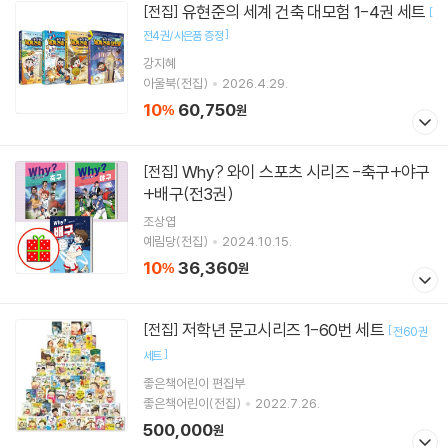
유현준의 세계 건축 대모험 1-4권 세트
[전집]
[
]
전4권/사은품 증정
강지혜
아울북(전집)
2026.4.29.
10
60,750
%
원
Why? 와이 스포츠 시리즈 -축구+야구
[전집]
+배구(전3권)
조상엽
예림당(전집)
2024.10.15.
10
36,360
%
원
저학년 문고시리즈 1-60번 세트
[전집]
[
전60권
]
세트
좋은책어린이 편집부
좋은책어린이(전집)
2022.7.26.
500,000
원