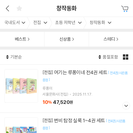
창작동화
국내도서
전집
초등 저학년
창작동화
베스트
신상품
스테디
기본순
품절포함
여기는 루퐁이네 전4권 세트
[전집]
[
전4권/사은품
]
증정
루퐁이
서울문화사(전집)
2025.11.17.
10
47,520
%
원
변비 탐정 실룩 1~4권 세트
[전집]
[
전4권/사은품
]
증정