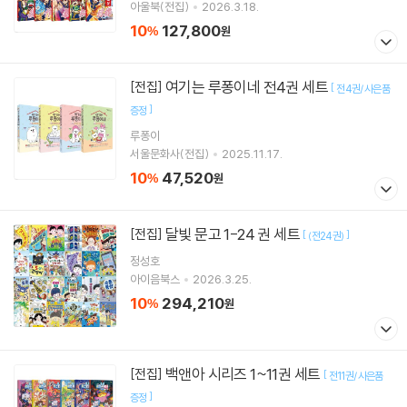
아울북(전집)
2026.3.18.
10
127,800
%
원
여기는 루퐁이네 전4권 세트
[전집]
[
전4권/사은품
]
증정
루퐁이
서울문화사(전집)
2025.11.17.
10
47,520
%
원
달빛 문고 1-24 권 세트
[전집]
[
]
(전24권)
정성호
아이음북스
2026.3.25.
10
294,210
%
원
백앤아 시리즈 1~11권 세트
[전집]
[
전11권/사은품
]
증정