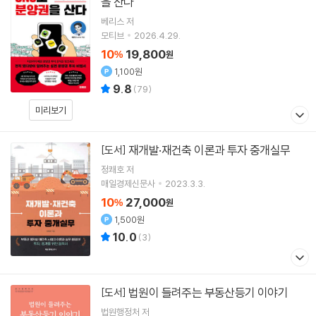
을 산다
베리스
저
모티브
2026.4.29.
10
19,800
%
원
1,100원
9.8
(
79
)
미리보기
재개발·재건축 이론과 투자 중개실무
[도서]
정쾌호
저
매일경제신문사
2023.3.3.
10
27,000
%
원
1,500원
10.0
(
3
)
법원이 들려주는 부동산등기 이야기
[도서]
법원행정처 저