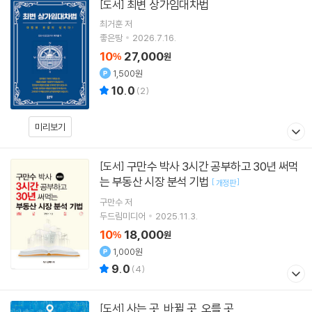
최변 상가임대차법
[도서]
최거훈
저
좋은땅
2026.7.16.
10
27,000
%
원
1,500원
10.0
(
2
)
미리보기
구만수 박사 3시간 공부하고 30년 써먹
[도서]
는 부동산 시장 분석 기법
[
]
개정판
구만수
저
두드림미디어
2025.11.3.
10
18,000
%
원
1,000원
9.0
(
4
)
사는 곳, 바뀔 곳, 오를 곳
[도서]