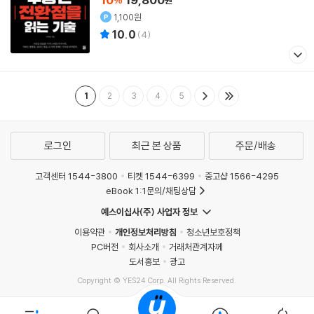
1,100원
10.0
(
4
)
1
2
3
4
5
로그인
최근 본 상품
주문/배송
고객센터 1544-3800
티켓 1544-6399
중고샵 1566-4295
eBook 1:1문의/채팅상담
예스이십사(주) 사업자 정보
이용약관
개인정보처리방침
청소년보호정책
PC버전
회사소개
거래처관계자께
도서홍보
광고
Copyright © YES24 Corp. All Rights Reserved.
MATOM15