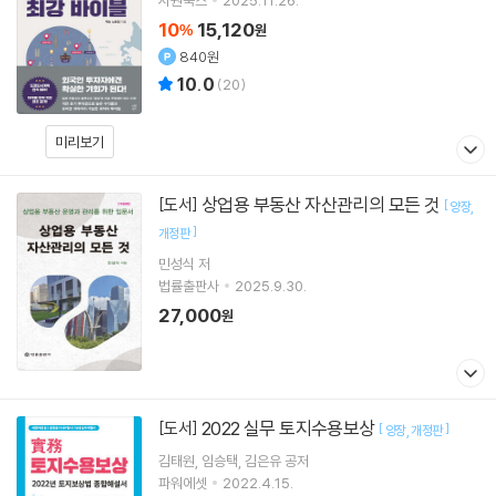
10
15,120
%
원
840원
10.0
(
20
)
미리보기
상업용 부동산 자산관리의 모든 것
[도서]
[
양장
]
개정판
민성식
저
법률출판사
2025.9.30.
27,000
원
2022 실무 토지수용보상
[도서]
[
]
양장
개정판
김태원
임승택
김은유
공저
파워에셋
2022.4.15.