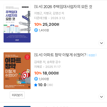
2026 주택임대사업자의 모든 것
[도서]
지병근
지병규
김영선
저
더존테크윌
2026.3.12.
10
25,200
%
원
1,400원
아파트 청약 이렇게 쉬웠어?
[도서]
[
]
개정판
김태훈
저
송희창
감수
지혜로
2025.11.17.
10
18,000
%
원
1,000원
10.0
(
39
)
미리보기