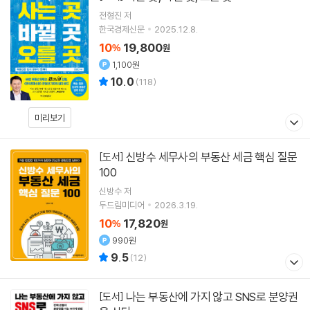
전형진
저
한국경제신문
2025.12.8.
10
19,800
%
원
1,100원
10.0
(
118
)
미리보기
신방수 세무사의 부동산 세금 핵심 질문
[도서]
100
신방수
저
두드림미디어
2026.3.19.
10
17,820
%
원
990원
9.5
(
12
)
나는 부동산에 가지 않고 SNS로 분양권
[도서]