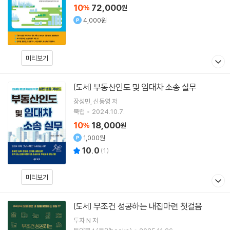
10
72,000
%
원
4,000원
미리보기
부동산인도 및 임대차 소송 실무
[도서]
장성민
신동영
저
북랩
2024.10.7.
10
18,000
%
원
1,000원
10.0
(
1
)
미리보기
무조건 성공하는 내집마련 첫걸음
[도서]
투자 N
저