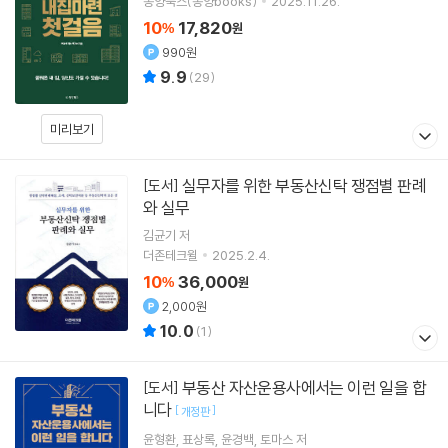
동양북스(동양books)
2025.11.26.
10
17,820
%
원
990원
9.9
(
29
)
미리보기
실무자를 위한 부동산신탁 쟁점별 판례
[도서]
와 실무
김균기
저
더존테크윌
2025.2.4.
10
36,000
%
원
2,000원
10.0
(
1
)
부동산 자산운용사에서는 이런 일을 합
[도서]
니다
[
]
개정판
윤형환
표상록
윤경백
토마스
저