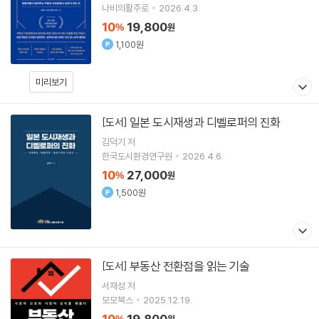
나비의활주로
2026.4.3.
10
19,800
%
원
1,100원
미리보기
일본 도시재생과 디벨로퍼의 진화
[도서]
김덕기
저
한국도시환경연구원
2026.4.6.
10
27,000
%
원
1,500원
부동산 전환점을 읽는 기술
[도서]
서재성
저
모모북스
2025.12.19.
10
19,800
%
원