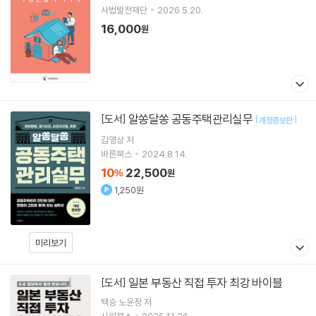
사법발전재단
2026.5.20.
16,000
원
알쏭달쏭 공동주택관리실무
[도서]
[
]
개정증보판
김영상
저
바른북스
2024.8.14.
10
22,500
%
원
1,250원
미리보기
일본 부동산 직접 투자 최강 바이블
[도서]
백승 노윤정
저
시원북스
2025.11.26.