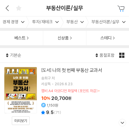
부동산이론/실무
경제 경영
투자/재테크
부동산
부동산이론/실무
베스트
신상품
스테디
기본순
품절포함
나의 첫 번째 부동산 교과서
[도서]
송희구
저
서삼독
2026.6.23.
잼비 A4 아코디언 파일백 (포인트 차감)
10
20,700
%
원
1,150원
9.5
(
71
)
미리보기