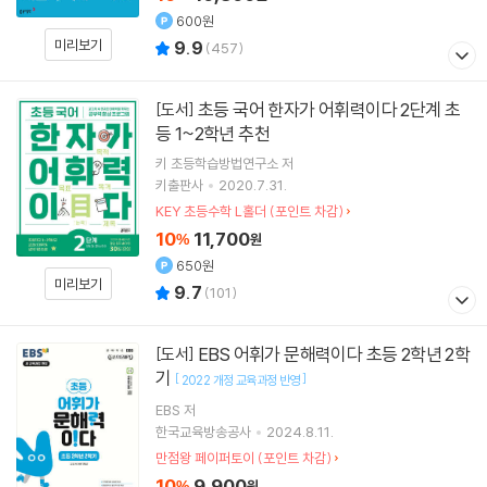
600원
미리보기
9.9
(
457
)
초등 국어 한자가 어휘력이다 2단계 초
[도서]
등 1~2학년 추천
키 초등학습방법연구소
저
키출판사
2020.7.31.
KEY 초등수학 L홀더 (포인트 차감)
10
11,700
%
원
650원
미리보기
9.7
(
101
)
EBS 어휘가 문해력이다 초등 2학년 2학
[도서]
기
[
]
2022 개정 교육과정 반영
EBS
저
한국교육방송공사
2024.8.11.
만점왕 페이퍼토이 (포인트 차감)
10
9,900
%
원