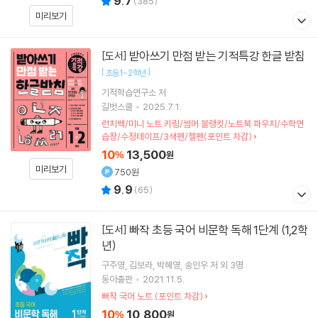
9.7
(
385
)
미리보기
받아쓰기 만점 받는 기적특강 한글 받침
[도서]
[
]
초등1~2학년
기적학습연구소
저
길벗스쿨
2025.7.1.
런치백/미니 노트 키링/썸머 블랭킷/노트북 파우치/수학연
습장/수정테이프/3색펜/젤펜(포인트 차감)
10
13,500
%
원
미리보기
750원
9.9
(
65
)
빠작 초등 국어 비문학 독해 1단계 (1,2학
[도서]
년)
구주영
김보라
박혜영
송인우
저 외 3명
동아출판
2021.11.5.
빠작 국어 노트 (포인트 차감)
10
10,800
%
원