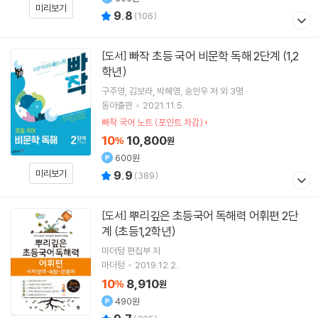
미리보기
9.8
(
106
)
빠작 초등 국어 비문학 독해 2단계 (1,2
[도서]
학년)
구주영
김보라
박혜영
송인우
저 외 3명
동아출판
2021.11.5.
빠작 국어 노트 (포인트 차감)
10
10,800
%
원
600원
미리보기
9.9
(
389
)
뿌리깊은 초등국어 독해력 어휘편 2단
[도서]
계 (초등1,2학년)
마더텅 편집부 저
마더텅
2019.12.2.
10
8,910
%
원
490원