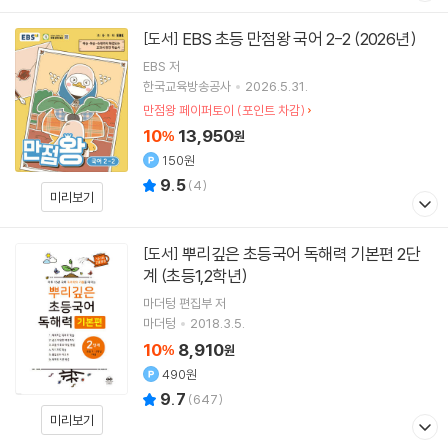
EBS 초등 만점왕 국어 2-2 (2026년)
[도서]
EBS
저
한국교육방송공사
2026.5.31.
만점왕 페이퍼토이 (포인트 차감)
10
13,950
%
원
150원
9.5
(
4
)
미리보기
뿌리깊은 초등국어 독해력 기본편 2단
[도서]
계 (초등1,2학년)
마더텅 편집부 저
마더텅
2018.3.5.
10
8,910
%
원
490원
9.7
(
647
)
미리보기