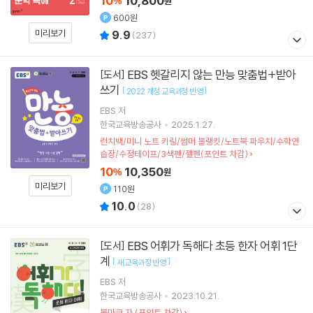
10
10,800
%
원
600원
미리보기
9.9
(
237
)
EBS 헷갈리지 않는 만능 맞춤법+받아
[도서]
쓰기
[
]
2022 개정 교육과정 반영
EBS
저
한국교육방송공사
2025.1.27.
런치백/미니 노트 키링/썸머 블랭킷/노트북 파우치/수학연
습장/수정테이프/3색펜/젤펜(포인트 차감)
10
10,350
%
원
미리보기
110원
10.0
(
28
)
EBS 어휘가 독해다 초등 한자 어휘 1단
[도서]
계
[
]
새 교육과정 반영
EBS 저
한국교육방송공사
2023.10.21.
북마크 자 (포인트 차감)