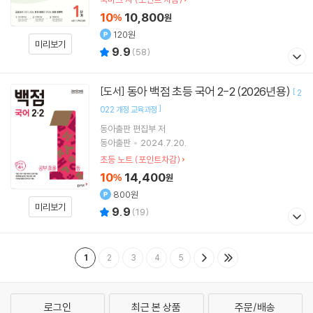
10
10,800
%
원
120원
미리보기
9.9
(
58
)
동아 백점 초등 국어 2-2 (2026년용)
[도서]
[
2
]
022 개정 교육과정
동아출판 편집부 저
동아출판
2024.7.20.
초등 노트 (포인트차감)
10
14,400
%
원
800원
미리보기
9.9
(
19
)
1
2
3
4
5
로그인
최근 본 상품
주문/배송