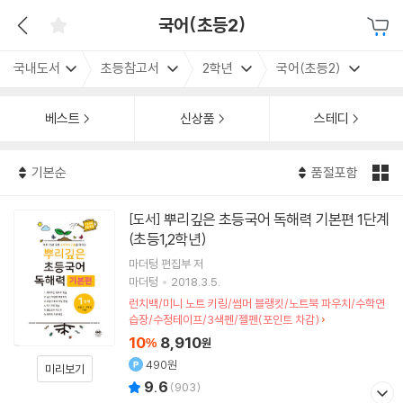
국어(초등2)
국내도서
초등참고서
2학년
국어(초등2)
베스트
신상품
스테디
기본순
품절포함
뿌리깊은 초등국어 독해력 기본편 1단계
[도서]
(초등1,2학년)
마더텅 편집부 저
마더텅
2018.3.5.
런치백/미니 노트 키링/썸머 블랭킷/노트북 파우치/수학연
습장/수정테이프/3색펜/젤펜(포인트 차감)
10
8,910
%
원
490원
미리보기
9.6
(
903
)