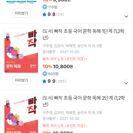
110원
미리보기
9.8
(
24
)
빠작 초등 국어 문학 독해 1단계 (1,2학
[도서]
년)
구주영
김보라
박혜영
송인우
저 외 3명
동아출판
2021.10.30.
빠작 국어 노트 (포인트 차감)
10
10,800
%
원
600원
미리보기
9.9
(
295
)
빠작 초등 국어 문학 독해 2단계 (1,2학
[도서]
년)
구주영
김보라
박혜영
송인우
저 외 3명
동아출판
2021.10.30.
빠작 국어 노트 (포인트 차감)