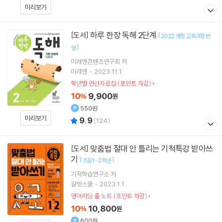
미리보기
하루 한장 독해 2단계
[도서]
[
2022 개정 교육과정 반
]
영
미래엔콘텐츠연구회
저
미래엔
2023.11.1.
학년별 연산자료집 (포인트 차감)
10
9,900
%
원
550원
미리보기
9.9
(
124
)
맞춤법 절대 안 틀리는 기적특강 받아쓰
[도서]
기
[
]
초등1~2학년
기적학습연구소
저
길벗스쿨
2023.1.1.
영어리딩 줄 노트 (포인트 차감)
10
10,800
%
원
600원