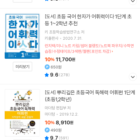
초등 국어 한자가 어휘력이다 1단계 초
[도서]
등 1~2학년 추천
키 초등학습방법연구소
저
키출판사
2020.7.31.
런치백/미니 노트 키링/썸머 블랭킷/노트북 파우치/수학연
습장/수정테이프/3색펜/젤펜(포인트 차감)
10
11,700
%
원
미리보기
650원
9.6
(
278
)
뿌리깊은 초등국어 독해력 어휘편 1단계
[도서]
(초등1,2학년)
마더텅 편집부 저
마더텅
2019.12.2.
10
8,910
%
원
490원
9.7
(
591
)