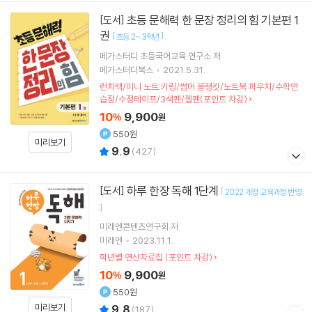
초등 문해력 한 문장 정리의 힘 기본편 1
[도서]
권
[
]
초등 2~3학년
메가스터디 초등국어교육 연구소
저
메가스터디북스
2021.5.31.
런치백/미니 노트 키링/썸머 블랭킷/노트북 파우치/수학연
습장/수정테이프/3색펜/젤펜(포인트 차감)
10
9,900
%
원
550원
미리보기
9.9
(
427
)
하루 한장 독해 1단계
[도서]
[
2022 개정 교육과정 반영
]
미래엔콘텐츠연구회
저
미래엔
2023.11.1.
학년별 연산자료집 (포인트 차감)
10
9,900
%
원
550원
미리보기
9.8
(
187
)