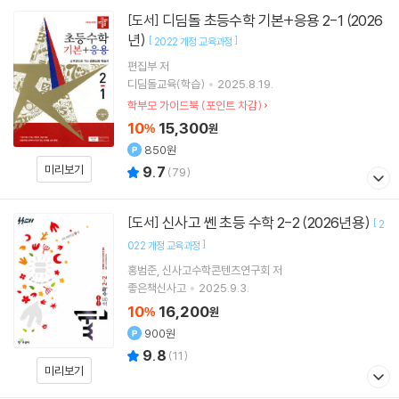
디딤돌 초등수학 기본+응용 2-1 (2026
[도서]
년)
[
]
2022 개정 교육과정
편집부 저
디딤돌교육(학습)
2025.8.19.
학부모 가이드북 (포인트 차감)
10
15,300
%
원
850원
미리보기
9.7
(
79
)
신사고 쎈 초등 수학 2-2 (2026년용)
[도서]
[
2
]
022 개정 교육과정
홍범준
신사고수학콘텐츠연구회
저
좋은책신사고
2025.9.3.
10
16,200
%
원
900원
9.8
(
11
)
미리보기