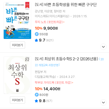
바쁜 초등학생을 위한 빠른 구구단
[도서]
강난영
이은영
정미란
저
이지스에듀(이지스퍼블리싱)
2026.1.15.
무지 노트 (포인트차감)
10
9,900
%
원
550원
9.7
(
621
)
미리보기
최상위 초등수학S 2-2 (2026년용)
[도서]
[
20
]
22 개정교육 과정 반영
편집부 저
디딤돌교육(학습)
2024.3.27.
학부모 가이드북 (포인트 차감)
10
14,400
%
원
800원
미리보기
9.8
(
57
)