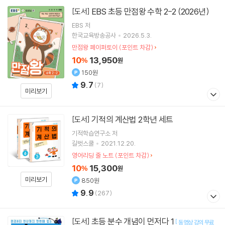
EBS 초등 만점왕 수학 2-2 (2026년)
[도서]
EBS
저
한국교육방송공사
2026.5.3.
만점왕 페이퍼토이 (포인트 차감)
10
13,950
%
원
150원
9.7
(
7
)
미리보기
기적의 계산법 2학년 세트
[도서]
기적학습연구소
저
길벗스쿨
2021.12.20.
영어리딩 줄 노트 (포인트 차감)
10
15,300
%
원
미리보기
850원
9.9
(
267
)
초등 분수 개념이 먼저다 1
[도서]
[
동영상 강의 무료