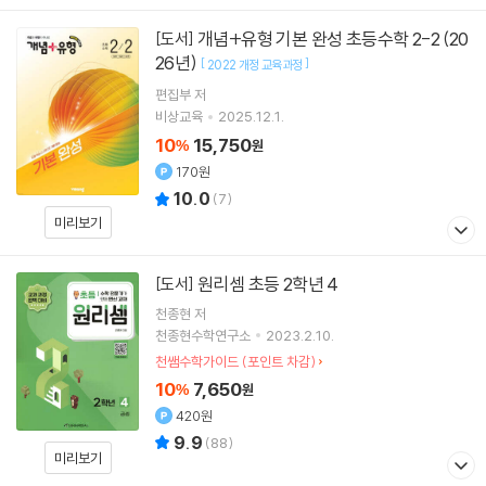
개념+유형 기본 완성 초등수학 2-2 (20
[도서]
26년)
[
]
2022 개정 교육과정
편집부 저
비상교육
2025.12.1.
10
15,750
%
원
170원
10.0
(
7
)
미리보기
원리셈 초등 2학년 4
[도서]
천종현
저
천종현수학연구소
2023.2.10.
천쌤수학가이드 (포인트 차감)
10
7,650
%
원
420원
9.9
(
88
)
미리보기