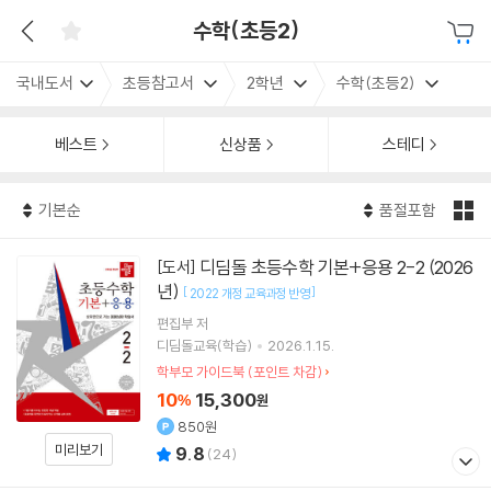
수학(초등2)
국내도서
초등참고서
2학년
수학(초등2)
베스트
신상품
스테디
기본순
품절포함
디딤돌 초등수학 기본+응용 2-2 (2026
[도서]
년)
[
]
2022 개정 교육과정 반영
편집부 저
디딤돌교육(학습)
2026.1.15.
학부모 가이드북 (포인트 차감)
10
15,300
%
원
850원
미리보기
9.8
(
24
)