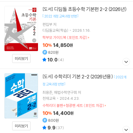
디딤돌 초등수학 기본편 2-2 (2026년)
[도서]
[
]
2022 개정 교육과정 반영
편집부 저
디딤돌교육(학습)
2026.1.16.
학부모 가이드북 (포인트 차감)
10
14,850
%
원
820원
미리보기
10.0
(
4
)
수학리더 기본 2-2 (2026년용)
[도서]
[
2022개
]
정 교육과정 반영
최용준
해법수학연구회
저
천재교육
2024.4.23.
수학리더 볼펜+형광펜 세트 (포인트 차감)
10
14,400
%
원
800원
미리보기
9.9
(
37
)