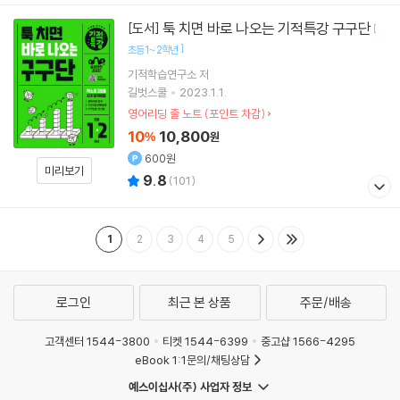
툭 치면 바로 나오는 기적특강 구구단
[도서]
[
]
초등1~2학년
기적학습연구소
저
길벗스쿨
2023.1.1.
영어리딩 줄 노트 (포인트 차감)
10
10,800
%
원
600원
미리보기
9.8
(
101
)
1
2
3
4
5
로그인
최근 본 상품
주문/배송
고객센터 1544-3800
티켓 1544-6399
중고샵 1566-4295
eBook 1:1문의/채팅상담
예스이십사(주) 사업자 정보