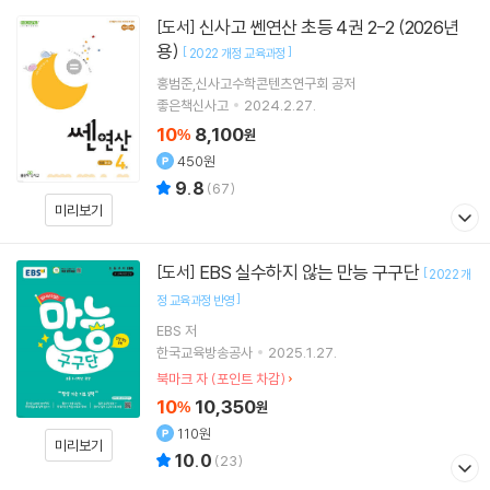
신사고 쎈연산 초등 4권 2-2 (2026년
[도서]
용)
[
]
2022 개정 교육과정
홍범준,신사고수학콘텐츠연구회 공저
좋은책신사고
2024.2.27.
10
8,100
%
원
450원
9.8
(
67
)
미리보기
EBS 실수하지 않는 만능 구구단
[도서]
[
2022 개
]
정 교육과정 반영
EBS
저
한국교육방송공사
2025.1.27.
북마크 자 (포인트 차감)
10
10,350
%
원
110원
미리보기
10.0
(
23
)