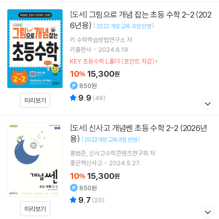
그림으로 개념 잡는 초등 수학 2-2 (202
[도서]
6년용)
[
]
2022 개정 교육 과정 반영
키 수학학습방법연구소
저
키출판사
2024.6.19.
KEY 초등수학 L홀더 (포인트 차감)
10
15,300
%
원
850원
9.9
(
49
)
미리보기
신사고 개념쎈 초등 수학 2-2 (2026년
[도서]
용)
[
]
2022개정 교육과정 반영
홍범준
신사고수학콘텐츠연구회
저
좋은책신사고
2024.5.27.
10
15,300
%
원
850원
9.7
(
20
)
미리보기