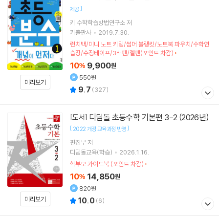
]
제공
키 수학학습방법연구소
저
키출판사
2019.7.30.
런치백/미니 노트 키링/썸머 블랭킷/노트북 파우치/수학연
습장/수정테이프/3색펜/젤펜(포인트 차감)
10
9,900
%
원
550원
미리보기
9.7
(
327
)
디딤돌 초등수학 기본편 3-2 (2026년)
[도서]
[
]
2022 개정 교육과정 반영
편집부 저
디딤돌교육(학습)
2026.1.16.
학부모 가이드북 (포인트 차감)
10
14,850
%
원
820원
미리보기
10.0
(
6
)