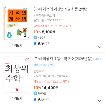
기적의 계산법 4권 초등 2학년
[도서]
기적학습연구소
저
길벗스쿨
2021.12.20.
영어리딩 줄 노트 (포인트 차감)
10
8,100
%
원
450원
9.9
(
97
)
미리보기
최상위 초등수학 2-2 (2026년용)
[도서]
[
2022
]
개정교육 과정 반영
편집부 저
디딤돌교육(학습)
2024.4.2.
학부모 가이드북 (포인트 차감)
10
14,400
%
원
800원
미리보기
9.8
(
76
)