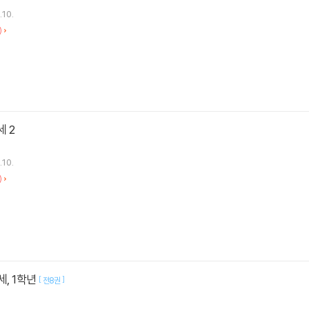
.10.
)
세 2
.10.
)
세, 1학년
[
]
전8권