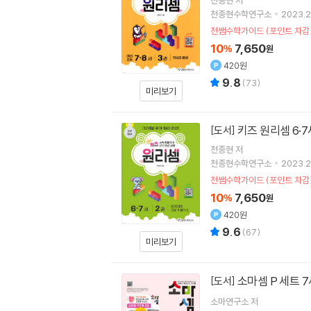
천종현수학연구소
2023.2
천쌤수학가이드 (포인트 차감
10
7,650
%
원
420원
9.8
(
73
)
미리보기
키즈 원리셈 6·7
[도서]
천종현
저
천종현수학연구소
2023.2
천쌤수학가이드 (포인트 차감
10
7,650
%
원
420원
9.6
(
67
)
미리보기
소마셈 P 세트 7
[도서]
소마연구소
저