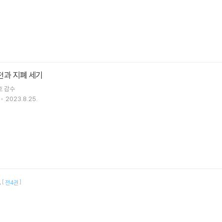
동전과 지폐 세기
호
감수
2023.8.25.
트
[
]
전4권