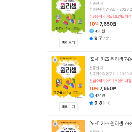
천종현
저
천종현수학연구소
2023.2
천쌤수학가이드 (포인트 차감
10
7,650
%
원
420원
9.7
(
101
)
미리보기
키즈 원리셈 7·8
[도서]
천종현
저
천종현수학연구소
2023.2
천쌤수학가이드 (포인트 차감
10
7,650
%
원
420원
9.8
(
89
)
미리보기
키즈 원리셈 7·8
[도서]
천종현
저