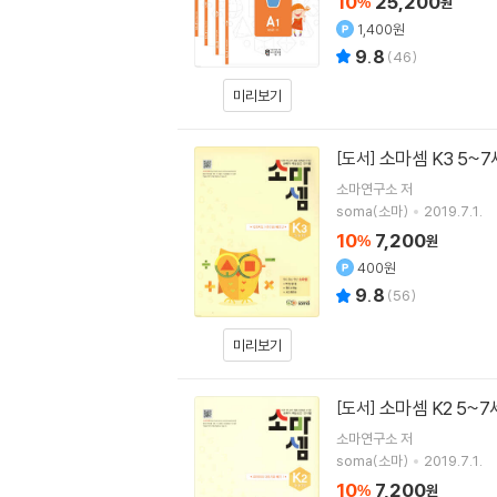
10
25,200
%
원
1,400원
9.8
(
46
)
미리보기
소마셈 K3 5~7
[도서]
소마연구소
저
soma(소마)
2019.7.1.
10
7,200
%
원
400원
9.8
(
56
)
미리보기
소마셈 K2 5~7
[도서]
소마연구소
저
soma(소마)
2019.7.1.
10
7,200
%
원