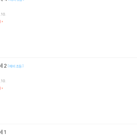
.10.
)
세 2
[
]
예비 초등
.10.
)
 1