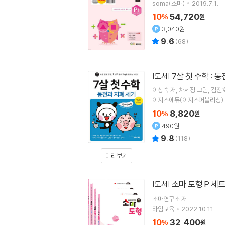
soma(소마)
2019.7.1.
10
54,720
%
원
3,040원
9.6
(
68
)
7살 첫 수학 : 
[도서]
이상숙
저
차세정
그림
김진
이지스에듀(이지스퍼블리싱)
10
8,820
%
원
490원
9.8
(
118
)
미리보기
소마 도형 P 세
[도서]
소마연구소
저
타임교육
2022.10.11.
10
32,400
%
원