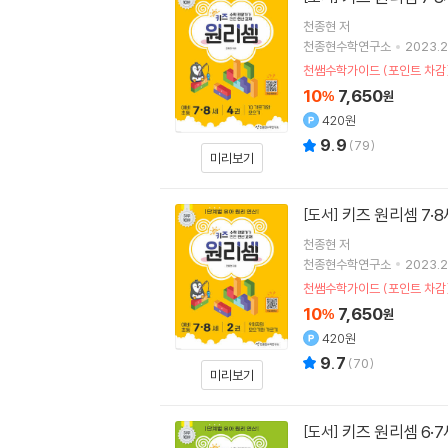
천종현
저
천종현수학연구소
2023.2
천쌤수학가이드 (포인트 차감
10
7,650
%
원
420원
9.9
(
79
)
미리보기
키즈 원리셈 7·8
[도서]
천종현
저
천종현수학연구소
2023.2
천쌤수학가이드 (포인트 차감
10
7,650
%
원
420원
9.7
(
70
)
미리보기
키즈 원리셈 6·7세
[도서]