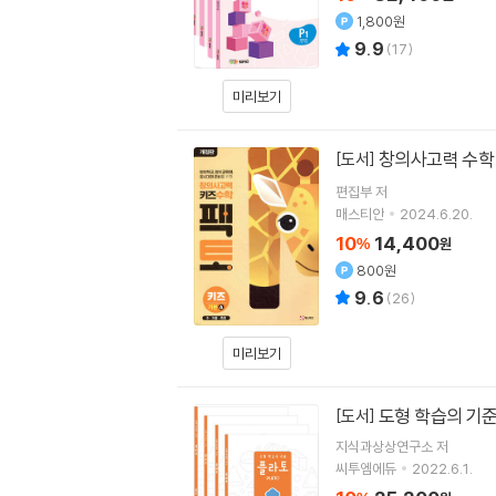
1,800원
9.9
(
17
)
미리보기
창의사고력 수학 
[도서]
편집부 저
매스티안
2024.6.20.
10
14,400
%
원
800원
9.6
(
26
)
미리보기
도형 학습의 기준
[도서]
지식과상상연구소
저
씨투엠에듀
2022.6.1.