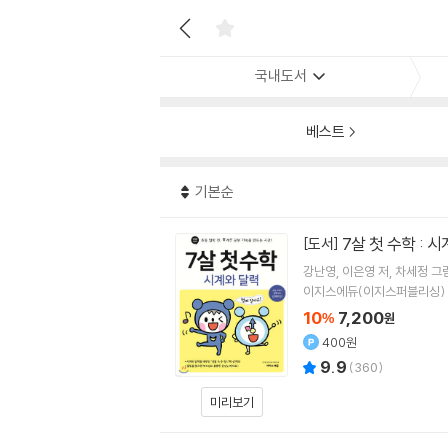
국내도서
베스트
기본순
7살 첫 수학 : 
[도서]
강난영
이은영
저
차세정
그
이지스에듀(이지스퍼블리싱)
10
7,200
%
원
400원
9.9
(
360
)
미리보기