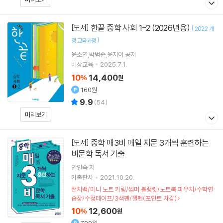
한끝 중학 사회 1-2 (2026년용)
[도서]
[
2022 개
]
정 교육과정
윤소연,박범준,윤지이 공저
비상교육
2025.7.1.
10
14,400
%
원
160원
9.9
(
54
)
미리보기
중학 매3비 매일 지문 3개씩 훈련하는
[도서]
비문학 독서 기출
안인숙
저
키출판사
2021.10.20.
런치백/미니 노트 키링/썸머 블랭킷/노트북 파우치/수학연
습장/수정테이프/3색펜/젤펜(포인트 차감)
10
12,600
%
원