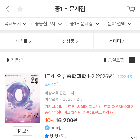
중1 - 문제집
국내도서
중등참고서
중1 - 문제집
분야 선택
베스트
신상품
스테디
기본순
품절포함
오투 중학 과학 1-2 (2026년)
[도서]
[
2022 개정
]
교육과정
비상교육 편집부 저
비상교육
2026.1.21.
런치백/미니 노트 키링/썸머 블랭킷/노트북 파우치/수학연
습장/수정테이프/3색펜/젤펜(포인트 차감)
10
16,200
%
원
900원
미리보기
9.9
(
51
)