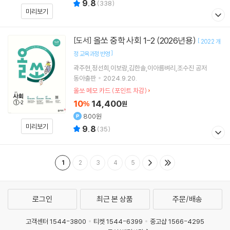
9.8
(
338
)
미리보기
올쏘 중학 사회 1-2 (2026년용)
[도서]
[
2022 개
]
정 교육과정 반영
곽주현,정선희,이보람,김한솔,이아름벼리,조수진 공저
동아출판
2024.9.20.
올쏘 메모 카드 (포인트 차감)
10
14,400
%
원
800원
미리보기
9.8
(
35
)
1
2
3
4
5
로그인
최근 본 상품
주문/배송
고객센터 1544-3800
티켓 1544-6399
중고샵 1566-4295