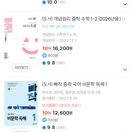
10.0
(
40
)
개념원리 중학 수학 1-2 (2026년용)
[도서]
[
2
]
022 개정 교육 과정 반영
개념원리 수학연구소 저
개념원리
2023.12.1.
10
16,200
%
원
900원
9.8
(
186
)
미리보기
빠작 중학 국어 비문학 독해 1
[도서]
최두호
권미득
정문경
송정윤
저 외 1명
동아출판
2023.9.20.
트리플홀더 (포인트 차감)
10
12,600
%
원
700원
9.8
(
346
)