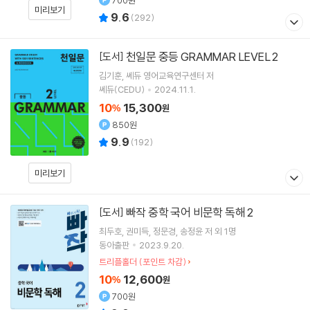
700원
미리보기
9.6
(
292
)
천일문 중등 GRAMMAR LEVEL 2
[도서]
김기훈
쎄듀 영어교육연구센터
저
쎄듀(CEDU)
2024.11.1.
10
15,300
%
원
850원
9.9
(
192
)
미리보기
빠작 중학 국어 비문학 독해 2
[도서]
최두호
권미득
정문경
송정윤
저 외 1명
동아출판
2023.9.20.
트리플홀더 (포인트 차감)
10
12,600
%
원
700원