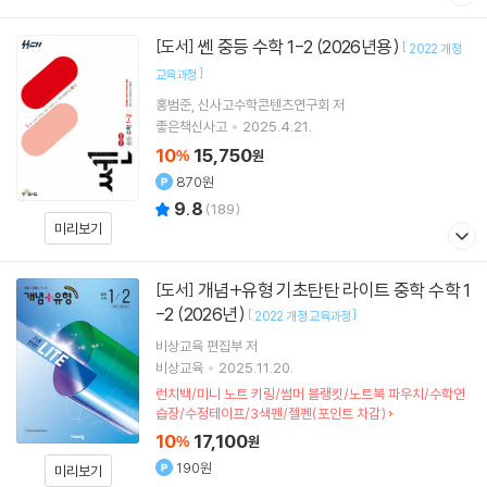
쎈 중등 수학 1-2 (2026년용)
[도서]
[
2022 개정
]
교육과정
홍범준
신사고수학콘텐츠연구회
저
좋은책신사고
2025.4.21.
10
15,750
%
원
870원
9.8
(
189
)
미리보기
개념+유형 기초탄탄 라이트 중학 수학 1
[도서]
-2 (2026년)
[
]
2022 개정 교육과정
비상교육 편집부 저
비상교육
2025.11.20.
런치백/미니 노트 키링/썸머 블랭킷/노트북 파우치/수학연
습장/수정테이프/3색펜/젤펜(포인트 차감)
10
17,100
%
원
190원
미리보기