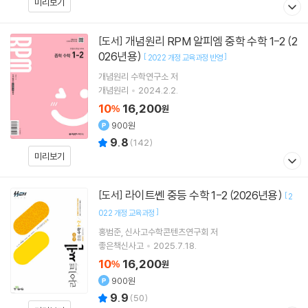
미리보기
개념원리 RPM 알피엠 중학 수학 1-2 (2
[도서]
026년용)
[
]
2022 개정 교육과정 반영
개념원리 수학연구소 저
개념원리
2024.2.2.
10
16,200
%
원
900원
9.8
(
142
)
미리보기
라이트쎈 중등 수학 1-2 (2026년용)
[도서]
[
2
]
022 개정 교육과정
홍범준
신사고수학콘텐츠연구회
저
좋은책신사고
2025.7.18.
10
16,200
%
원
900원
9.9
(
50
)