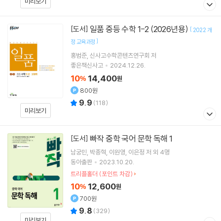
미리보기
일품 중등 수학 1-2 (2026년용)
[도서]
[
2022 개
]
정 교육과정
홍범준
신사고수학콘텐츠연구회
저
좋은책신사고
2024.12.26.
10
14,400
%
원
800원
9.9
(
118
)
미리보기
빠작 중학 국어 문학 독해 1
[도서]
남궁민
박종혁
이원영
이은정
저 외 4명
동아출판
2023.10.20.
트리플홀더 (포인트 차감)
10
12,600
%
원
700원
9.8
(
329
)
미리보기