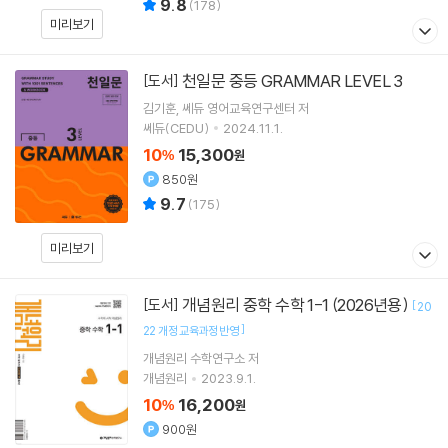
9.8
(
178
)
미리보기
천일문 중등 GRAMMAR LEVEL 3
[도서]
김기훈
쎄듀 영어교육연구센터
저
쎄듀(CEDU)
2024.11.1.
10
15,300
%
원
850원
9.7
(
175
)
미리보기
개념원리 중학 수학 1-1 (2026년용)
[도서]
[
20
]
22 개정 교육과정 반영
개념원리 수학연구소 저
개념원리
2023.9.1.
10
16,200
%
원
900원