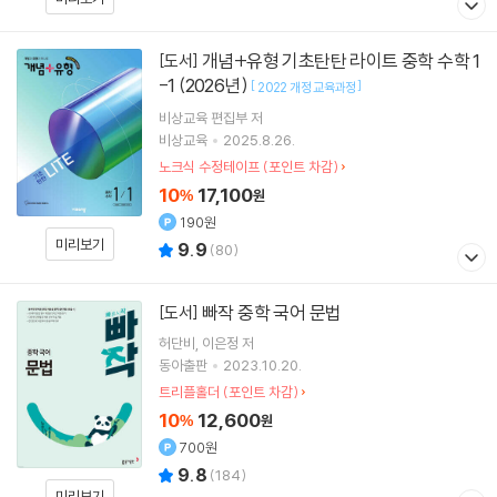
개념+유형 기초탄탄 라이트 중학 수학 1
[도서]
-1 (2026년)
[
]
2022 개정 교육과정
비상교육 편집부 저
비상교육
2025.8.26.
노크식 수정테이프 (포인트 차감)
10
17,100
%
원
190원
미리보기
9.9
(
80
)
빠작 중학 국어 문법
[도서]
허단비
이은정
저
동아출판
2023.10.20.
트리플홀더 (포인트 차감)
10
12,600
%
원
700원
9.8
(
184
)
미리보기