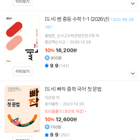
미리보기
쎈 중등 수학 1-1 (2026년)
[도서]
[
2022 개정 교육
]
과정
홍범준
신사고수학콘텐츠연구회
저
좋은책신사고
2025.10.28.
10
16,200
%
원
900원
9.9
(
142
)
미리보기
빠작 중학 국어 첫 문법
[도서]
이은정
저
동아출판
2023.10.20.
트리플홀더 (포인트 차감)
10
12,600
%
원
700원
9.9
(
252
)