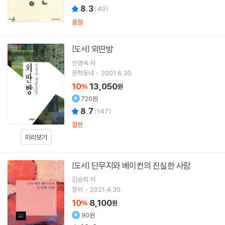
8.3
(
40
)
품절
외딴방
[도서]
신경숙
저
문학동네
2001.6.30.
10
13,050
%
원
720원
8.7
(
147
)
절판
미리보기
단무지와 베이컨의 진실한 사람
[도서]
김승희
저
창비
2021.4.30.
10
8,100
%
원
90원