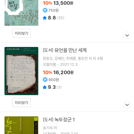
10
13,500
%
원
750원
8.6
(
25
)
미리보기
유언을 만난 세계
[도서]
정창조
강혜민
최예륜
홍은전
저 외 4명
오월의봄
2021.12.3.
10
16,200
%
원
900원
9.3
(
3
)
미리보기
녹두장군 1
[도서]
송기숙
저
시대의창
2008.7.10.