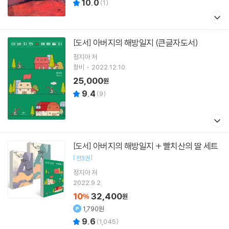
10.0
(
1
)
아버지의 해방일지 (큰글자도서)
[도서]
정지아
저
창비
2022.12.10.
25,000
원
9.4
(
9
)
아버지의 해방일지 + 빨치산의 딸 세트
[도서]
[
]
전3권
정지아
저
2022.9.2.
10
32,400
%
원
1,790원
9.6
(
1,045
)