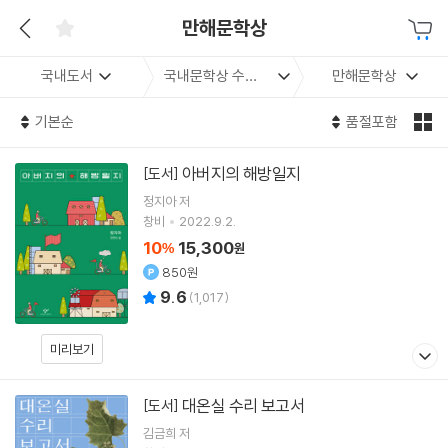
만해문학상
국내도서
국내문학상 수상작
만해문학상
기본순
품절포함
아버지의 해방일지
[도서]
정지아
저
창비
2022.9.2.
10
15,300
%
원
850원
9.6
(
1,017
)
미리보기
대온실 수리 보고서
[도서]
김금희
저