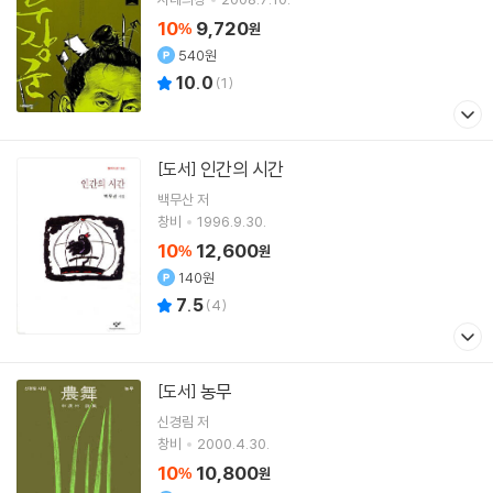
10
9,720
%
원
540원
10.0
(
1
)
인간의 시간
[도서]
백무산
저
창비
1996.9.30.
10
12,600
%
원
140원
7.5
(
4
)
농무
[도서]
신경림
저
창비
2000.4.30.
10
10,800
%
원