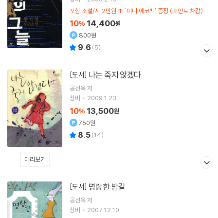
포함 소설/시 2만원 ↑ '미니 에코백' 증정 (포인트 차감)
10
14,400
%
원
800원
9.6
(
5
)
나는 죽지 않겠다
[도서]
공선옥
저
창비
2009.1.23.
10
13,500
%
원
750원
8.5
(
14
)
미리보기
명랑한 밤길
[도서]
공선옥
저
창비
2007.12.10.