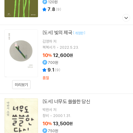
120원
7.8
(
9
)
빛의 제국
[도서]
[
]
개정판
김영하
저
복복서가
2022.5.23.
10
12,600
%
원
700원
9.1
(
9
)
품절
미리보기
너무도 쓸쓸한 당신
[도서]
박완서
저
창비
2000.1.31.
10
13,500
%
원
750원