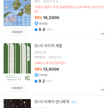
창비
2024.10.4.
[이동진 평론가 추천] 블루밍테일 노트북 파우치 (포인트 차
감)
10
16,200
%
원
900원
9.4
(
311
)
미리보기
각각의 계절
[도서]
권여선
저
문학동네
2023.5.7.
뉴페이스 북 (포인트차감)
10
13,500
%
원
750원
9.2
(
117
)
미리보기
이제야 언니에게
[도서]
[
]
양장