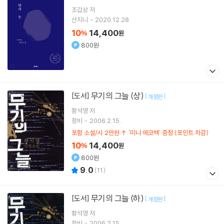
조갑상
저
산지니
2020.12.28.
10
14,400
%
원
800원
무기의 그늘 (상)
[도서]
[
]
개정판
황석영
저
창비
2006.2.15.
포함 소설/시 2만원 ↑ '미니 에코백' 증정 (포인트 차감)
10
14,400
%
원
800원
9.0
(
11
)
무기의 그늘 (하)
[도서]
[
]
개정판
황석영
저
창비
2006.2.15.