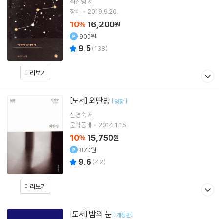
최진영
저
창비
2019.9.20.
10
16,200
%
원
900원
9.5
(
138
)
미리보기
외딴방
[도서]
[
]
양장
신경숙
저
문학동네
2014.1.15.
10
15,750
%
원
870원
9.6
(
42
)
미리보기
밤의 눈
[도서]
[
]
개정판