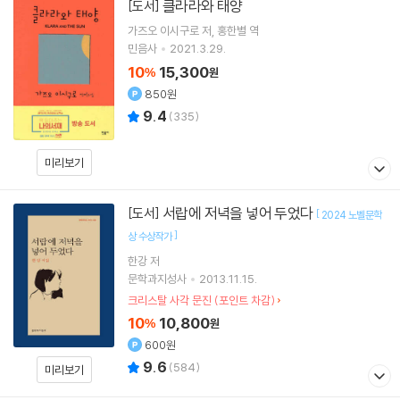
클라라와 태양
[도서]
가즈오 이시구로
저
홍한별
역
민음사
2021.3.29.
10
15,300
%
원
850원
9.4
(
335
)
미리보기
서랍에 저녁을 넣어 두었다
[도서]
[
2024 노벨문학
]
상 수상작가
한강
저
문학과지성사
2013.11.15.
크리스탈 사각 문진 (포인트 차감)
10
10,800
%
원
600원
9.6
(
584
)
미리보기