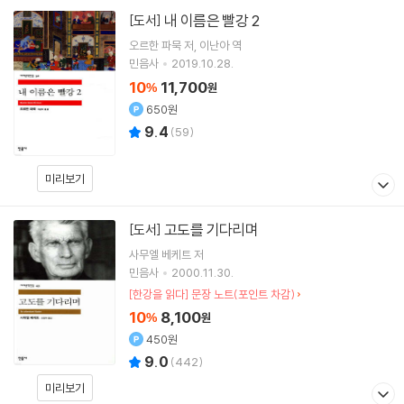
내 이름은 빨강 2
[도서]
오르한 파묵
저
이난아
역
민음사
2019.10.28.
10
11,700
%
원
650원
9.4
(
59
)
미리보기
고도를 기다리며
[도서]
사무엘 베케트
저
민음사
2000.11.30.
[한강을 읽다] 문장 노트(포인트 차감)
10
8,100
%
원
450원
9.0
(
442
)
미리보기