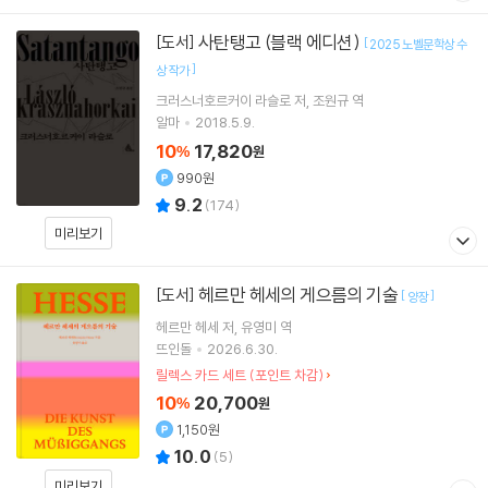
사탄탱고 (블랙 에디션)
[도서]
[
2025 노벨문학상 수
]
상 작가
크러스너호르커이 라슬로
저
조원규
역
알마
2018.5.9.
10
17,820
%
원
990원
9.2
(
174
)
미리보기
헤르만 헤세의 게으름의 기술
[도서]
[
]
양장
헤르만 헤세
저
유영미
역
뜨인돌
2026.6.30.
릴렉스 카드 세트 (포인트 차감)
10
20,700
%
원
1,150원
10.0
(
5
)
미리보기