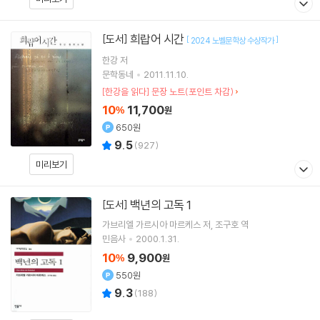
희랍어 시간
[도서]
[
]
2024 노벨문학상 수상작가
한강
저
문학동네
2011.11.10.
[한강을 읽다] 문장 노트(포인트 차감)
10
11,700
%
원
650원
9.5
(
927
)
미리보기
백년의 고독 1
[도서]
가브리엘 가르시아 마르케스
저
조구호
역
민음사
2000.1.31.
10
9,900
%
원
550원
9.3
(
188
)