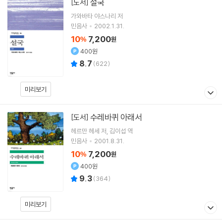
설국
[도서]
가와바타 야스나리
저
민음사
2002.1.31.
10
7,200
%
원
400원
8.7
(
622
)
미리보기
수레바퀴 아래서
[도서]
헤르만 헤세
저
김이섭
역
민음사
2001.8.31.
10
7,200
%
원
400원
9.3
(
364
)
미리보기