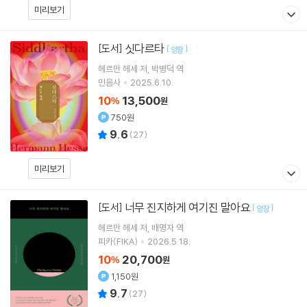
미리보기
싯다르타
[도서]
[
]
양장
헤르만 헤세
저
박병덕
역
민음사
2025.6.10.
10
13,500
%
원
750원
9.6
(
27
)
미리보기
너무 진지하게 여기진 말아요
[도서]
[
]
양장
헤르만 헤세
저
배명자
역
피카(FIKA)
2026.5.18.
10
20,700
%
원
1,150원
9.7
(
27
)