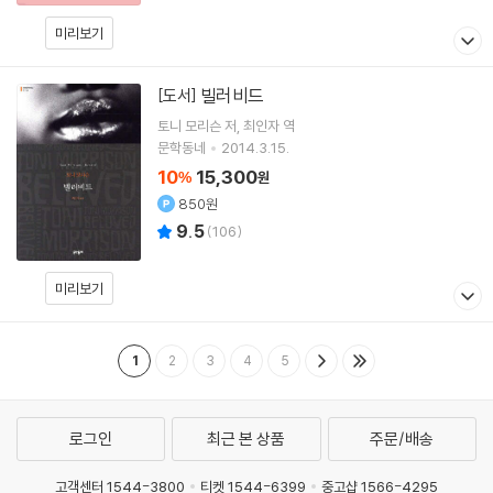
미리보기
빌러비드
[도서]
토니 모리슨
저
최인자
역
문학동네
2014.3.15.
10
15,300
%
원
850원
9.5
(
106
)
미리보기
1
2
3
4
5
로그인
최근 본 상품
주문/배송
고객센터 1544-3800
티켓 1544-6399
중고샵 1566-4295