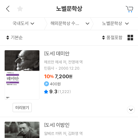
노벨문학상
국내도서
해외문학상 수상작
노벨문학상
기본순
품절포함
데미안
[도서]
헤르만 헤세
저
전영애
역
민음사
2000.12.20.
10
7,200
%
원
400원
9.3
(
1,222
)
미리보기
이방인
[도서]
알베르 까뮈
저
김화영
역