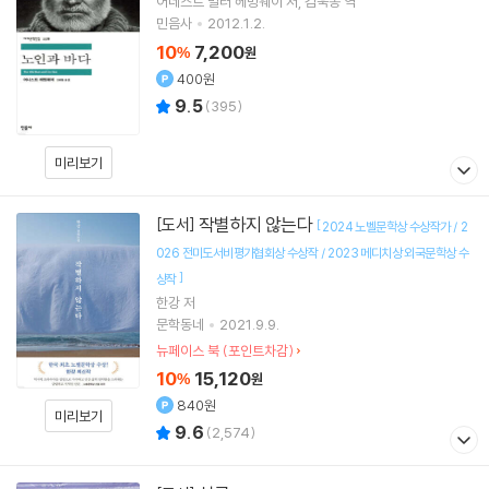
어네스트 밀러 헤밍웨이
저
김욱동
역
민음사
2012.1.2.
10
7,200
%
원
400원
9.5
(
395
)
미리보기
작별하지 않는다
[도서]
[
2024 노벨문학상 수상작가 / 2
026 전미도서비평가협회상 수상작 / 2023 메디치상 외국문학상 수
]
상작
한강
저
문학동네
2021.9.9.
뉴페이스 북 (포인트차감)
10
15,120
%
원
840원
미리보기
9.6
(
2,574
)