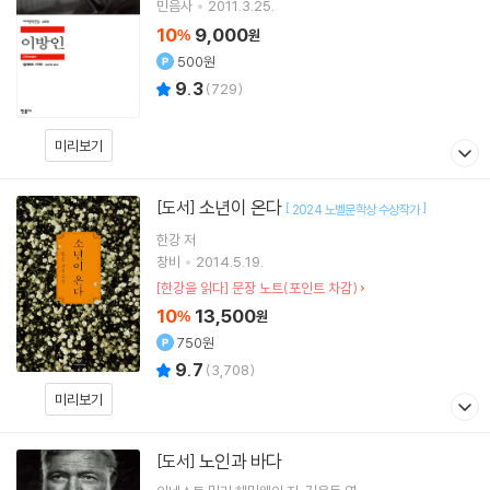
민음사
2011.3.25.
10
9,000
%
원
500원
9.3
(
729
)
미리보기
소년이 온다
[도서]
[
]
2024 노벨문학상 수상작가
한강
저
창비
2014.5.19.
[한강을 읽다] 문장 노트(포인트 차감)
10
13,500
%
원
750원
9.7
(
3,708
)
미리보기
노인과 바다
[도서]