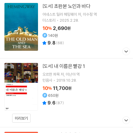
초판본 노인과 바다
[도서]
어네스트 밀러 헤밍웨이
저
이수정
역
더스토리
2025.2.28.
10
2,690
%
원
140원
9.8
(
68
)
내 이름은 빨강 1
[도서]
오르한 파묵
저
이난아
역
민음사
2019.10.28.
10
11,700
%
원
650원
9.6
(
87
)
미리보기