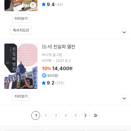
9.4
(
43
)
미리보기
독서지도안
친일파 열전
[도서]
박시백
글그림
비아북
2021.8.2.
10
14,400
%
원
800원
9.2
(
216
)
미리보기
1
2
3
4
5