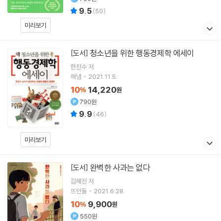
9.5
(
50
)
미리보기
청소년을 위한 행동경제학 에세이
[도서]
한진수
저
해냄
2021.11.5.
10
14,220
%
원
790원
9.9
(
46
)
미리보기
완벽한 사과는 없다
[도서]
김혜진
저
뜨인돌
2021.6.28.
10
9,900
%
원
550원