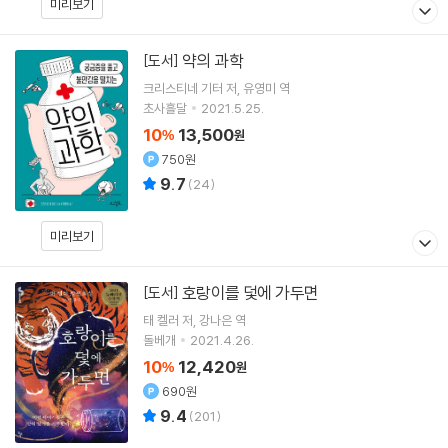
미리보기
약의 과학
[도서]
크리스티네 기터
저
유영미
역
초사흘달
2021.5.25.
10
13,500
%
원
750원
9.7
(
24
)
미리보기
호랑이를 덫에 가두면
[도서]
태 켈러
저
강나은
역
돌베개
2021.4.26.
10
12,420
%
원
690원
9.4
(
201
)