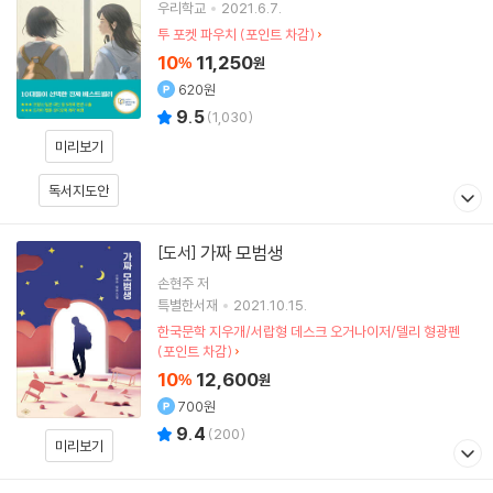
우리학교
2021.6.7.
투 포켓 파우치 (포인트 차감)
10
11,250
%
원
620원
9.5
(
1,030
)
미리보기
독서지도안
가짜 모범생
[도서]
손현주
저
특별한서재
2021.10.15.
한국문학 지우개/서랍형 데스크 오거나이저/델리 형광펜
(포인트 차감)
10
12,600
%
원
700원
9.4
(
200
)
미리보기