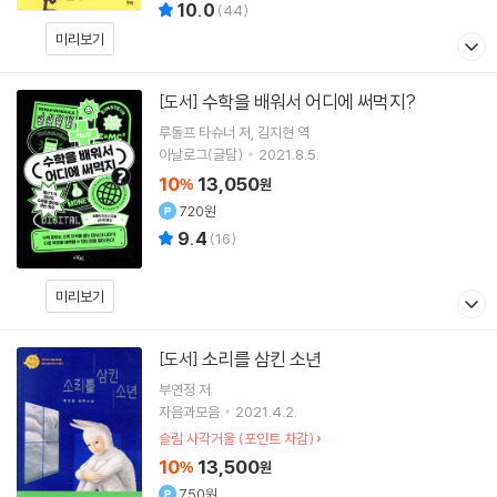
10.0
(
44
)
미리보기
수학을 배워서 어디에 써먹지?
[도서]
루돌프 타슈너
저
김지현
역
아날로그(글담)
2021.8.5.
10
13,050
%
원
720원
9.4
(
16
)
미리보기
소리를 삼킨 소년
[도서]
부연정
저
자음과모음
2021.4.2.
슬림 사각거울 (포인트 차감)
10
13,500
%
원
750원