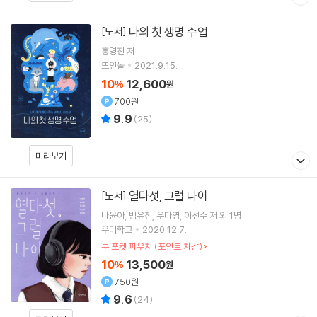
나의 첫 생명 수업
[도서]
홍명진
저
뜨인돌
2021.9.15.
10
12,600
%
원
700원
9.9
(
25
)
미리보기
열다섯, 그럴 나이
[도서]
나윤아
범유진
우다영
이선주
저 외 1명
우리학교
2020.12.7.
투 포켓 파우치 (포인트 차감)
10
13,500
%
원
750원
9.6
(
24
)