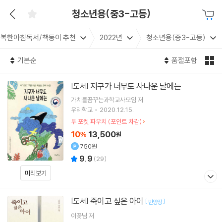
청소년용(중3-고등)
복한아침독서/책둥이 추천
2022년
청소년용(중3-고등)
기본순
품절포함
지구가 너무도 사나운 날에는
[도서]
가치를꿈꾸는과학교사모임
저
우리학교
2020.12.15.
투 포켓 파우치 (포인트 차감)
10
13,500
%
원
750원
9.9
(
29
)
미리보기
죽이고 싶은 아이
[도서]
[
]
반양장
이꽃님
저