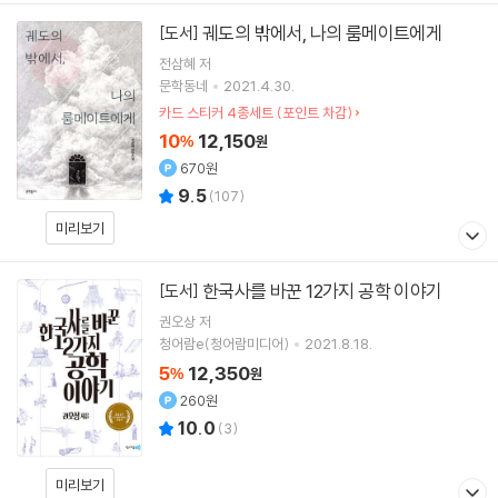
궤도의 밖에서, 나의 룸메이트에게
[도서]
전삼혜
저
문학동네
2021.4.30.
카드 스티커 4종세트 (포인트 차감)
10
12,150
%
원
670원
9.5
(
107
)
미리보기
한국사를 바꾼 12가지 공학 이야기
[도서]
권오상
저
청어람e(청어람미디어)
2021.8.18.
5
12,350
%
원
260원
10.0
(
3
)
미리보기