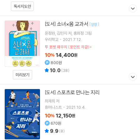
독서지도안
소녀×몸 교과서
[도서]
[
]
양장
윤정원
김민지
저
홍화정
그림
우리학교
2021.7.12.
투 포켓 파우치 (포인트 차감)
10
14,400
%
원
800원
10.0
(
38
)
미리보기
스포츠로 만나는 지리
[도서]
최재희
저
휴머니스트
2021.10.4.
10
12,150
%
원
670원
9.9
(
8
)