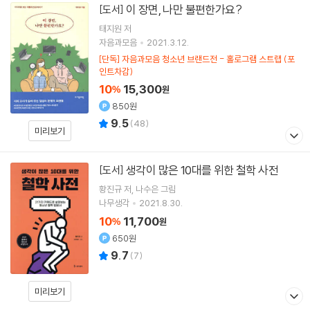
이 장면, 나만 불편한가요?
[도서]
태지원
저
자음과모음
2021.3.12.
[단독] 자음과모음 청소년 브랜드전 - 홀로그램 스트랩 (포
인트차감)
10
15,300
%
원
850원
9.5
(
48
)
미리보기
생각이 많은 10대를 위한 철학 사전
[도서]
황진규
저
나수은
그림
나무생각
2021.8.30.
10
11,700
%
원
650원
9.7
(
7
)
미리보기