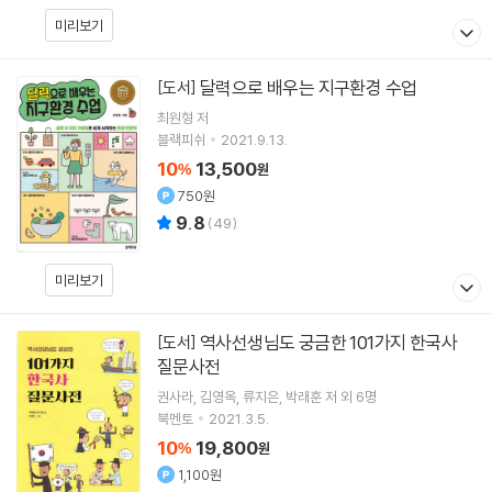
미리보기
달력으로 배우는 지구환경 수업
[도서]
최원형
저
블랙피쉬
2021.9.13.
10
13,500
%
원
750원
9.8
(
49
)
미리보기
역사선생님도 궁금한 101가지 한국사
[도서]
질문사전
권사라
김영옥
류지은
박래훈
저 외 6명
북멘토
2021.3.5.
10
19,800
%
원
1,100원