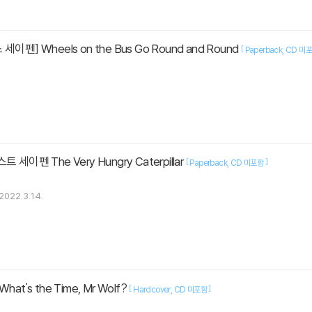
이펜] Wheels on the Bus Go Round and Round
[
Paperback
CD 미
세이펜 The Very Hungry Caterpillar
[
]
Paperback
CD 미포함
2022.3.14.
at's the Time, Mr Wolf?
[
]
Hardcover
CD 미포함