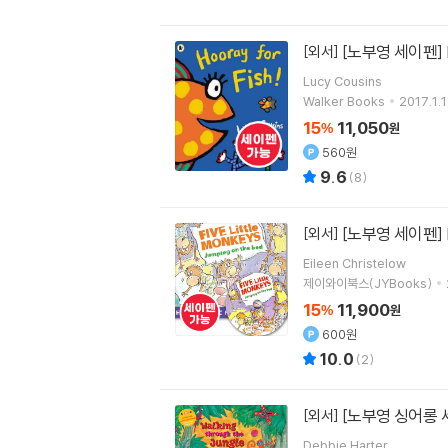
[노부영 세이펜] Ho
[외서]
Lucy Cousins
Walker Books
2017.1.1
15
11,050
%
원
560원
9.6
(
8
)
[노부영 세이펜] Fiv
[외서]
Eileen Christelow
제이와이북스(JYBooks)
15
11,900
%
원
600원
10.0
(
2
)
[노부영 싱어롱 세이펜
[외서]
Debbie Harter