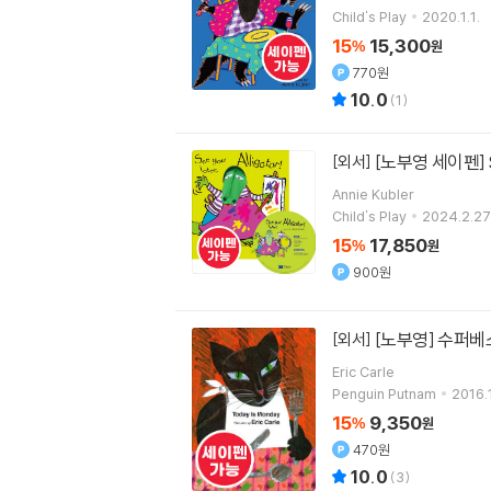
Child's Play
2020.1.1.
15
15,300
%
원
770원
10.0
(
1
)
[노부영 세이펜] See
[외서]
Annie Kubler
Child's Play
2024.2.27
15
17,850
%
원
900원
[노부영] 수퍼베스
[외서]
Eric Carle
Penguin Putnam
2016.1
15
9,350
%
원
470원
10.0
(
3
)