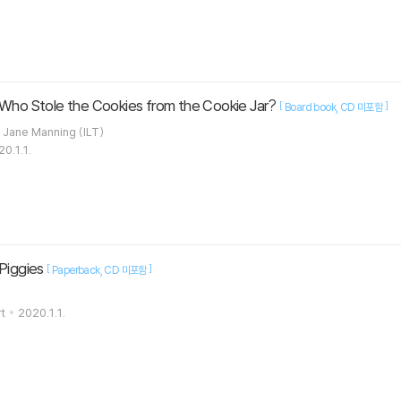
 Stole the Cookies from the Cookie Jar?
[
]
Board book
CD 미포함
Public Domain Manning / Jane Manning (ILT)
0.1.1.
iggies
[
]
Paperback
CD 미포함
t
2020.1.1.