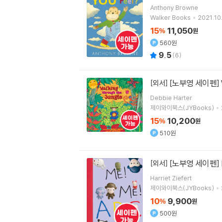
Anthony Browne
Walker Books
2021.10.
15
11,050
%
원
560원
9.5
(
6
)
[노부영 세이펜] Wa
[외서]
Debbie Harter
제이와이북스(JYBooks)
15
10,200
%
원
510원
[노부영 세이펜] M
[외서]
Harriet Ziefert
제이와이북스(JYBooks)
10
9,900
%
원
500원