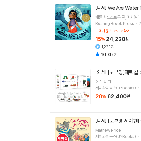
We Are Water P
[외서]
캐롤 린드스트롬
글
미카엘라
Roaring Brook Press
2
느리게읽기 22-2학기
15
24,220
%
원
1,220원
10.0
(
2
)
[노부영]에릭칼 베
[외서]
에릭 칼
저
제이와이북스(JYBooks)
20
62,400
%
원
[노부영 세이펜] G
[외서]
Mathew Price
제이와이북스(JYBooks)