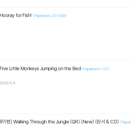
oray for Fish!
[
]
Paperback
CD 미포함
.
e Little Monkeys Jumping on the Bed
[
]
Paperback + CD
2020.5.8.
] Walking Through the Jungle (QR) (New) (원서 & CD)
[
Paper