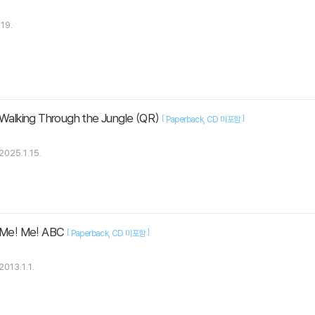
19.
lking Through the Jungle (QR)
[
]
Paperback
CD 미포함
2025.1.15.
e! Me! ABC
[
]
Paperback
CD 미포함
2013.1.1.