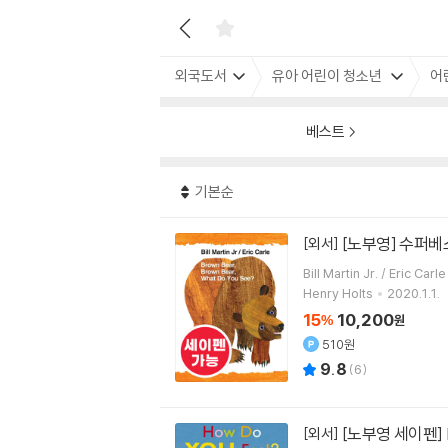
외국도서
유아 어린이 청소년
어
베스트
기본순
[노부영] 수퍼베스트 
[외서]
Bill Martin Jr. / Eric Carle
Henry Holts
2020.1.1.
15
10,200
%
원
510원
9.8
(
6
)
[노부영 세이펜] H
[외서]