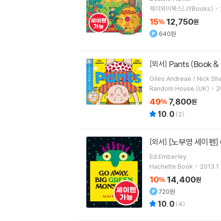
제이와이북스(JYBooks)
15
12,750
%
원
640원
Pants (Book &
[외서]
Giles Andreae / 
Random House (UK)
2
49
7,800
%
원
10.0
(
2
)
[노부영 세이펜] Go
[외서]
Ed Emberley
Hachette Book
2013.1.
10
14,400
%
원
720원
10.0
(
4
)