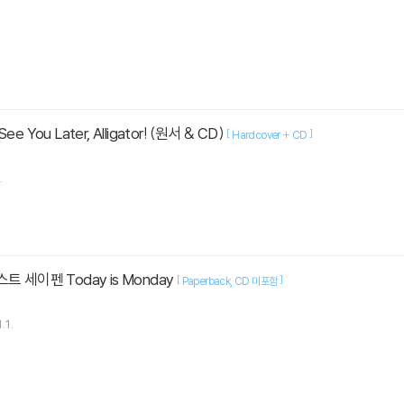
 You Later, Alligator! (원서 & CD)
[
]
Hardcover + CD
.
트 세이펜 Today is Monday
[
]
Paperback
CD 미포함
.1.