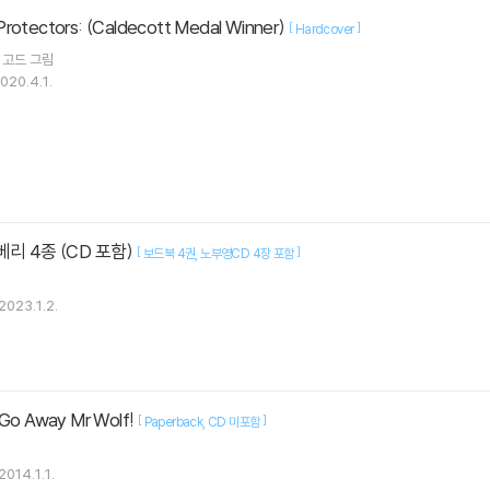
rotectors: (Caldecott Medal Winner)
[
]
Hardcover
 고드
그림
020.4.1.
리 4종 (CD 포함)
[
]
보드북 4권
노부영CD 4장 포함
2023.1.2.
o Away Mr Wolf!
[
]
Paperback
CD 미포함
2014.1.1.