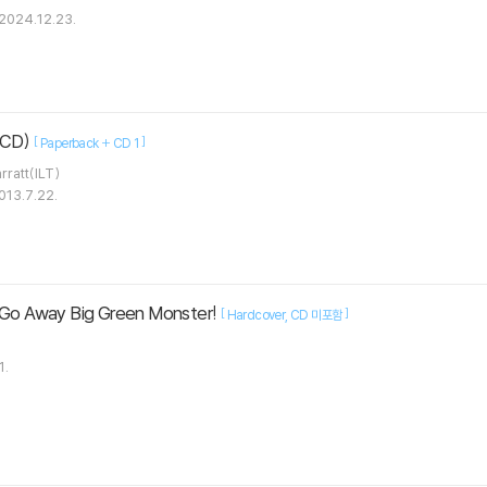
2024.12.23.
 CD)
[
]
Paperback + CD 1
Nick Sharratt(ILT)
013.7.22.
 Away Big Green Monster!
[
]
Hardcover
CD 미포함
1.