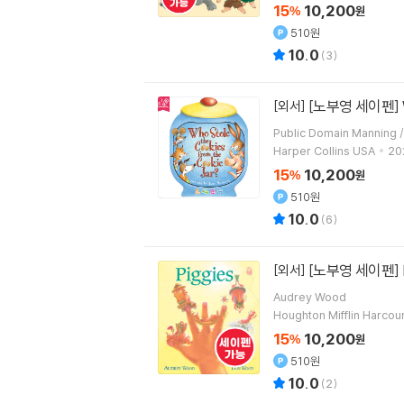
15
10,200
%
원
510원
10.0
(
3
)
[노부영 세이펜] Who
[외서]
Harper Collins USA
202
15
10,200
%
원
510원
10.0
(
6
)
[노부영 세이펜] P
[외서]
Audrey Wood
Houghton Mifflin Harcour
15
10,200
%
원
510원
10.0
(
2
)