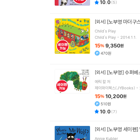
10.0
(
5
)
[노부영 마더구스 세
[외서]
Child's Play
Child's Play
2014.1.1.
15
9,350
%
원
470원
[노부영] 수퍼베스트 
[외서]
에릭 칼
저
제이와이북스(JYBooks)
15
10,200
%
원
510원
10.0
(
7
)
[노부영 세이펜] Wh
[외서]
Annie Kubler