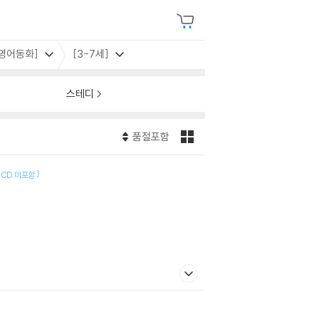
 영어동화]
[3-7세]
스테디
품절포함
]
CD 미포함