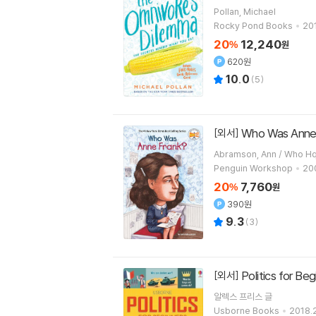
Pollan, Michael
Rocky Pond Books
201
20
12,240
%
원
620원
10.0
(
5
)
Who Was Anne
[외서]
Penguin Workshop
200
20
7,760
%
원
390원
9.3
(
3
)
Politics for Be
[외서]
알렉스 프리스
글
Usborne Books
2018.2