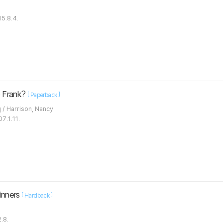
5.8.4.
 Frank?
[
]
Paperback
Abramson, Ann / Who Hq / Harrison, Nancy
7.1.11.
ginners
[
]
Hardback
.8.