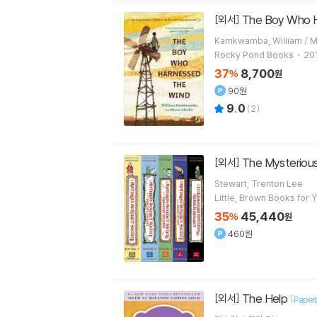
The Boy Who
[외서]
Rocky Pond Books
201
37
8,700
%
원
90원
9.0
(
2
)
The Mysteriou
[외서]
Stewart, Trenton Lee
Little, Brown Books for
35
45,440
%
원
460원
The Help
[외서]
[
Paper