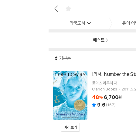
외국도서
유아 어
베스트
기본순
Number the S
[외서]
로이스 라우리
저
Clarion Books
2011.5.2
48
6,700
%
원
9.6
(
167
)
미리보기