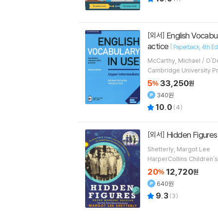
English Vocabulary in Use Upper-Intermediate Book with Answers and Enhanced eBook: Vocabulary Reference and Pr
[외서]
actice
[
Paperback
4th Ed
McCarthy, 
Cambridge University P
5
33,250
%
원
340원
10.0
(
4
)
Hidden Figures
[외서]
Shetterly, Margot Lee
HarperCollins Children'
20
12,720
%
원
640원
9.3
(
3
)