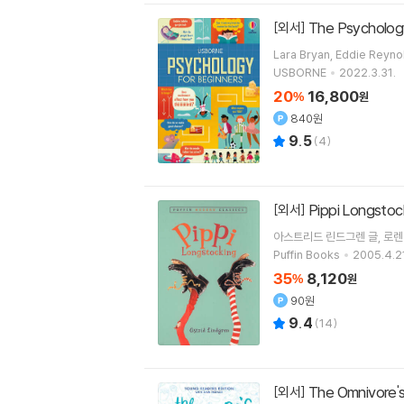
The Psycholog
[외서]
USBORNE
2022.3.31.
20
16,800
%
원
840원
9.5
(
4
)
Pippi Longstoc
[외서]
아스트리드 린드그렌
글
로렌
Puffin Books
2005.4.2
35
8,120
%
원
90원
9.4
(
14
)
The Omnivore'
[외서]