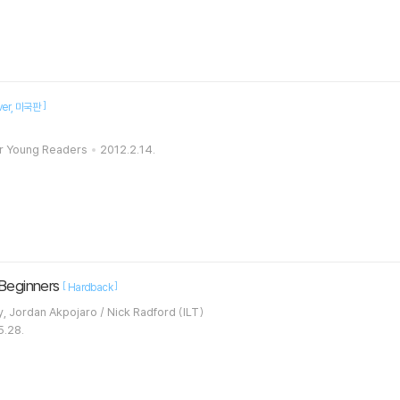
]
ver
미국판
or Young Readers
2012.2.14.
 Beginners
[
]
Hardback
Rachel Firth, Minna Lacey, Jordan Akpojaro / Nick Radford (ILT)
5.28.