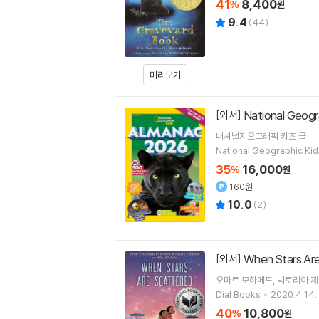
41
8,400
%
원
9.4
(
44
)
미리보기
National Geog
[외서]
내셔널지오그래픽 키즈
글
National Geographic Kid
35
16,000
%
원
160원
10.0
(
2
)
When Stars Ar
[외서]
오마르 모하메드
빅토리아 
Dial Books
2020.4.14.
40
10,800
%
원