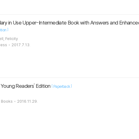
]
ition
Michael / O'Dell, Felicity
ress
2017.7.13.
 Young Readers' Edition
[
]
Paperback
s Books
2016.11.29.