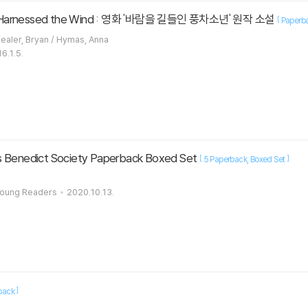
 Harnessed the Wind : 영화 '바람을 길들인 풍차소년' 원작 소설
[
Paperb
Kamkwamba, William / Mealer, Bryan / Hymas, Anna
6.1.5.
s Benedict Society Paperback Boxed Set
[
]
5 Paperback
Boxed Set
 Young Readers
2020.10.13.
]
back