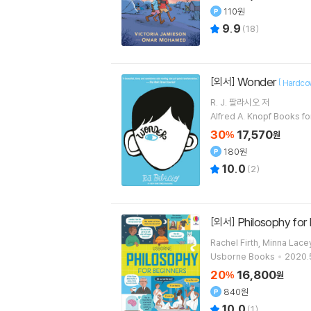
110원
9.9
(
18
)
Wonder
[외서]
[
Hardco
R. J. 팔라시오
저
Alfred A. Knopf Books f
30
17,570
%
원
180원
10.0
(
2
)
Philosophy for
[외서]
Usborne Books
2020.
20
16,800
%
원
840원
10.0
(
1
)