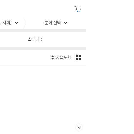
es 사회]
분야 선택
스테디
품절포함