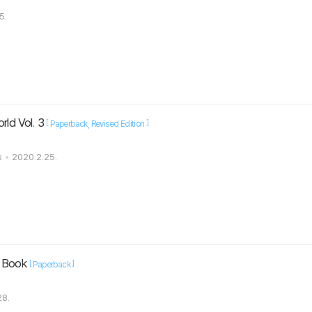
5.
rld Vol. 3
[
]
Paperback
Revised Edition
s
2020.2.25.
d Book
[
]
Paperback
28.