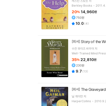
캐스린 스토킷
저
Berkley Books
2011.4.
20
14,960
%
원
750원
10.0
(
4
)
Story of the Wo
[외서]
수잔 와이즈 바우어
저
Well-Trained Mind Pres
35
22,810
%
원
230원
9.7
(
13
)
The Graveyar
[외서]
닐 게이먼
저
HarperCollins
2010.9.