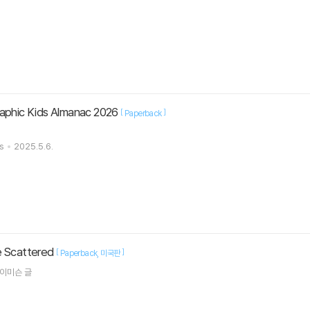
raphic Kids Almanac 2026
[
]
Paperback
s
2025.5.6.
e Scattered
[
]
Paperback
미국판
제이미슨
글